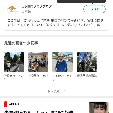
山水園ワクワクブログ
フォロー
山水園
ここでは日ごろ行った作業を 独自の解釈でかみ砕き、皆様に提供
することを心がけているブログです もし気になりましたら、弊社H
Pをご覧ください https://www.sansui-landscape.com/
最近の画像つき記事
社員旅行 その
社員旅行 その
さすがのギャッ
最強秋晴れ陽気
2
１
プ
もっと見る
ABEMA
去年結婚のあ～ちゃん 喜びの報告