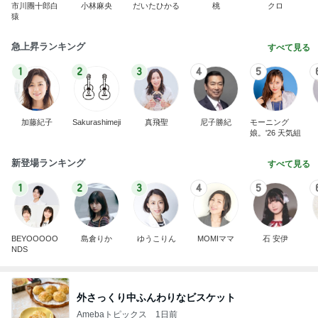
市川團十郎白
小林麻央
だいたひかる
桃
クロ
猿
急上昇ランキング
すべて見る
1
2
3
4
5
加藤紀子
Sakurashimeji
真飛聖
尼子勝紀
モーニング
娘。'26 天気組
新登場ランキング
すべて見る
1
2
3
4
5
BEYOOOOO
島倉りか
ゆうこりん
MOMIママ
石 安伊
NDS
外さっくり中ふんわりなビスケット
Amebaトピックス
1日前