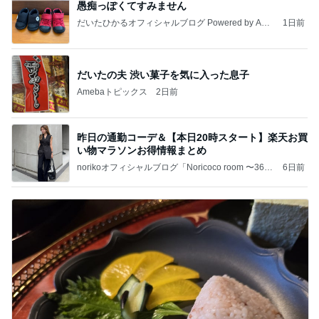
愚痴っぽくてすみません
だいたひかるオフィシャルブログ Powered by Ame
1日前
ba
だいたの夫 渋い菓子を気に入った息子
Amebaトピックス
2日前
昨日の通勤コーデ＆【本日20時スタート】楽天お買
い物マラソンお得情報まとめ
norikoオフィシャルブログ「Noricoco room 〜365
6日前
日コーディネート日記〜」Powered by Ameba