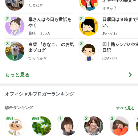
オギャ子の暴走～
たまねぎ
オギャ子
2
2
母さんは今日も世話を
日曜日は９時まで
やく
い。
藤緒 ミルカ
あべかわ
3
3
白柴 『きなこ』 のお気
四十路シンパパの
楽ブログ
日記
ひろ☆みき
はやパパ
もっと見る
オフィシャルブロガーランキング
総合ランキング
すべて見る
1
2
3