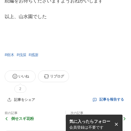
続編をお待ちくださいますようおねがいします
以上、山水園でした
#
樹木
#
伐採
#
感謝
いいね
リブログ
2
記事を報告する
記事をシェア
前の記事
次の記事
倒せスギ花粉
それは春になる少し前のお話
気に入ったらフォロー
会員登録は不要です