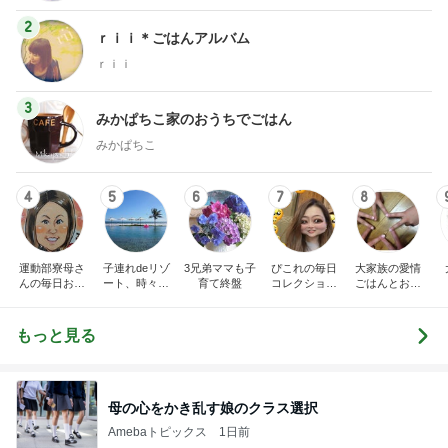
2
ｒｉｉ＊ごはんアルバム
ｒｉｉ
3
みかぱちこ家のおうちでごはん
みかぱちこ
4
5
6
7
8
運動部寮母さ
子連れdeリゾ
3兄弟ママも子
ぴこれの毎日
大家族の愛情
んの毎日お弁
ート、時々キ
育て終盤
コレクション
ごはんとお弁
当☆毎日ごは
ャラ弁
♬.*ﾟ
当❤︎
ん☆
もっと見る
母の心をかき乱す娘のクラス選択
Amebaトピックス
1日前