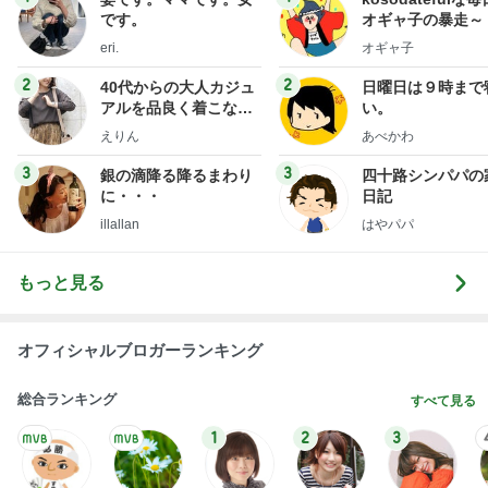
です。
オギャ子の暴走～
eri.
オギャ子
2
2
40代からの大人カジュ
日曜日は９時まで
アルを品良く着こなす
い。
ファッションブログ
えりん
あべかわ
3
3
銀の滴降る降るまわり
四十路シンパパの
に・・・
日記
illallan
はやパパ
もっと見る
オフィシャルブロガーランキング
総合ランキング
すべて見る
1
2
3