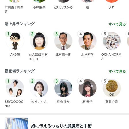
市川團十郎白
小林麻央
だいたひかる
桃
クロ
猿
急上昇ランキング
すべて見る
1
2
3
4
5
AKB48
たんぽぽ川村
北村総一朗
北別府学
OCHA NORM
エミコ
A
新登場ランキング
すべて見る
1
2
3
4
5
BEYOOOOO
ゆうこりん
島倉りか
石 安伊
蒼井心音
NDS
娘に伝えるつもりの膵臓癌と手術