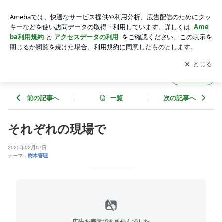
それぞれの現場で | 山水園ワクワクブログ
アプリをダウンロードして
ブログの更新通知
を受け取りまし
開く
ょう。
山水園ワクワクブログ
フォロー
前の記事へ
一覧
次の記事へ
それぞれの現場で
2025年02月07日
テーマ：
樹木管理
広告を表示できませんでした