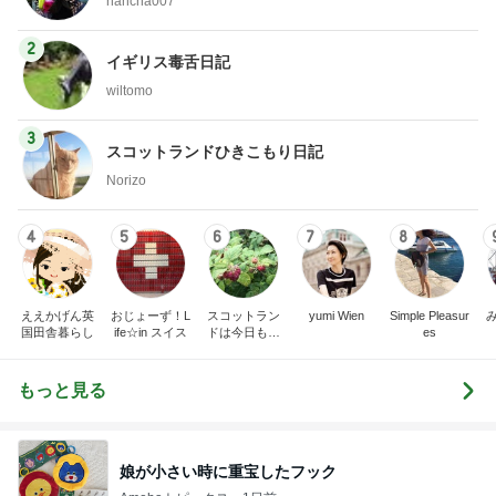
hancha007
2
イギリス毒舌日記
wiltomo
3
スコットランドひきこもり日記
Norizo
4
5
6
7
8
ええかげん英
おじょーず！L
スコットラン
yumi Wien
Simple Pleasur
国田舎暮らし
ife☆in スイス
ドは今日も曇
es
り空
もっと見る
娘が小さい時に重宝したフック