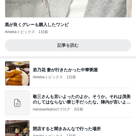
黒が良くグレーも購入したワンピ
Amebaトピックス
1日前
記事を読む
若乃花 妻が行きたかった中華粥屋
Amebaトピックス
1日前
敬三さんも言いよったのよか。そうか。それは茂美
のしてはならない禁じ手だったな。陣内が言いよる
のよ
nanasantojiroのブログ
3日前
閉店すると聞きみんなで行った場所
Amebaトピックス
1日前