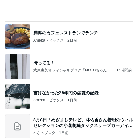
満席のカフェレストランでランチ
Amebaトピックス
2日前
待ってる！
武東由美オフィシャルブログ「MOTOちゃんと
14時間前
のはっぴぃな毎日」Powered by Ameba
書けなかった25年間の恋愛の記録
Amebaトピックス
1日前
8月6日「めざましテレビ」林佑香さん着用のウィル
セレクションの小花刺繍タックスリーブカーディガ
ン
れなのブログ
1日前
お出かけ中の車窓から撮った空
Amebaトピックス
20時間前