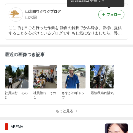
会員登録は不要です
山水園ワクワクブログ
フォロー
山水園
ここでは日ごろ行った作業を 独自の解釈でかみ砕き、皆様に提供
することを心がけているブログです もし気になりましたら、弊社H
Pをご覧ください https://www.sansui-landscape.com/
最近の画像つき記事
社員旅行 その
社員旅行 その
さすがのギャッ
最強秋晴れ陽気
2
１
プ
もっと見る
ABEMA