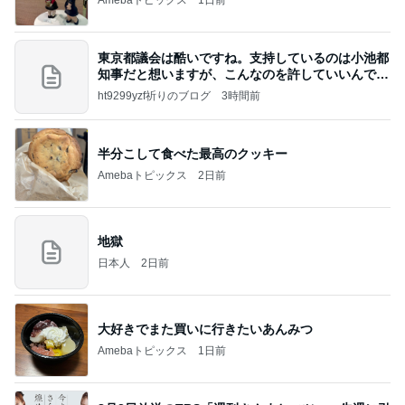
東京都議会は酷いですね。支持しているのは小池都
知事だと想いますが、こんなのを許していいんです
か？
ht9299yzf祈りのブログ
3時間前
半分こして食べた最高のクッキー
Amebaトピックス
2日前
地獄
日本人
2日前
大好きでまた買いに行きたいあんみつ
Amebaトピックス
1日前