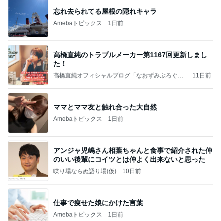
忘れ去られてる屋根の隠れキャラ
Amebaトピックス
1日前
高橋直純のトラブルメーカー第1167回更新しまし
た！
高橋直純オフィシャルブログ「なおずみぶろぐ」
11日前
Powered by Ameba
ママとママ友と触れ合った大自然
Amebaトピックス
1日前
アンジャ児嶋さん相葉ちゃんと食事で紹介された仲
のいい後輩にコイツとは仲よく出来ないと思った
喋り場ならぬ語り場(仮)
10日前
仕事で痩せた娘にかけた言葉
Amebaトピックス
1日前