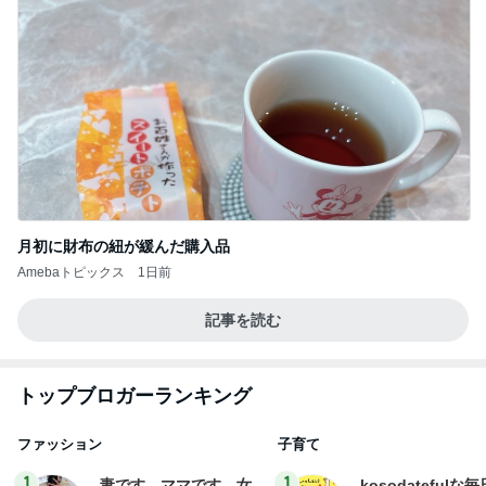
月初に財布の紐が緩んだ購入品
Amebaトピックス
1日前
記事を読む
トップブロガーランキング
ファッション
子育て
1
1
妻です。ママです。女
kosodatefulな毎