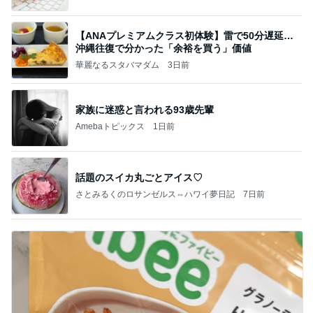
【ANAプレミアムクラス初体験】雷で50分遅延…
沖縄往復で分かった「余裕を買う」価値
華麗なるスタバマダム
3日前
家族に迷惑と言われる93歳先輩
Amebaトピックス
1日前
話題のスイカ丸ごとアイス♡
さとみるくのロサンゼルス⇔ハワイ夢日記
7日前