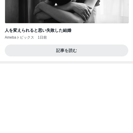
秋野暢子 取材日だったことを報告
Amebaトピックス
1日前
価値観の違いによる「失敗」に対して感情的に反省
しない 私だけの宗教仮称略称偶然と暗合教教義候
補
ムカシオナガザルのwesternblack brain stool2024
4日前
年（令和6）11月25日以来減酒断煙再開ムカシオナ
ガザル
早着替えでステージ裏を走る子の姿
Amebaトピックス
1日前
大谷翔平の裏の顔