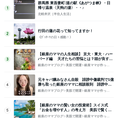
群馬県 東吾妻町∶道の駅《あがつま峡》・日
帰り温泉〈天狗の湯〉・・♪
1
北軽井沢［半住人生活］
行田の蓮の花って知ってますか！
2
《ｸﾞｯﾀｰﾅの日々感動！》
【銀座のママの人生相談】 京大・東大・ハー
バード編 天才たちの苦悩とは？頭が良すぎ
3
て悩む人
銀座のママブログ✨美肌で開運✨銀座ママが作った
化粧品✨銀座クラブ高嶋25歳で開店✨高嶋りえ子
お着物でエルメス バーキン コーデ
元キャバ嬢みなさん自殺 誹謗中傷裁判で1億
勝ち取った銀座のママに相談殺到 誹謗中傷
4
は正義じゃない
銀座のママブログ✨美肌で開運✨銀座ママが作った
化粧品✨銀座クラブ高嶋25歳で開店✨高嶋りえ子
お着物でエルメス バーキン コーデ
【銀座のママの賢い女の投資術】スイス式
「お金を増やす人」の考え方 美肌で賢く金
5
運UP これが正解
銀座のママブログ✨美肌で開運✨銀座ママが作った