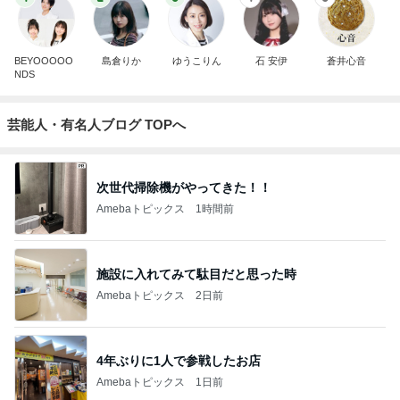
BEYOOOOO
島倉りか
ゆうこりん
石 安伊
蒼井心音
NDS
芸能人・有名人ブログ TOPへ
次世代掃除機がやってきた！！
Amebaトピックス
1時間前
施設に入れてみて駄目だと思った時
Amebaトピックス
2日前
4年ぶりに1人で参戦したお店
Amebaトピックス
1日前