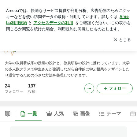
大学で主体的な学びをサポートする小さな知恵
アプリをダウンロードして
ブログの更新通知
を受け取りまし
開く
ょう。
大学で主体的な学びをサポートする小さな知恵
大学の教員養成系の授業の設計と、教員研修の設計に携わっています。大学
の多人数クラスで学生さんが協調しながら自律的に学ぶ授業をデザインした
り運営するための小さな方法を整理していきます。
24
137
フォロー
フォロワー
投稿
一覧
人気
画像
テーマ