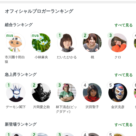
オフィシャルブロガーランキング
総合ランキング
すべて見る
1
2
3
市川團十郎白
小林麻央
だいたひかる
桃
クロ
猿
急上昇ランキング
すべて見る
1
2
3
4
5
デーモン閣下
片岡愛之助
林下清志(ビッ
沢田聖子
金沢克彦
グダディ)
新登場ランキング
すべて見る
1
2
3
4
5