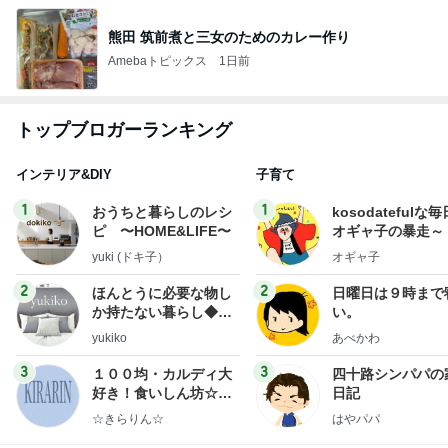
熊田 筑前煮と三女のためのカレー作り
Amebaトピックス
1日前
トップブロガーランキング
インテリア&DIY
子育て
1
1
おうちと暮らしのレシ
kosodatefulな毎
ピ 〜HOME&LIFE〜
オギャ子の暴走～
yuki (ドキ子）
オギャ子
2
2
ほんとうに必要な物し
日曜日は９時まで
か持たない暮らし◆Ke
い。
ep Life Simple◆〜イ
yukiko
あべかわ
ンテリアのきろく〜
3
3
１００均・カルディ大
四十路シンパパの
好き！食いしん坊☆き
日記
らりん☆のブログ
☆きらりん☆
はやパパ