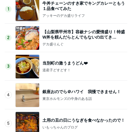
牛丼チェーンのすき家でキングカレーともう
１品食べてみた
1
アッキーのデカ盛りライフ
【山梨県甲州市】容赦ナシの愛情盛り！特盛
W丼を頼んだらとんでもないの出てき
2
た…！〜花藤食堂さん〜
デカ盛りんぐ
当別町の激うまうどん❤️
3
道産子どすどす！
銀座おのでら＠ハワイ 我慢できません！
4
東京ホルモンズの中身のある話
土用の丑の日にうなぎを食べなかったので！
5
いもっちゃんのブログ