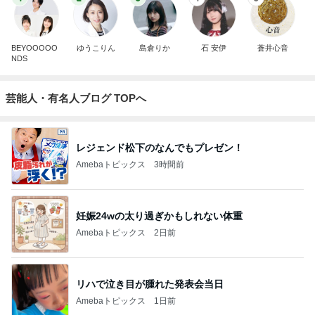
BEYOOOOO
ゆうこりん
島倉りか
石 安伊
蒼井心音
NDS
芸能人・有名人ブログ TOPへ
レジェンド松下のなんでもプレゼン！
Amebaトピックス
3時間前
妊娠24wの太り過ぎかもしれない体重
Amebaトピックス
2日前
リハで泣き目が腫れた発表会当日
Amebaトピックス
1日前