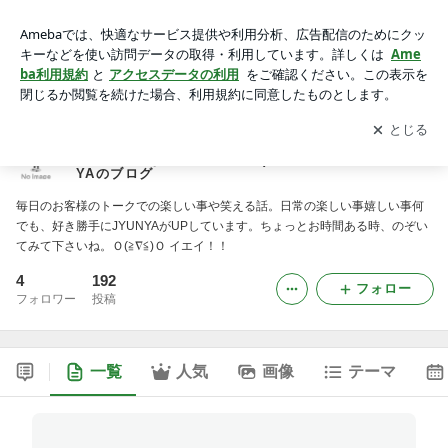
大阪府吹田市のヘアサロン(理容、美容、エステサロンがひと
つになったヘアサロン)サロンドサカエ JYUNYAのブログ
アプリをダウンロードして
ブログの更新通知
を受け取りまし
開く
ょう。
大阪府吹田市のヘアサロン(理容、美容、エステサロン
がひとつになったヘアサロン)サロンドサカエ JYUN
YAのブログ
毎日のお客様のトークでの楽しい事や笑える話。日常の楽しい事嬉しい事何
でも、好き勝手にJYUNYAがUPしています。ちょっとお時間ある時、のぞい
てみて下さいね。Ｏ(≧∇≦)Ｏ イエイ！！
4
192
フォロー
フォロワー
投稿
一覧
人気
画像
テーマ