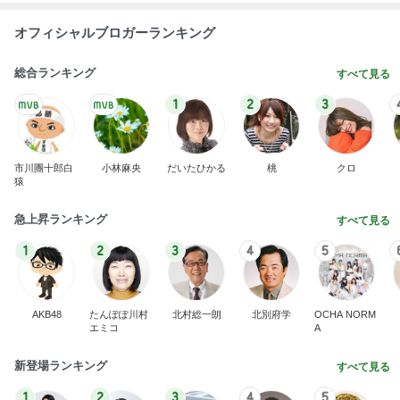
オフィシャルブロガーランキング
総合ランキング
すべて見る
1
2
3
市川團十郎白
小林麻央
だいたひかる
桃
クロ
猿
急上昇ランキング
すべて見る
1
2
3
4
5
AKB48
たんぽぽ川村
北村総一朗
北別府学
OCHA NORM
エミコ
A
新登場ランキング
すべて見る
1
2
3
4
5