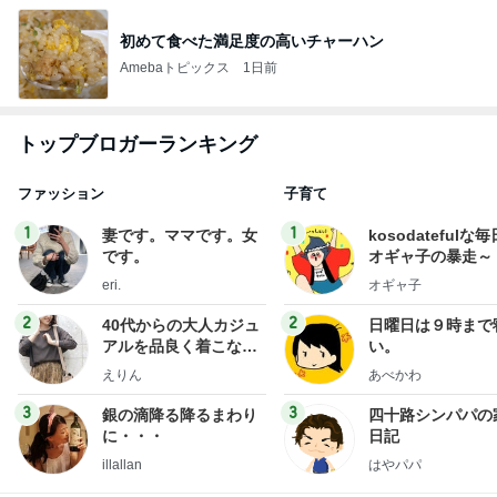
初めて食べた満足度の高いチャーハン
Amebaトピックス
1日前
トップブロガーランキング
ファッション
子育て
1
1
妻です。ママです。女
kosodatefulな毎
です。
オギャ子の暴走～
eri.
オギャ子
2
2
40代からの大人カジュ
日曜日は９時まで
アルを品良く着こなす
い。
ファッションブログ
えりん
あべかわ
3
3
銀の滴降る降るまわり
四十路シンパパの
に・・・
日記
illallan
はやパパ