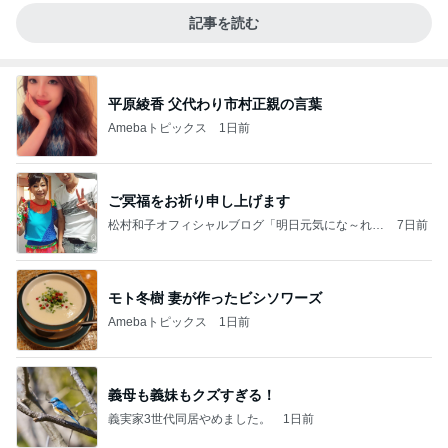
記事を読む
平原綾香 父代わり市村正親の言葉
Amebaトピックス
1日前
ご冥福をお祈り申し上げます
松村和子オフィシャルブログ「明日元気にな～れ」
7日前
Powered by Ameba
モト冬樹 妻が作ったビシソワーズ
Amebaトピックス
1日前
義母も義妹もクズすぎる！
義実家3世代同居やめました。
1日前