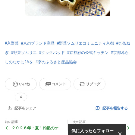
#
京野菜
#
京のブランド産品
#
野菜ソムリエコミュニティ京都
#
九条ね
ぎ
#
野菜ソムリエ
#
クックパッド
#
京都府の公式キッチン
#
京都暮ら
しのなかにJAを
#
京のふるさと産品協会
いいね
コメント
リブログ
4
記事を報告する
記事をシェア
前の記事
次の記事
２０２６年・夏！灼熱のケチ
２０２６年５月の京都クッキ
気に入ったらフォロー
ャップ作り
ング・サロン