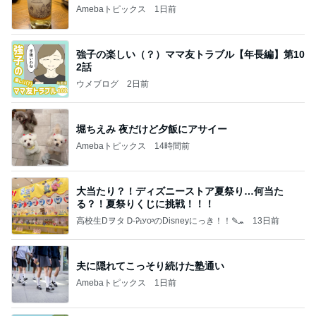
Amebaトピックス
1日前
強子の楽しい（？）ママ友トラブル【年長編】第10
2話
ウメブログ
2日前
堀ちえみ 夜だけど夕飯にアサイー
Amebaトピックス
14時間前
大当たり？！ディズニーストア夏祭り…何当た
る？！夏祭りくじに挑戦！！！
高校生Dヲタ Ꭰ-ᎮꭵꭹꭴのDisneyにっき！！✎ܚ
13日前
夫に隠れてこっそり続けた塾通い
Amebaトピックス
1日前