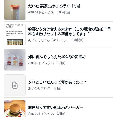
だいた 実家に持って行くゴミ袋
Amebaトピックス
19時間前
㊗️喜びを分け合える未来❣️”【この混沌の理由】”⽇
本も⾦融リセットの準備をしてます ””
あいすくりーむ『めるころ』
1時間前
嫁に喜んでもらえた100均の髪留め
Amebaトピックス
1日前
クロとこいたんって何かあったの？
あいのりブログ
2日前
超厚切りで甘い新玉ねぎバーガー
Amebaトピックス
1日前