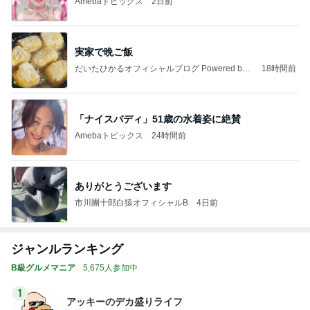
Amebaトピックス
2日前
実家で晩ご飯
だいたひかるオフィシャルブログ Powered by
18時間前
Ameba
「ナイスバディ」51歳の水着姿に絶賛
Amebaトピックス
24時間前
ありがとうございます
市川團十郎白猿オフィシャルB
4日前
ジャンルランキング
B級グルメマニア
5,675人参加中
1
アッキーのデカ盛りライフ