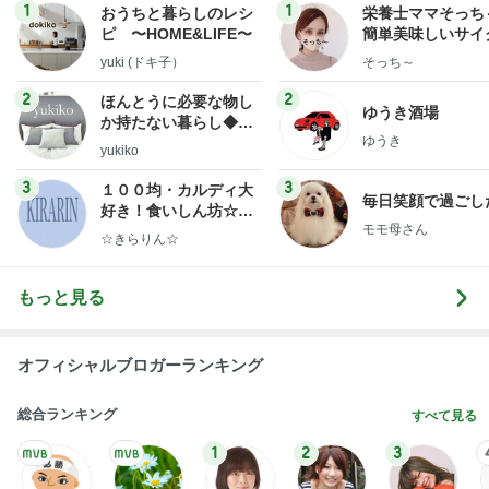
1
1
おうちと暮らしのレシ
栄養士ママそっち
ピ 〜HOME&LIFE〜
簡単美味しいサイ
献立
yuki (ドキ子）
そっち～
2
2
ほんとうに必要な物し
ゆうき酒場
か持たない暮らし◆Ke
ゆうき
ep Life Simple◆〜イ
yukiko
ンテリアのきろく〜
3
3
１００均・カルディ大
毎日笑顔で過ごし
好き！食いしん坊☆き
モモ母さん
らりん☆のブログ
☆きらりん☆
もっと見る
オフィシャルブロガーランキング
総合ランキング
すべて見る
1
2
3