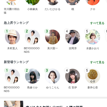
市川團十郎白
小林麻央
だいたひかる
桃
クロ
猿
急上昇ランキング
すべて見る
1
2
3
4
5
木村直人
BEYOOOOO
美川憲一
吉岡淳
水森かおり
NDS
新登場ランキング
すべて見る
1
2
3
4
5
BEYOOOOO
島倉りか
ゆうこりん
石 安伊
蒼井心音
NDS