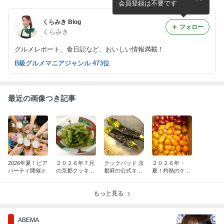
会員登録は不要です
くらみき Blog
フォロー
くらみき
グルメレポート、食日記など、おいしい情報満載！
B級グルメマニアジャンル 473位
最近の画像つき記事
2026年夏！ビア
２０２６年７月
クックパッド 京
２０２６年・
パーティ開催♬
の京都クッキン
都府の公式キッ
夏！灼熱のケチ
グ・サロン
チン レシピ掲
ャップ作り
載２０２６年７
もっと見る
月
ABEMA