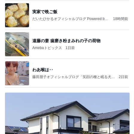
実家で晩ご飯
だいたひかるオフィシャルブログ Powered by
18時間前
Ameba
遠藤の妻 歯磨き粉まみれの子の荷物
Amebaトピックス
1日前
わあ喉は‥
藤田朋子オフィシャルブログ「笑顔の種と眠る犬」
2日前
Powered by Ameba