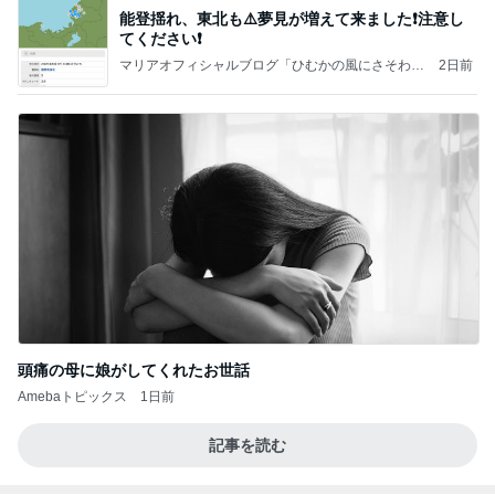
能登揺れ、東北も⚠️夢見が増えて来ました❗️注意し
てください❗️
マリアオフィシャルブログ「ひむかの風にさそわれ
2日前
て」Powered by Ameba
頭痛の母に娘がしてくれたお世話
Amebaトピックス
1日前
記事を読む