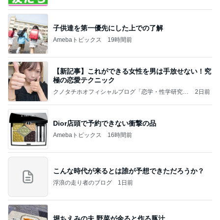
子供達を第一優先にした上での了解
Amebaトピックス
19時間前
【新記事】これができる女性を男は手放せない！究
極の恋愛テクニック
クノタチホオフィシャルブログ「恋学・性学研究
2日前
室」Powered by Ameba
Dior店頭で予約できない衝撃の品
Amebaトピックス
16時間前
こんな時代が来るとは誰が予想できただろうか？
浮浪の走り者のブログ
1日前
堀ちえみの夫 野菜が余ると作る豚汁