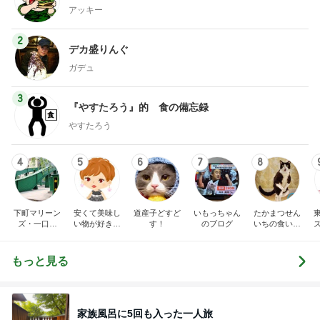
アッキー
2
デカ盛りんぐ
ガデュ
3
『やすたろう』的 食の備忘録
やすたろう
4
5
6
7
8
下町マリーン
安くて美味し
道産子どすど
いもっちゃん
たかまつせん
ズ・一口馬
い物が好き☆
す！
のブログ
いちの食い散
主・立ち飲
彡
らかし日記
み・立ち食い
そば
もっと見る
家族風呂に5回も入った一人旅