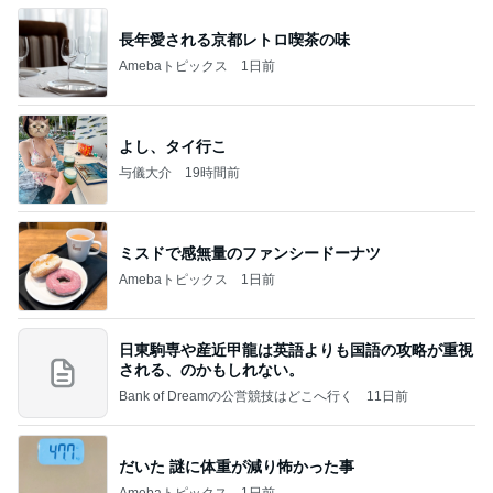
長年愛される京都レトロ喫茶の味
Amebaトピックス
1日前
よし、タイ行こ
与儀大介
19時間前
ミスドで感無量のファンシードーナツ
Amebaトピックス
1日前
日東駒専や産近甲龍は英語よりも国語の攻略が重視
される、のかもしれない。
Bank of Dreamの公営競技はどこへ行く
11日前
だいた 謎に体重が減り怖かった事
Amebaトピックス
1日前