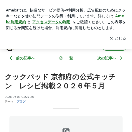
京のブランド産品 | くらみき Blog
アプリをダウンロードして
ブログの更新通知
を受け取りまし
開く
ょう。
くらみき Blog
フォロー
前の記事へ
一覧
次の記事へ
クックパッド 京都府の公式キッチ
ン レシピ掲載２０２６年５月
2026-06-09 01:27:25
テーマ：
ブログ