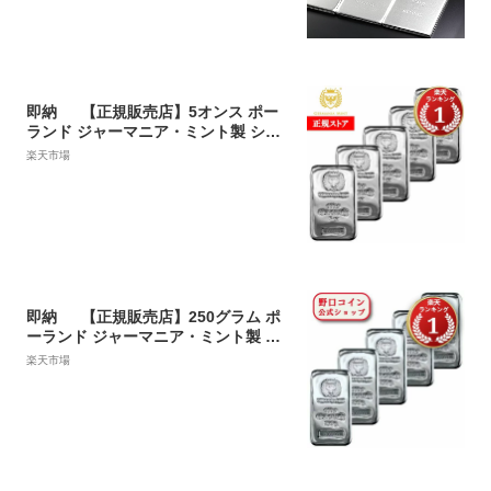
即納 【正規販売店】5オンス ポー
ランド ジャーマニア・ミント製 シル
バーバー 99.9% 【5本セット】 ※※
楽天市場
純銀 インゴット ingot シルバーバー
SILVER 5oz 155.5グラム 155.5g
即納 【正規販売店】250グラム ポ
ーランド ジャーマニア・ミント製 シ
ルバーバー 99.99% 【5本セット】 ※
楽天市場
※ 純銀 インゴット ingot シルバーバ
ー SILVER 250g@165248068