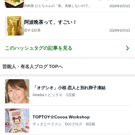
内科医 ひとちゃんの「私、失敗しないので」
2026年8月5日
阿波晩茶って、すごい！
恋する紅茶
2026年8月5日
このハッシュタグの記事を見る
芸能人・有名人ブログ TOPへ
「オグシオ」小椋 恋人と別れ卵子凍結
Amebaトピックス
1日前
TOPTOY☆Cocoa Workshop
ディズニーファン Dのブログ
8日前