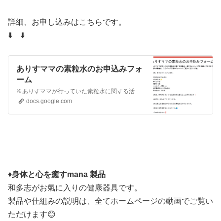
詳細、お申し込みはこちらです。
⬇️ ⬇️
ありすママの素粒水のお申込みフォ
ーム
※ありすママが行っていた素粒水に関する活動は、息子のよっしーが引き継いでおります。ご購入の場合は、このページ下部のフォームにご記入くださいませ。 ご訪問、ありがとうございます。 ♦️素粒水のお申し込み ✨素粒水とは✨ (1)腐らない水 (2)醗酵する水 (3)エネルギーの高い水 (4)有害電磁波から守れる水 (5)環境を良くする水 素粒水は、体内水をキ…
docs.google.com
♦️
身体と心を癒すmana 製品
和多志がお氣に入りの健康器具です。
製品や仕組みの説明は、全てホームページの動画でご覧い
ただけます😊