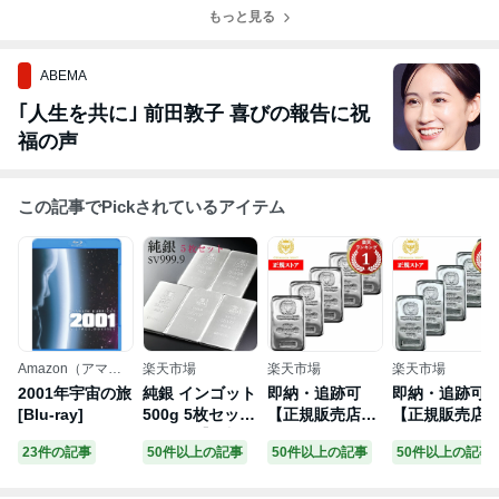
不正還付が発覚
務省から自治体
もっと見る
ントに」と投稿
した！
に対策強化の書
で何かの合
簡も！
図！？
ABEMA
｢人生を共に｣ 前田敦子 喜びの報告に祝
福の声
この記事でPickされているアイテム
Amazon（アマゾ
楽天市場
楽天市場
楽天市場
ン）
2001年宇宙の旅
純銀 インゴット
即納・追跡可
即納・追跡可
[Blu-ray]
500g 5枚セット
【正規販売店】
【正規販売店
SV999 【送料無
5オンス ポーラ
250グラム ポ
23件の記事
50件以上の記事
50件以上の記事
50件以上の記事
料】延べ板 延板
ンド ジャーマニ
ランド ジャー
シルバーバー 延
ア・ミント製 シ
ニア・ミント