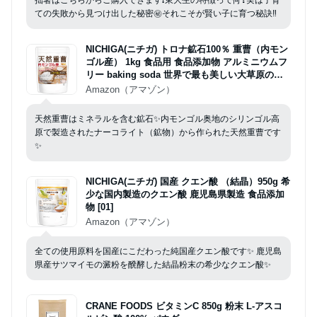
拙著はこちらからご購入できます❗東大生の特徴って何❓実は子育
ての失敗から見つけ出した秘密㊙️それこそが賢い子に育つ秘訣‼️
NICHIGA(ニチガ) トロナ鉱石100％ 重曹（内モン
ゴル産） 1kg 食品用 食品添加物 アルミニウムフ
リー baking soda 世界で最も美しい大草原のシ
リンゴル高原から採掘 [01]
Amazon（アマゾン）
天然重曹はミネラルを含む鉱石✨内モンゴル奥地のシリンゴル高
原で製造されたナーコライト（鉱物）から作られた天然重曹です
✨️
NICHIGA(ニチガ) 国産 クエン酸 （結晶）950g 希
少な国内製造のクエン酸 鹿児島県製造 食品添加
物 [01]
Amazon（アマゾン）
全ての使用原料を国産にこだわった純国産クエン酸です✨️ 鹿児島
県産サツマイモの澱粉を醗酵した結晶粉末の希少なクエン酸✨️
CRANE FOODS ビタミンC 850g 粉末 L-アスコ