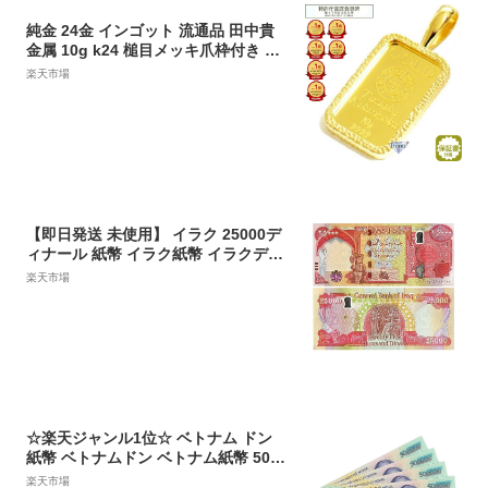
純金 24金 インゴット 流通品 田中貴
金属 10g k24 槌目メッキ爪枠付き ペ
ンダント トップ 保証書付 送料無料
楽天市場
【即日発送 未使用】 イラク 25000デ
ィナール 紙幣 イラク紙幣 イラクディ
ナール イラク紙幣 25,000 1枚 2枚 5
楽天市場
枚 10枚 50枚 ピン札 信頼の現地両替
紙幣 保証書付 本物紙幣の保証
☆楽天ジャンル1位☆ ベトナム ドン
紙幣 ベトナムドン ベトナム紙幣 50万
ドン 500000ドン 信頼の両替流通紙幣
楽天市場