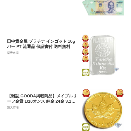
保証書付 【本物】紙幣の保証
田中貴金属 プラチナ インゴット 10g
バー PT 流通品 保証書付 送料無料
楽天市場
【雑誌 GOODA掲載商品】メイプルリ
ーフ金貨 1/10オンス 純金 24金 3.11g
中古美品 送料無料 ギフト
楽天市場