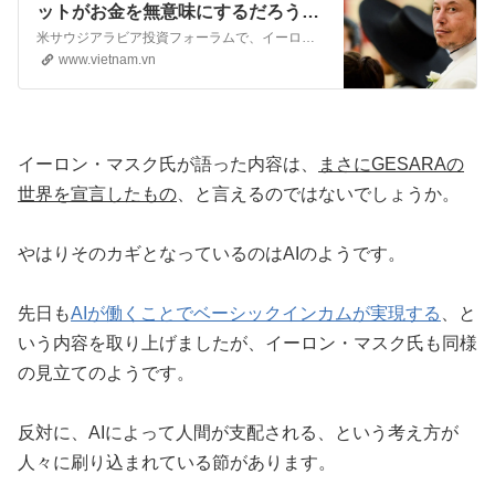
ットがお金を無意味にするだろうと
主張している
米サウジアラビア投資フォーラムで、イーロン・マスク氏は、AIとロボットが主導する未来ではお金も仕事も貧困も存在しなくなると宣言した。
www.vietnam.vn
イーロン・マスク氏が語った内容は、
まさにGESARAの
世界を宣言したもの
、と言えるのではないでしょうか。
やはりそのカギとなっているのはAIのようです。
先日も
AIが働くことでベーシックインカムが実現する
、と
いう内容を取り上げましたが、イーロン・マスク氏も同様
の見立てのようです。
反対に、AIによって人間が支配される、という考え方が
人々に刷り込まれている節があります。