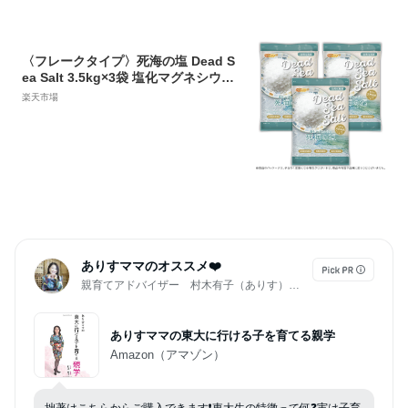
〈フレークタイプ〉死海の塩 Dead S
ea Salt 3.5kg×3袋 塩化マグネシウム
保湿 浴用化粧品 着色料無添加・合成
楽天市場
香料無添加・防腐剤無添加 NICHIGA
(ニチガ) TK3
ありすママのオススメ❤️
親育てアドバイザー 村木有子（ありす）☆岐阜
ありすママの東大に行ける子を育てる親学
Amazon（アマゾン）