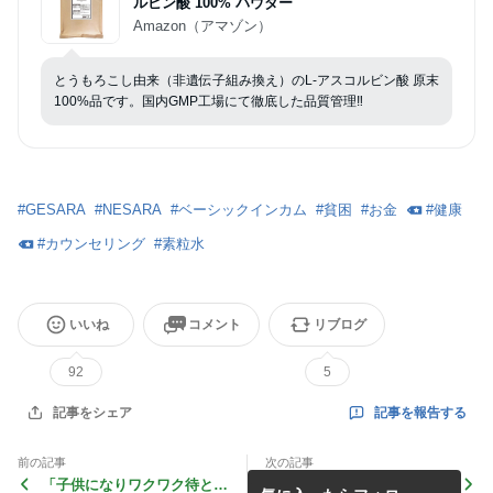
ルビン酸 100% パウダー
Amazon（アマゾン）
とうもろこし由来（非遺伝子組み換え）のL-アスコルビン酸 原末
100%品です。国内GMP工場にて徹底した品質管理‼️
#
GESARA
#
NESARA
#
ベーシックインカム
#
貧困
#
お金
#
健康
#
カウンセリング
#
素粒水
いいね
コメント
リブログ
92
5
記事を報告する
記事をシェア
前の記事
次の記事
「子供になりワクワク待と
日本で70年ぶりに金鉱脈が