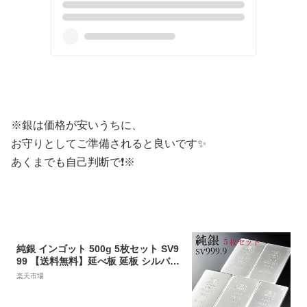
※銀は価格が安いうちに、
お守りとしてご準備されると良いです✨
あくまでも自己判断で❗※
純銀 インゴット 500g 5枚セット SV9
99 【送料無料】延べ板 延板 シルバー
バー 延べ棒 延棒 Pure Silver 品質保
楽天市場
証書 贈り物 ご褒美