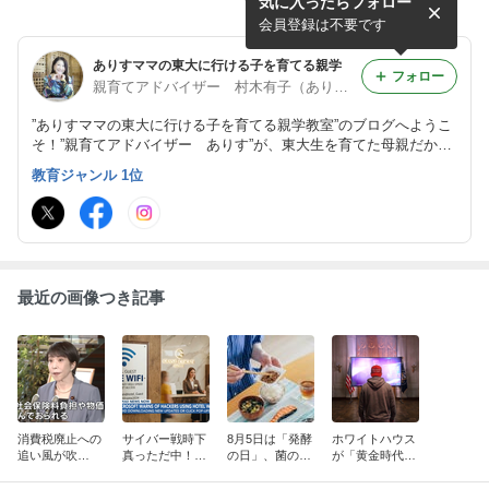
気に入ったらフォロー
う」はありすママからのメッ
発見される！まだ見つかって
セージ！？人間椅子『まほろ
いない金が日本でも出てく
会員登録は不要です
ば』を聴いて驚き！！
る！？
ありすママの東大に行ける子を育てる親学
フォロー
親育てアドバイザー 村木有子（ありす）☆岐阜
”ありすママの東大に行ける子を育てる親学教室”のブログへようこ
そ！”親育てアドバイザー ありす”が、東大生を育てた母親だから
言える「ありす式親育て法」をお伝えします。子どもの才能、脳
教育ジャンル 1位
力、能力を伸ばすための親の在り方をお伝えします。
最近の画像つき記事
消費税廃止への
サイバー戦時下
8月5日は「発酵
ホワイトハウス
追い風が吹
真っただ中！マ
の日」、菌の
が「黄金時代へ
く！？「偽iPho
イクロソフトは
力・還元力の高
ようこそ」「携
ne」で消費税の
異例の警告、総
さで健康に！
帯電話をサイレ