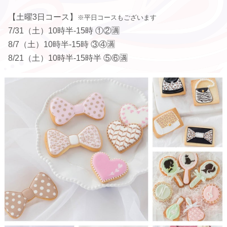
【土曜3日コース】
※平日コースもございます
7/31（土）10時半-15時 ①②🈵
8/7（土）10時半-15時 ③④🈵
8/21（土）10時半-15時半 ⑤⑥🈵