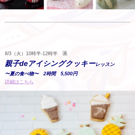
8/3（火）10時半-12時半 🈵
親子deアイシングクッキー
レッスン
〜夏の食べ物〜
2時間 5,500円
詳細はこちら