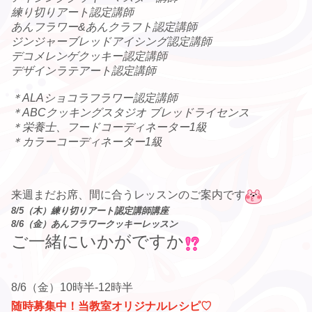
練り切りアート認定講師
あんフラワー&あんクラフト認定講師
ジンジャーブレッドアイシング認定講師
デコメレンゲクッキー認定講師
デザインラテアート認定講師
＊ALAショコラフラワー認定講師
＊ABCクッキングスタジオ ブレッドライセンス
＊栄養士、フードコーディネーター1級
＊カラーコーディネーター1級
来週まだお席、
間に合うレッスンのご案内です
8/5（木）練り切りアート認定講師講座
8/6（金）あんフラワークッキーレッスン
ご一緒にいかがですか
8/6（金）10時半-12時半
随時募集中！当教室オリジナルレシピ♡