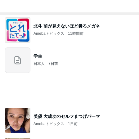
夫とファミレスで晩ごはん
武東由美オフィシャルブログ「MOTOちゃんとのは
1日前
っぴぃな毎日」Powered by Ameba
少し値段がネックに感じたパン
Amebaトピックス
1日前
同じ夢
四コマ戦士 パパ戦記
10日前
古村比呂 原爆の日に平和への願い
Amebaトピックス
1日前