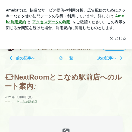
NextRoomとこなめ駅前店へのルート案内♪ | リンパデトックス
サロン NextRoom（ネクストルーム）／愛知県常滑市の高技術
アプリをダウンロードして
ブログの更新通知
を受け取りまし
開く
快眠オーダーメイドサロン／知多半島名古屋東海中部地区
ょう。
リンパデトックスサロン NextRoom（ネクス
フォロー
トルーム）／愛知県常滑市の高技術快眠オー
ダーメイドサロン／知多半島名古屋東海中部
地区
前の記事へ
一覧
次の記事へ
NextRoomとこなめ駅前店へのル
ート案内♪
2021年07月09日(金)
テーマ：
とこなめ駅前店