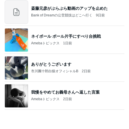
７人待ち
沢田聖子オフィシャルブログ「In My Heartな旅日
2日前
記」by Ameba
長男が部活に持っていく冷凍今川焼
Amebaトピックス
1日前
記事を読む