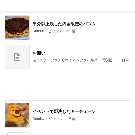
義母は観念した？
トンデモ義母ンヌからのストレスがヤバい。
2日前
高橋英樹 北海道から届いたお土産
Amebaトピックス
1日前
力強いジャンプをまるで天上の美しさのように軽や
かに着氷その芸術性によって心奪われる魔法を織り
なす
フィギュアスケート応援（くまはともだち）
2日前
入らざるを得なかった店の店構え
Amebaトピックス
1日前