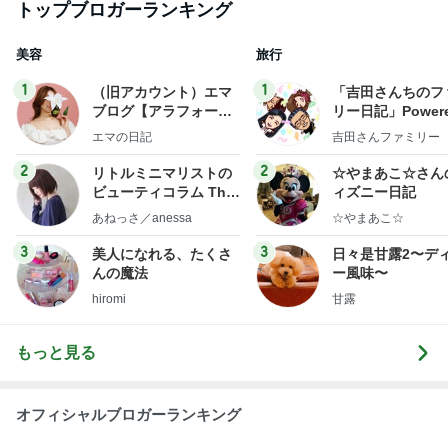
トップブロガーランキング
美容
旅行
1
1
（旧アカウント）エマ
「吉田さんちのフ
ブログ【アラフォー会
リー日記」Powere
社売却セカンドライ
y Ameba 吉田さ
エマの日記
吉田さんファミリー
フ】
ミリーオフィシャ
ログ
2
2
リトルミニマリストの
☆やまあこ☆さん
ビューティコラム The
ィズニー日記
little minimalist's bea
あねっさ／anessa
☆やまあこ☆
uty colum
3
3
美人になれる、たくさ
日々是甘露2〜デ
んの魔法
ー風味〜
hiromi
甘露
もっと見る
オフィシャルブロガーランキング