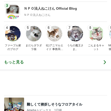
3
ＮＰＯ法人ねこけん Official Blog
ＮＰＯ法人ねこけん
4
5
6
7
8
ファーブル家
まだらダラダ
社)アニマルエ
うちの魔王さ
ごんまるキャ
N
のブログ
ラ猫
イド 事務局＆
ま。
ット
みんなの日記
もっと見る
難しくて挫折しそうなフロアタイル
Amebaトピックス
1日前