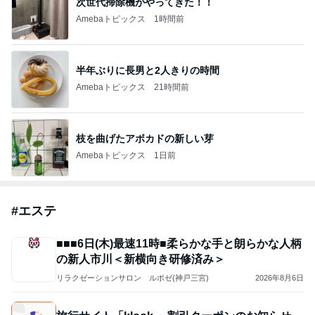
次世代掃除機がやってきた！！
Amebaトピックス
1時間前
半年ぶりに長男と2人きりの時間
Amebaトピックス
21時間前
枝を曲げたアボカドの新しい芽
Amebaトピックス
1日前
#
エステ
■■■6日(木)最速11時■柔らかな手と朗らかな人柄
の新人市川＜新横向き研修済み＞
リラクゼーションサロン ルポゼ(神戸三宮)
2026年8月6日