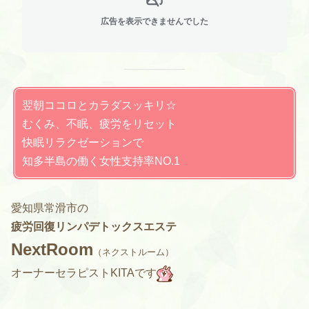
広告を表示できませんでした
翌朝ココロとカラダスッキリ☆
むくみ、不眠、疲労をリセット
快眠リラクゼーションで
知多半島の働く女性支持率NO.1
愛知県常滑市の
疲労回復リンパデトックスエステ
NextRoom
（ネクストルーム）
オーナーセラピストKITAです