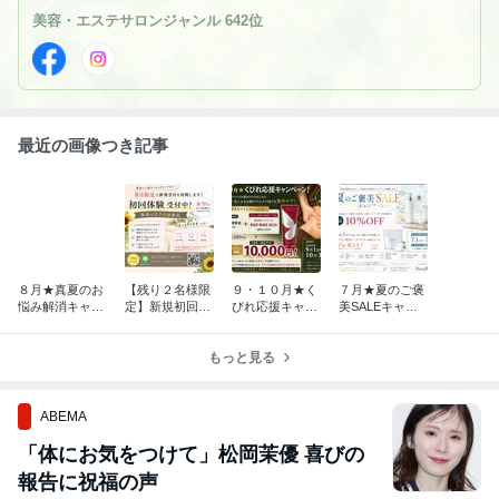
の快眠オーダーメイド施術。 ９８％のお客様が寝落ちする高技術
美容・エステサロンジャンル 642位
リンパケア♪
最近の画像つき記事
８月★真夏のお
【残り２名様限
９・１０月★く
７月★夏のご褒
悩み解消キャン
定】新規初回体
びれ応援キャン
美SALEキャン
ペーン
験施術受付のお
ペーン
ペーン
知らせ★８月末
まで
もっと見る
ABEMA
「体にお気をつけて」松岡茉優 喜びの
報告に祝福の声