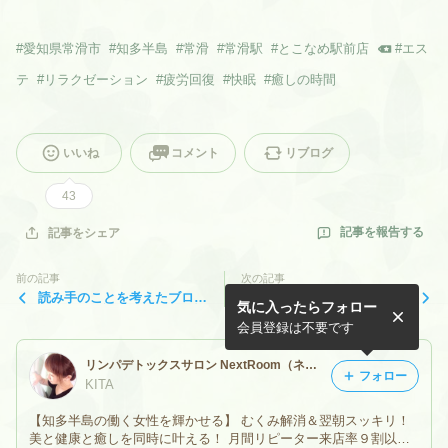
#
愛知県常滑市
#
知多半島
#
常滑
#
常滑駅
#
とこなめ駅前店
#
エス
テ
#
リラクゼーション
#
疲労回復
#
快眠
#
癒しの時間
いいね
コメント
リブログ
43
記事を報告する
記事をシェア
前の記事
次の記事
読み手のことを考えたブログ
なぜ２号店を立ち上げたの
気に入ったらフォロー
★楽しんで読んでもらえる記
か？
事を目指す！
会員登録は不要です
リンパデトックスサロン NextRoom（ネクストルーム）／愛知県常滑市の高技術快眠オーダーメイドサロン／知多半島名古屋東海中部地区
フォロー
KITA
【知多半島の働く女性を輝かせる】 むくみ解消＆翌朝スッキリ！
美と健康と癒しを同時に叶える！ 月間リピーター来店率９割以上