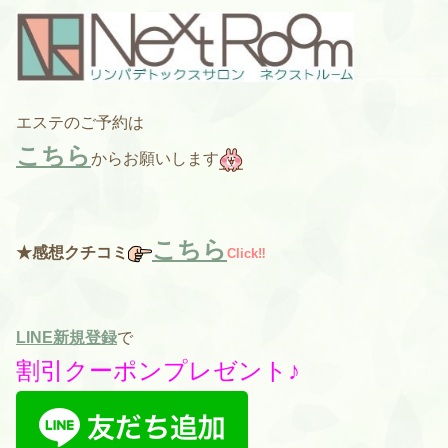
エステのご予約は
こちら
からお願いします
こちら
★感想クチコミ
Click‼︎
LINE新規登録
で
割引クーポンプレゼント♪