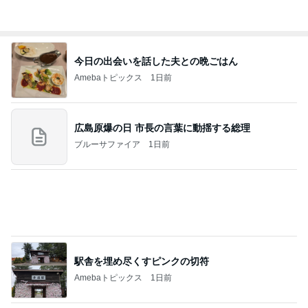
斎藤元彦がぶらぶら動画のアップを止めた
Bank of Dreamの公営競技はどこへ行く
9日前
ネイボール ボール片手にすべり台挑戦
Amebaトピックス
1日前
ありがとうございます
市川團十郎白猿オフィシャルB
2日前
我慢をやめてお義母さんへ返した言葉
Amebaトピックス
2日前