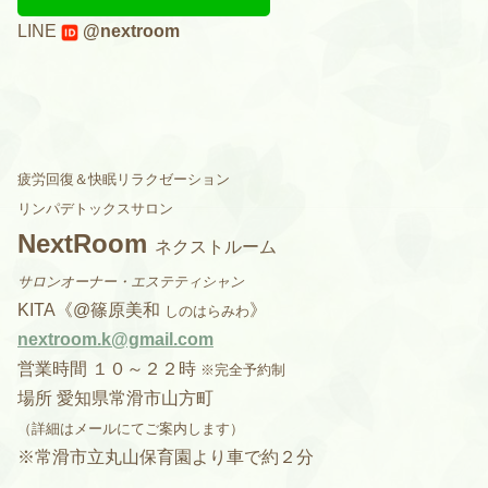
LINE
@nextroom
疲労回復＆快眠リラクゼーション
リンパデトックスサロン
NextRoom
ネクストルーム
サロンオーナー・エステティシャン
KITA《@篠原美和
》
しのはらみわ
nextroom.k@gmail.com
営業時間 １０～２２時
※完全予約制
場所 愛知県常滑市山方町
（詳細はメールにてご案内します）
※常滑市立丸山保育園より車で約２分