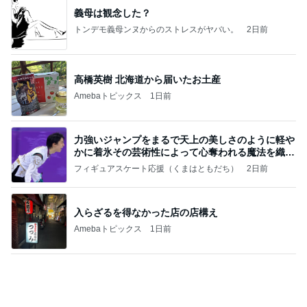
(長期保存カレーライスセット)
たかたんのコストコ通への道
8日前
津久井教生 無事終了したPCメンテ
Amebaトピックス
1日前
記事を読む