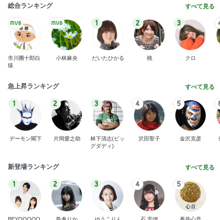
総合ランキング
すべて見る
1
2
3
市川團十郎白
小林麻央
だいたひかる
桃
クロ
猿
急上昇ランキング
すべて見る
1
2
3
4
5
デーモン閣下
片岡愛之助
林下清志(ビッ
沢田聖子
金沢克彦
グダディ)
新登場ランキング
すべて見る
1
2
3
4
5
BEYOOOOO
島倉りか
ゆうこりん
石 安伊
蒼井心音