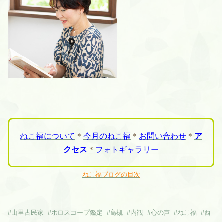
ねこ福について
＊
今月のねこ福
＊
お問い合わせ
＊
ア
クセス
＊
フォトギャラリー
ねこ福ブログの目次
#
山里古民家
#
ホロスコープ鑑定
#
高槻
#
内観
#
心の声
#
ねこ福
#
西