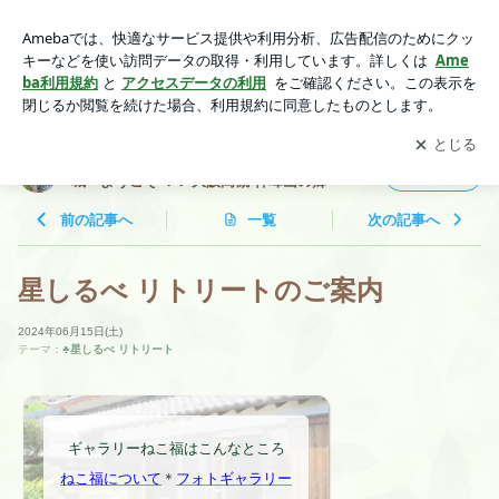
星しるべ リトリートのご案内 | 山里リトリートねこ福 ✢✢ 時
間が止まる龍宮城へようこそ ✢✢ 大阪高槻 神峰山の郷
アプリをダウンロードして
ブログの更新通知
を受け取りまし
開く
ょう。
山里リトリートねこ福 ✢✢ 時間が止まる龍宮
フォロー
城へようこそ ✢✢ 大阪高槻 神峰山の郷
前の記事へ
一覧
次の記事へ
星しるべ リトリートのご案内
2024年06月15日(土)
テーマ：
♣︎星しるべ リトリート
ギャラリーねこ福はこんなところ
ねこ福について
＊
フォトギャラリー