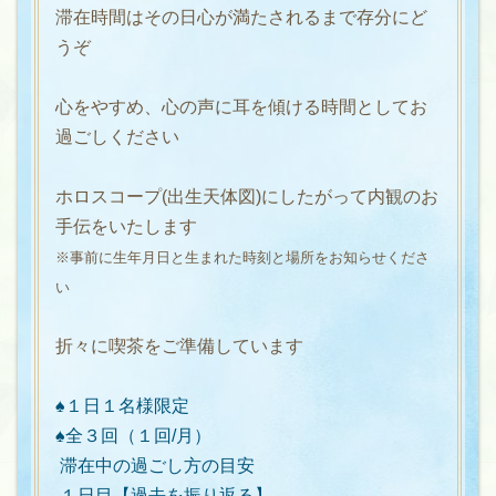
滞在時間はその日心が満たされるまで存分にど
うぞ
心をやすめ、心の声に耳を傾ける時間としてお
過ごしください
ホロスコープ(出生天体図)にしたがって内観のお
手伝をいたします
※事前に生年月日と生まれた時刻と場所をお知らせくださ
い
折々に喫茶をご準備しています
♠︎１日１名様限定
♠︎全３回（１回/月）
滞在中の過ごし方の目安
１日目【過去を振り返る】