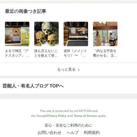
最近の画像つき記事
まるで神託『ア
誰も言えないこ
追悼《メメント
「内なる宇宙を
ナスタシア』 〜
とを敢えて発信
モリ》 〜 「死
響かせる」 五感
持続可能な社会
する インテリジ
を想え」を刻ま
が揺さぶられる
へのバイブル
ェンスなエレガ
れた山田五郎さ
至福の音楽セラ
ンス
もっと見る
ん
ピーでした
芸能人・有名人ブログ TOPへ
This site is protected by reCAPTCHA and
the Google
Privacy Policy
and
Terms of Service
apply.
安心・安全なご利用のために
お問い合わせ
ヘルプ
利用規約