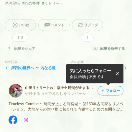
洋占星術
#
心の整理
#
リトリート
いいね
コメント
リブログ
118
1
記事を報告する
記事をシェア
前の記事
次の記事
舞踏の世界へ 〜 内なる世
星しるべ リトリート 〈ご予
気に入ったらフォロー
界、無限に広がる世界をジェ
約日〉
ットコースターのように
会員登録は不要です
山里リトリートねこ福 ✢✢ 時間が止まる龍宮城へようこそ ✢✢ 大阪高槻 神峰山の郷
フォロー
心静まる山里で暮らしをリノベーション ~ ねこ福の恵美子
Timeless Comfort ~ 時間が止まる龍宮城 ~ 築130年古民家をリノベ
ーション、大地からの贈り物に包まれて内観するための空間をご提
供しています。こだわって過ごす交流の場にも。大阪駅・京都駅か
ら１時間、奇跡のアクセスで桃源郷へ♪