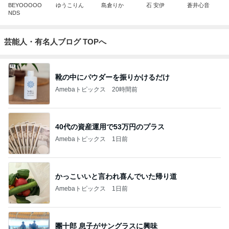
BEYOOOOO
ゆうこりん
島倉りか
石 安伊
蒼井心音
NDS
芸能人・有名人ブログ TOPへ
靴の中にパウダーを振りかけるだけ
Amebaトピックス
20時間前
40代の資産運用で53万円のプラス
Amebaトピックス
1日前
かっこいいと言われ喜んでいた帰り道
Amebaトピックス
1日前
團十郎 息子がサングラスに興味