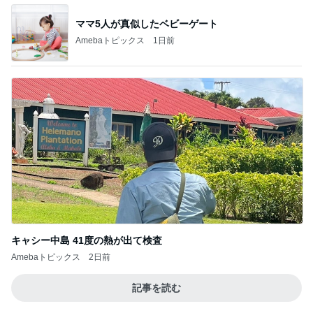
義母の調子が芳しくなく飛んだ海外
Amebaトピックス
1日前
バターと塩で焼いたうますぎるパン
Amebaトピックス
1日前
モト冬樹 葉山に行き疲れた愛犬
Amebaトピックス
1日前
ユカイ 鉄分補給でフライパンと鉄瓶
Amebaトピックス
18時間前