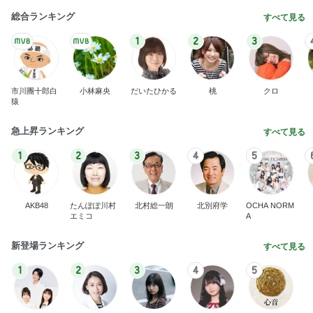
総合ランキング
すべて見る
1
2
3
市川團十郎白
小林麻央
だいたひかる
桃
クロ
猿
急上昇ランキング
すべて見る
1
2
3
4
5
AKB48
たんぽぽ川村
北村総一朗
北別府学
OCHA NORM
エミコ
A
新登場ランキング
すべて見る
1
2
3
4
5