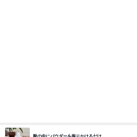
Amebaトピックス
20時間前
安めぐみ 家族での沖縄の夏休み
Amebaトピックス
18時間前
パート中にお客さんとして来た元彼
Amebaトピックス
2日前
累計数千枚をお届けした美脚パンツ
Amebaトピックス
1日前