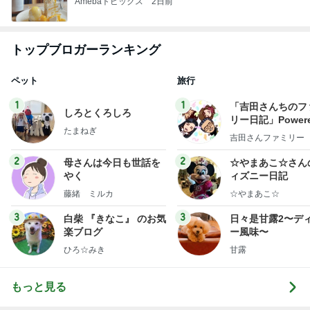
Amebaトピックス
2日前
トップブロガーランキング
ペット
旅行
1
1
「吉田さんちのフ
しろとくろしろ
リー日記」Powere
たまねぎ
y Ameba 吉田さ
吉田さんファミリー
ミリーオフィシャ
ログ
2
2
母さんは今日も世話を
☆やまあこ☆さん
やく
ィズニー日記
藤緒 ミルカ
☆やまあこ☆
3
3
白柴 『きなこ』 のお気
日々是甘露2〜デ
楽ブログ
ー風味〜
ひろ☆みき
甘露
もっと見る