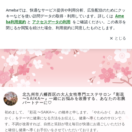
北九州市八幡西区の大人女性専門エステサロン『彩花 〜SAIK
A〜』一緒にお悩みを改善する、あなたの右腕パートナーに♡
アプリをダウンロードして
ブログの更新通知
を受け取りまし
開く
ょう。
北九州市八幡西区の大人女性専門エステサロン『彩花
〜SAIKA〜』一緒にお悩みを改善する、あなたの右腕
パートナーに♡
初めまして。『彩花 〜SAIKA〜』の橋本と申します。「やわらかく あたた
かく」をテーマに健康になる方法をお伝えし、健康へ導くためのサロンで
す。不調が改善すれば、自然と笑顔が増え毎日が快適にお過ごしいただける
と確信し健康へ導くお手伝いをさせていただいております。