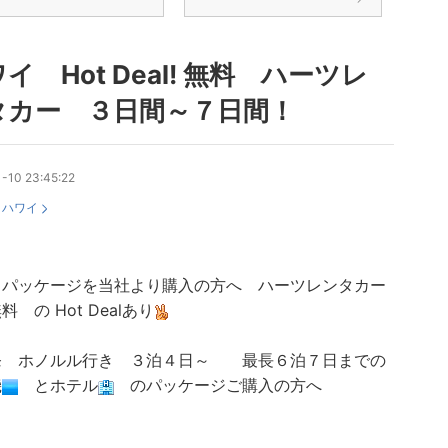
イ Hot Deal! 無料 ハーツレ
タカー ３日間～７日間！
-10 23:45:22
：
ハワイ
イパッケージを当社より購入の方へ ハーツレンタカー
 の Hot Dealあり
発 ホノルル行き ３泊４日～ 最長６泊７日までの
機
とホテル
のパッケージご購入の方へ