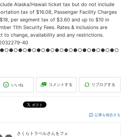
clude Alaska/Hawaii ticket tax but do not include
ortation tax of $16.08, Passenger Facility Charges
 $18, per segment tax of $3.60 and up to $10 in
ber 11th Security Fees. Rates & inclusions are
t to change, availability and any restrictions.
2032279-40
●○●○●○●○●○●○●○●○●○●○●○●○●○
コメントする
リブログする
いいね
ポスト
記事を報告する
さくらトラベル
さんをフォ