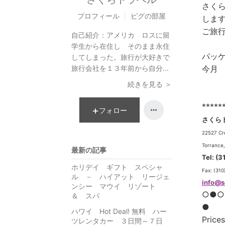
さく
プロフィール
ピグの部屋
しま
ご旅行
自己紹介：
アメリカ ロスに留
学生から在住し そのまま永住
パッケ
してしまった。旅行が大好きで
旅行会社を１３年前から自分...
今月 
続きを見る ＞
****
フォロー
さくら
22527 Cr
Torrance,
最新の記事
Tel: (
ホリデイ ギフト スペシャ
Fax: (31
ル － ハイアット リージェ
info@s
ンシー マウイ リゾート
○●○
＆ スパ
●
ハワイ Hot Deal! 無料 ハー
Price
ツレンタカー ３日間～７日