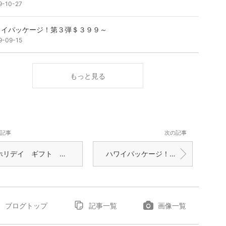
9-10-27
ワイパッケージ！第３弾＄３９９～
9-09-15
もっと見る
記事
次の記事
デイ ギフト スペシャル － ハイアット リージェンシー マウイ リゾート ＆ スパ
ハワイパッケージ！ 第４弾！ $574～！ しかも１２歳以下の子供は無料
ブログトップ
記事一覧
画像一覧