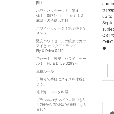
間！
and in
transp
ハワイパッケージ！ 第４
弾！ $574～！ しかも１２
up to
歳以下の子供は無料
Septem
ハワイパッケージ！第３弾＄３
subjec
９９～
CST#
激安ハワイセールの続きでカウ
○●○
アイと ビックアイランド！
●
Fly & Drive $419～
でたー！ 激安 ハワイ セー
ル！ Fly & Drive $299～
免税ルール
日帰りで手軽にスイスを体感し
よう。
地中海 マルタ料理
ブラジルのサンパウロ州でも8
月7日から”禁煙法”が施行になり
ました