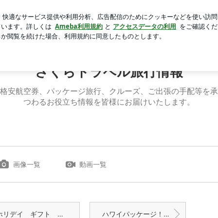
に癒される奥さま
芸能人ブログ
人気ブログ
新規登録
！ | さくらトラベル旅行情報
さくらトラベル旅行情報
格安航空券、パッケージ旅行、クルーズ、ご出張の手配等を承
つわるお役立ち情報を皆様にお届けいたします。
画像一覧
動画一覧
デイ ギフト スペシャル － ハイアット リージェンシー マウイ リゾート ＆ スパ
ハワイパッケージ！ 第４弾！ $574～！ しかも１２歳以下の子供は無料