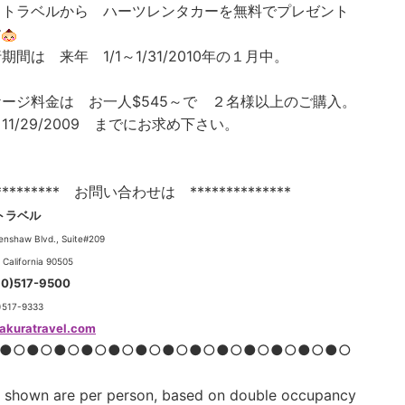
らトラベルから ハーツレンタカーを無料でプレゼント
す
期間は 来年 1/1～1/31/2010年の１月中。
ージ料金は お一人$545～で ２名様以上のご購入。
11/29/2009 までにお求め下さい。
********** お問い合わせは **************
トラベル
enshaw Blvd., Suite#209
 California 90505
310)517-9500
0)517-9333
akuratravel.com
●○●○●○●○●○●○●○●○●○●○●○●○●○
s shown are per person, based on double occupancy