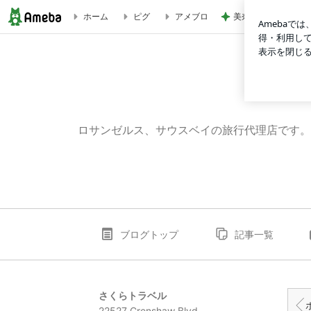
美奈代の夫 姉妹達
ホーム
ピグ
アメブロ
ハワイ Hot Deal! 無料 ハーツレンタカー ３日間～７日間
ロサンゼルス、サウスベイの旅行代理店です。
ブログトップ
記事一覧
さくらトラベル
ホリ
22527 Crenshaw Blvd.,