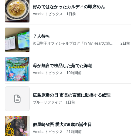
好みではなかったカルディの即席めん
Amebaトピックス
1日前
７人待ち
沢田聖子オフィシャルブログ「In My Heartな旅日
2日前
記」by Ameba
母が無言で検品した茹でた海老
Amebaトピックス
10時間前
広島原爆の日 市長の言葉に動揺する総理
ブルーサファイア
1日前
假屋崎省吾 愛犬の6歳の誕生日
Amebaトピックス
21時間前