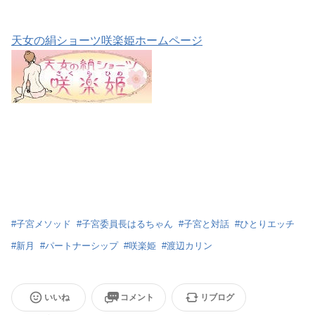
天女の絹ショーツ咲楽姫ホームページ
#
子宮メソッド
#
子宮委員長はるちゃん
#
子宮と対話
#
ひとりエッチ
#
新月
#
パートナーシップ
#
咲楽姫
#
渡辺カリン
いいね
コメント
リブログ