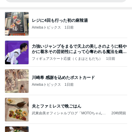
レジに4回も行った初の麻辣湯
Amebaトピックス
1日前
力強いジャンプをまるで天上の美しさのように軽や
かに着氷その芸術性によって心奪われる魔法を織り
なす
フィギュアスケート応援（くまはともだち）
1日前
川崎希 感謝を込めたポストカード
Amebaトピックス
1日前
夫とファミレスで晩ごはん
武東由美オフィシャルブログ「MOTOちゃんと
20時間前
のはっぴぃな毎日」Powered by Ameba