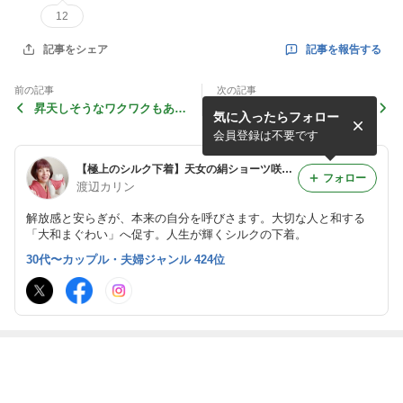
12
記事を報告する
記事をシェア
前の記事
次の記事
昇天しそうなワクワクもあげ
ノーパンが世界標準
気に入ったらフォロー
ちゃう！お申込みは、お早め
に☆
会員登録は不要です
【極上のシルク下着】天女の絹ショーツ咲楽姫のブログ
フォロー
渡辺カリン
解放感と安らぎが、本来の自分を呼びさます。大切な人と和する
「大和まぐわい」へ促す。人生が輝くシルクの下着。
30代〜カップル・夫婦ジャンル 424位