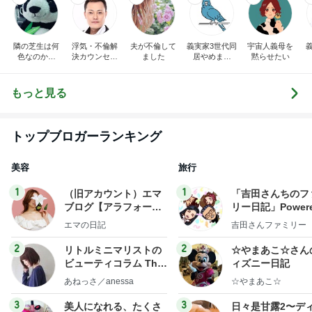
隣の芝生は何
浮気・不倫解
夫が不倫して
義実家3世代同
宇宙人義母を
色なのか。
決カウンセリ
ました
居やめまし
黙らせたい
（不倫・離
ング 夫婦再
た。
婚・嫁姑・子
構築 浮気・
育て、時々美
不倫被害者救
もっと見る
容）
済センターの
ブログ
トップブロガーランキング
美容
旅行
1
1
（旧アカウント）エマ
「吉田さんちのフ
ブログ【アラフォー会
リー日記」Powere
社売却セカンドライ
y Ameba 吉田さ
エマの日記
吉田さんファミリー
フ】
ミリーオフィシャ
ログ
2
2
リトルミニマリストの
☆やまあこ☆さん
ビューティコラム The
ィズニー日記
little minimalist's bea
あねっさ／anessa
☆やまあこ☆
uty colum
3
3
美人になれる、たくさ
日々是甘露2〜デ