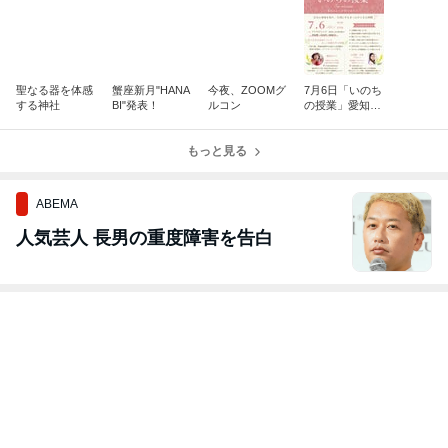
聖なる器を体感
蟹座新月"HANA
今夜、ZOOMグ
7月6日「いのち
する神社
BI"発表！
ルコン
の授業」愛知県
安城市で
もっと見る
ABEMA
人気芸人 長男の重度障害を告白