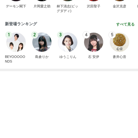
デーモン閣下
片岡愛之助
林下清志(ビッ
沢田聖子
金沢克彦
グダディ)
新登場ランキング
すべて見る
1
2
3
4
5
BEYOOOOO
島倉りか
ゆうこりん
石 安伊
蒼井心音
NDS