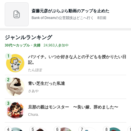
斎藤元彦がぶらぶら動画のアップを止めた
Bank of Dreamの公営競技はどこへ行く
8日前
ジャンルランキング
30代〜カップル・夫婦
24,963人参加中
1
バツイチ。いつか好きな人との子どもを授かりたい日
記。
たんぽぽ
2
青い芝生だった私達
さあや
3
旦那の親はモンスター 〜良い嫁、辞めました〜
Chura.
4
5
6
7
8