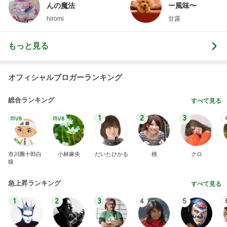
んの魔法
ー風味〜
hiromi
甘露
もっと見る
オフィシャルブロガーランキング
総合ランキング
すべて見る
1
2
3
市川團十郎白
小林麻央
だいたひかる
桃
クロ
猿
急上昇ランキング
すべて見る
1
2
3
4
5