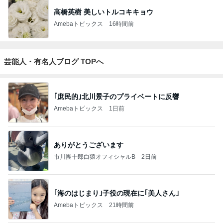
高橋英樹 美しいトルコキキョウ
Amebaトピックス
16時間前
芸能人・有名人ブログ TOPへ
｢庶民的｣北川景子のプライベートに反響
Amebaトピックス
1日前
ありがとうございます
市川團十郎白猿オフィシャルB
2日前
｢海のはじまり｣子役の現在に｢美人さん｣
Amebaトピックス
21時間前