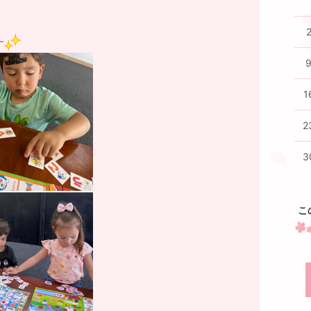
す
1
2
3
こ