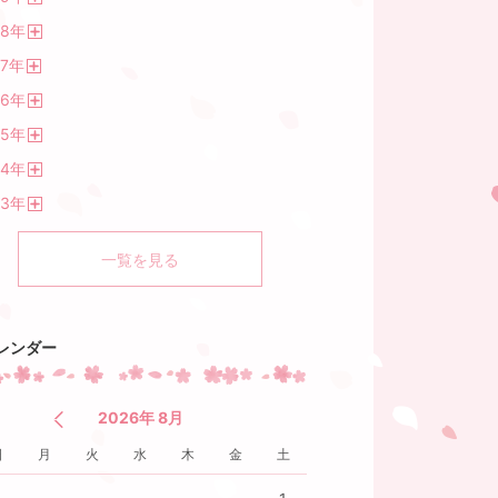
開
18
年
く
開
7
年
く
開
16
年
く
開
15
年
く
開
14
年
く
開
13
年
く
開
く
一覧を見る
レンダー
2026年 8月
日
月
火
水
木
金
土