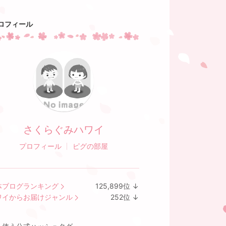
ロフィール
さくらぐみハワイ
プロフィール
ピグの部屋
体ブログランキング
125,899
位
↓
ラ
ワイからお届けジャンル
252
位
↓
ン
ラ
キ
ン