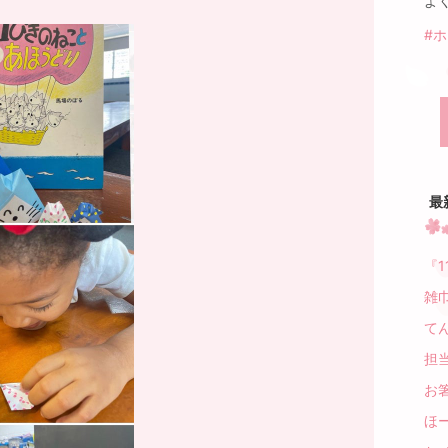
よ
。
#
最
『
雑
て
担
お
ほ