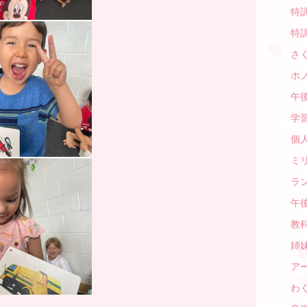
特訓
特訓
さく
ホノ
午後
学習
個人
ミリ
ラン
午後
教科
姉妹
アー
わく