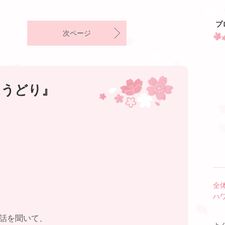
プ
次ページ
ほうどり』
全
ハ
お話を聞いて、