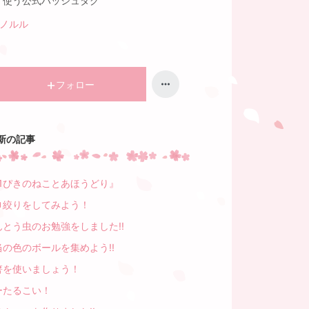
く使う公式ハッシュタグ
ン
キ
グ
ン
ホノルル
下
グ
降
下
降
フォロー
新の記事
11ぴきのねことあほうどり』
巾絞りをしてみよう！
んとう虫のお勉強をしました!!
当の色のボールを集めよう!!
箸を使いましょう！
ーたるこい！