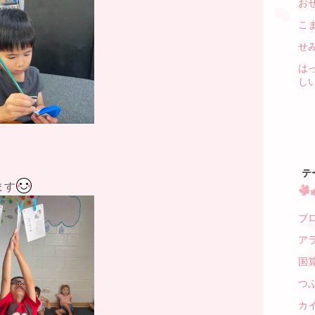
お
こ
せ
は
しい
テ
ます
ブログ
アラ
国算
つぶ
カイ