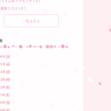
リズム＠アラモアナ ( 0 )
e 国算クラス ( 0 )
一覧を見る
別
26
年
開
25
年
く
開
24
年
く
開
23
年
く
開
22
年
く
開
1
年
く
開
20
年
く
開
19
年
く