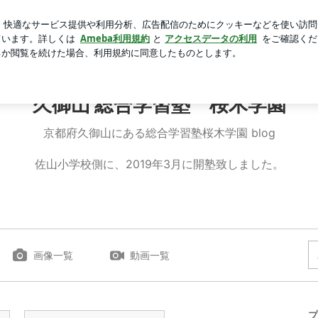
ィッシュリスト
芸能人ブログ
人気ブログ
新規登録
見据えて早めに行動されてますね。 | 久御山 総合学習塾 
久御山 総合学習塾 桜木学園
京都府久御山にある総合学習塾桜木学園 blog
佐山小学校側に、2019年3月に開塾致しました。
画像一覧
動画一覧
プ