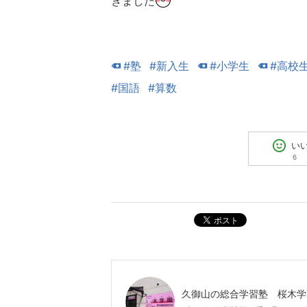
きました
#塾
#新入生
#小学生
#高校
#国語
#算数
い
6
ポスト
久御山の総合学習塾 桜木学