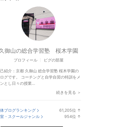
久御山の総合学習塾 桜木学園
プロフィール
ピグの部屋
己紹介：
京都 久御山 総合学習塾 桜木学園の
ログです。 コーチングと自学自習の特訓をメ
ンとし日々の授業...
続きを見る ＞
体ブログランキング
61,205
位
↑
ラ
室・スクールジャンル
954
位
↑
ン
ラ
キ
ン