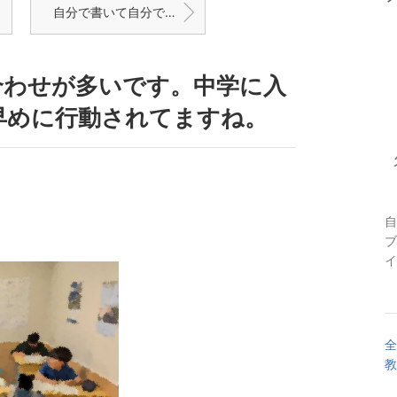
自分で書いて自分で大笑いする中3生
合わせが多いです。中学に入
早めに行動されてますね。
自
ブ
イ
全
教