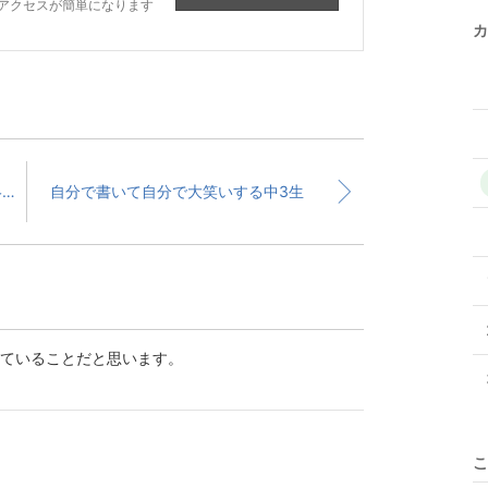
アクセスが簡単になります
カ
夏期講習のキャンペーンは5名ご連絡いただきました
自分で書いて自分で大笑いする中3生
ていることだと思います。
こ