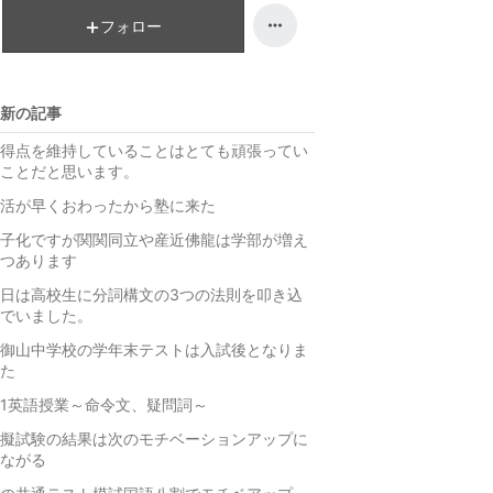
ン
キ
フォロー
グ
ン
上
グ
昇
上
新の記事
昇
得点を維持していることはとても頑張ってい
ことだと思います。
活が早くおわったから塾に来た
子化ですが関関同立や産近佛龍は学部が増え
つあります
日は高校生に分詞構文の3つの法則を叩き込
でいました。
御山中学校の学年末テストは入試後となりま
た
1英語授業～命令文、疑問詞～
擬試験の結果は次のモチベーションアップに
ながる