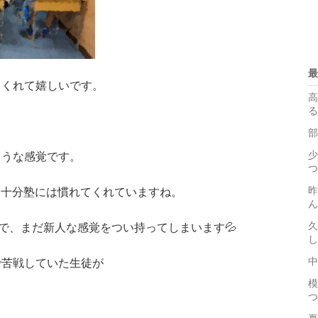
最
てくれて嬉しいです。
高
る
部
少
ような感覚です。
つ
昨
は十分塾には慣れてくれていますね。
ん
久
ので、まだ新人な感覚をつい持ってしまいます💦
し
中
で苦戦していた生徒が
模
つ