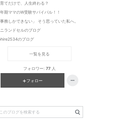
育てだけで、人生終わる？
更年期ママのW受験サバイバル！！
事務しかできない」 そう思っていた私へ。
ニランドセルのブログ
ohire2534のブログ
一覧を見る
フォロワー:
77
人
フォロー