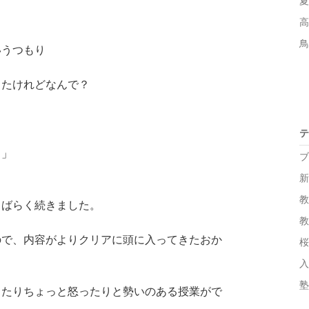
夏
高
鳥
いうつもり
ったけれどなんで？
テ
？」
ブ
新
教
しばらく続きました。
教
ので、内容がよりクリアに頭に入ってきたおか
桜
入
塾 
したりちょっと怒ったりと勢いのある授業がで