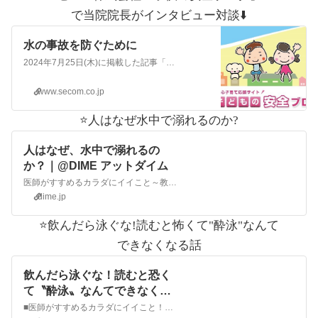
で当院院長が
インタビュー対談⬇️
水の事故を防ぐために
2024年7月25日(木)に掲載した記事「水の事故を防ぐために」のページです。セコムが運営する「子どもの安全ブログ」では、「事故防止」についてたくさんの情報を配信しています。
www.secom.co.jp
⭐️人はなぜ水中で溺れるのか?
人はなぜ、水中で溺れるの
か？｜@DIME アットダイム
医師がすすめるカラダにイイこと～教えてDr倉田～ 日本各地で海開きがあり、海水浴が楽しい季節がやってきましたね。一方で例年海や川での水の事故も後を絶ちません。「溺水」を医学や歴史、社会的側面から「...
dime.jp
⭐️飲んだら泳ぐな!
読むと怖くて"酔泳"なんて
できなくなる話
飲んだら泳ぐな！読むと恐く
て〝酔泳〟なんてできなくな
る話｜@DIME アットダイム
■医師がすすめるカラダにイイこと！ 教えてDr倉田 現役医師が教える健康にイイこと、カラダにイイこと。今回は飲んで泳ぐのがどれだけ危険なことか、夏本番、本格的な海遊びシーズンの今、教えてくれます。...