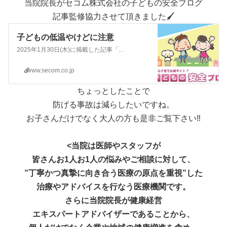
当院院長がセコム株式会社の子どもの安全ブログ
記事監修協力させて頂きました🖌️
子どもの低温やけどに注意
2025年1月30日(木)に掲載した記事「子どもの低温やけどに注意」のページです。セコムが運営する「子どもの安全ブログ」では、「事故防止」についてたくさんの情報を配信しています。
www.secom.co.jp
ちょっとしたことで
防げる事故は減らしたいですね。
お子さんだけでなく大人の方も是非ご覧下さい‼️
<当院は医師やスタッフが
皆さんお1人お1人の悩みやご相談に対して、
”丁寧かつ真摯に向き合う医療の原点を重視”した
治療やアドバイスを行なう医療機関です。
さらに当院院長が健康経営
エキスパートアドバイザーであることから、