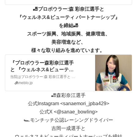
🎳
プロボウラー:森 彩奈江選手
と
『ウェルネス&ビューティ パートナーシップ』
を締結🎳
スポーツ振興、
地域振興、健康増進、
美容増進など、
様々な取り組みを進めています。
『プロボウラー森彩奈江選手
と 『ウェルネス&ビューティ
パートナーシップ』 を締結し
当院はプロボウラー:森 彩奈江選手と 『ウェルネス&ビューティ パートナーシップ』を締結しました🎳 森彩奈江選手(明治大学文学部 フランス文学専攻卒業)と当…
ました』
ameblo.jp
🎳森彩奈江選手
公式Instagram <sanaemori_jpba429>
公式X <@sanae_bowling>
🏎️モンチッチ公認レーシングドライバー
吉岡一成選手と
ウェルネス＆ビューティパートナーシップを締結