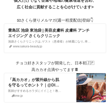
個人だけでなく企業や地域の健康増進を含め、
広く社会に貢献することを心がけています
>
📧さくら便りメルマガ(週一程度配信)登録👇
豊島区 池袋 東池袋 | 美容皮膚科 皮膚科 アンチ
エイジング さくらクリニック
池袋さくらクリニックは､ゲスト（患者様）が綺麗になり､幸せな気分になるように､常に心のこもった「CURE」と「CARE」を笑顔で提供することを最も大切な使命と考えています｡レーザー、光治療、肌トラブルのご相談はさくらクリニックへ
www.sakura-beauty.jp
チョコ好きスタッフが開発した、日本初🇯🇵
高カカオ点滴やってます🍫
「高カカオ」が紫外線から肌
を守るってホント？｜@DIME
アットダイム
医師がすすめるカラダにイイこと！教えてDr倉田 シミだけでなく、シワの原因にもなる紫外線から肌を守るために、皆さんしっかり「日焼け止め」を使っていますよね？ 一方、近年になってチョコレートが心臓...
dime.jp