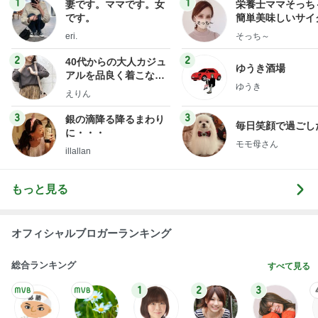
1
1
妻です。ママです。女
栄養士ママそっち
です。
簡単美味しいサイ
献立
eri.
そっち～
2
2
40代からの大人カジュ
ゆうき酒場
アルを品良く着こなす
ゆうき
ファッションブログ
えりん
3
3
銀の滴降る降るまわり
毎日笑顔で過ごし
に・・・
モモ母さん
illallan
もっと見る
オフィシャルブロガーランキング
総合ランキング
すべて見る
1
2
3