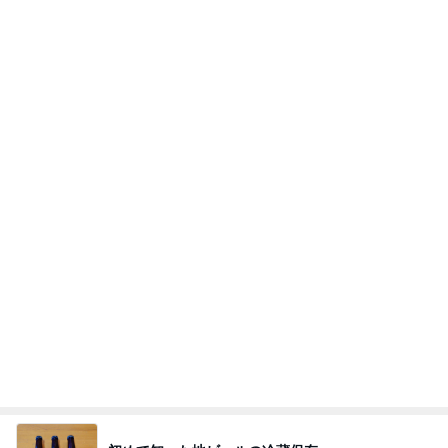
Amebaトピックス
1日前
わあ喉は‥
藤田朋子オフィシャルブログ「笑顔の種と眠る犬」
2日前
Powered by Ameba
猫がお昼寝するサイドテーブルの下
Amebaトピックス
1日前
悲しすぎて立ち直れない。
クロオフィシャルブログPowered by Ameba
2日前