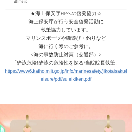
dime.jp
★海上保安庁HPへの啓発協力☆
海上保安庁が行う安全啓発活動に
執筆協力しています。
マリンスポーツや磯遊び・釣りなど
海に行く際のご参考に。
<海の事故防止対策（交通部）>
「酔泳危険!酔泳の危険性を探る/当院院長執筆」
https://www6.kaiho.mlit.go.jp/info/marinesafety/jikotaisaku/l
eisure/pdf/suieikiken.pdf