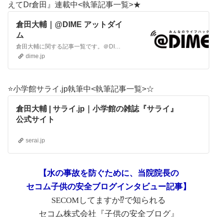
えてDr倉田』連載中<執筆記事一覧>★
倉田大輔｜@DIME アットダイ
ム
倉田大輔に関する記事一覧です。＠DIMEは最新の家電、スマホ、クレジットカード、クルマ、日用品などのトレンド、すぐに使えるライフハックが満載！
dime.jp
⭐️小学館サライ.jp執筆中<執筆記事一覧>☆
倉田大輔 | サライ.jp｜小学館の雑誌『サライ』
公式サイト
serai.jp
【水の事故を防ぐために、当院院長の
セコム子供の安全ブログインタビュー記事】
SECOMしてますか⁉️で知られる
セコム株式会社『子供の安全ブログ』