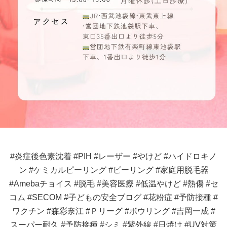
#炎症後色素沈着 #PIH #レーザー #やけど #ハイドロキノ
ン #ケミカルピーリング #ピーリング #家庭用脱毛器
#Amebaチョイス #脱毛 #美容医療 #低温やけど #熱傷 #セ
コム #SECOM #子どもの安全ブログ #花粉症 #予防接種 #
ワクチン #森彩奈江 #Ｐリーグ #ボウリング #吉岡一成 #
スーパー耐久 #予防接種 #シミ #紫外線 #日焼け #UV対策