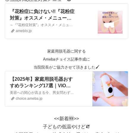
『花粉症に負けない!!『花粉症
対策』オススメ・メニュー好
評中‼️』
～『"花粉症対策"』オススメ・メニュー好評中‼️～ 『花粉症』に悩む方が増える季節です🤧池袋さくらクリニックのスタッフも活用する『"花粉症対策"オススメ・メ…
ameblo.jp
家庭用脱毛器に関する
Amebaチョイス記事作成に
当院院長がご協力させて頂きました🖌️
【2025年】家庭用脱毛器おす
すめランキング17選｜VIO対
応・メンズ向けモデルも！ |
美容への関心が高まる今、男女問わず自宅でケアできる脱毛アイテムが注目を集めています。リファやブラウン、ヤーマンといった信頼のブランドから、顔やVIOなど全身に使える家庭用脱毛器が続々と登場。コスパの良さと手軽さから、多くの人に支持されています。そこで今回は、家庭用脱毛器の人気商品をランキング形式で発表します。また、IPL方式（光脱毛）・レーザー式などそれ…
Amebaチョイス
choice.ameba.jp
<<新着🆕>>
子どもの低温やけど🧯