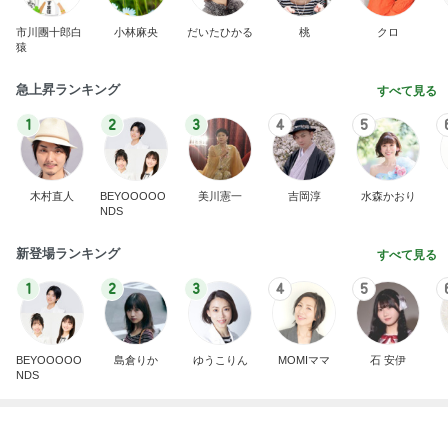
市川團十郎白
小林麻央
だいたひかる
桃
クロ
猿
急上昇ランキング
すべて見る
1
2
3
4
5
木村直人
BEYOOOOO
美川憲一
吉岡淳
水森かおり
NDS
新登場ランキング
すべて見る
1
2
3
4
5
BEYOOOOO
島倉りか
ゆうこりん
MOMIママ
石 安伊
NDS
初めて知った地ビールの冷蔵保存