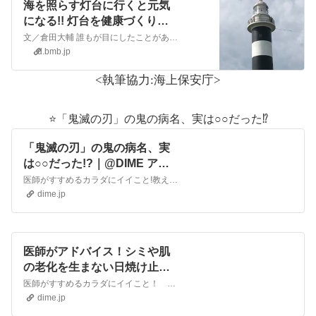
海を照らす灯台に行くと元気
になる!! 灯台を健康づくりに
活用する方法 | サライ.jp｜小
文／倉田大輔 誰もが目にしたことがある「灯台」。旅行などで訪問した方も多いのではないでしょうか。 近年では、「灯台」の魅力に魅せられ日本や世界の灯台を巡る「灯台女子」も誕生しています。 明治元年11月１日（灯台記念日）に…
学館の雑誌『サライ』公式サ
d.bmb.jp
イト
<執筆協力:海上保安庁>
⭐️「鬼滅の刃」の鬼の病名、実は○○だった⁉️
「鬼滅の刃」の鬼の病名、実
は○○だった!?｜@DIME アッ
トダイム
医師がすすめるカラダにイイこと!教えてDr倉田大輔『鬼滅の刃』（原作:吾峠呼世晴）は、2016年から2020年まで『週刊少年ジャンプ』（集英社）に連載され、単行本・アニメ・映画・関連グッズなどが人気を博して...
dime.jp
医師がアドバイス！シミや肌
の老化を生まない日焼け止め
活用術｜@DIME アットダイム
医師がすすめるカラダにイイこと！ 教えてDr倉田日差しが強い季節は、日焼け止めやシミの話題が増えますね。最近では女性だけでなく、男性も肌ケアを気にする方が増えています。そこで、本当に使える実践...
dime.jp