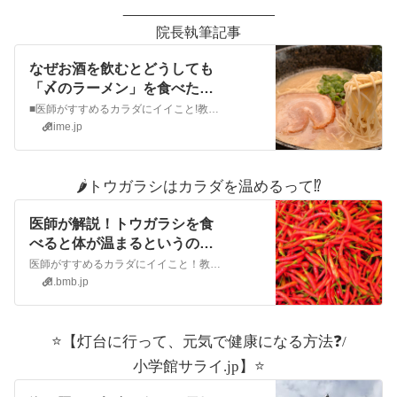
___________________
院長執筆記事
なぜお酒を飲むとどうしても
「〆のラーメン」を食べたく
なるのか？｜@DIME アットダ
■医師がすすめるカラダにイイこと!教えてDr倉田忘年会や新年会、歓送迎会などお酒を飲む機会が増える季節ですね。飲んだ後の「締めラーメン」を食べる時の不思議な幸福感はたまりませんよね。今回は「締めラ...
イム
dime.jp
🌶️トウガラシはカラダを温めるって⁉️
医師が解説！トウガラシを食
べると体が温まるというのは
本当か？｜@DIME アットダイ
医師がすすめるカラダにイイこと！教えてDr倉田「今日は寒いから、辛い食べ物を食べに行こう!」こういうセリフを話したり、聞いたことはありませんか?中華料理の中でも辛い四川料理の豆板醤や山椒、韓国料...
ム
d.bmb.jp
⭐️【灯台に行って、元気で健康になる方法❓/
小
学館サライ.jp】⭐️