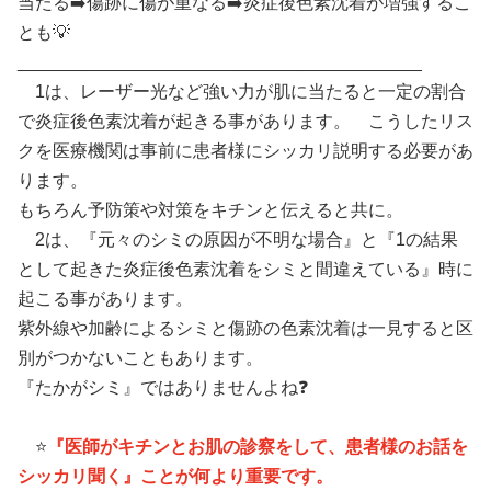
当たる➡️傷跡に傷が重なる➡️炎症後色素沈着が増強するこ
とも💡
_________________________________________
1は、レーザー光など強い力が肌に当たると一定の割合
で炎症後色素沈着が起きる事があります。 こうしたリス
クを医療機関は事前に患者様にシッカリ説明する必要があ
ります。
もちろん予防策や対策をキチンと伝えると共に。
2は、『元々のシミの原因が不明な場合』と『1の結果
として起きた炎症後色素沈着をシミと間違えている』時に
起こる事があります。
紫外線や加齢によるシミと傷跡の色素沈着は一見すると区
別がつかないこともあります。
『たかがシミ』ではありませんよね❓
⭐️
『医師がキチンとお肌の診察をして、患者様のお話を
シッカリ聞く』ことが何より重要です。