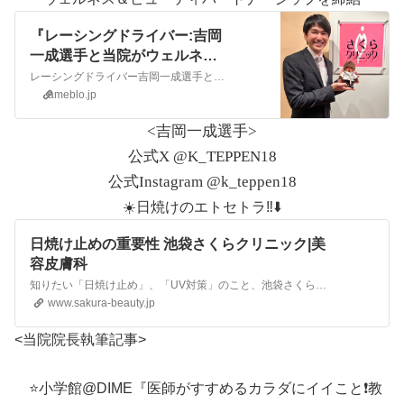
『レーシングドライバー:吉岡
一成選手と当院がウェルネス
＆ビューティパートナーシッ
レーシングドライバー吉岡一成選手と当院がウェルネス＆ビューティパートナーシップ締結(2024年3月14日)🏎️世界唯一「モンチッチ公認レーシングドライバー」 …
プを締結しました️』
ameblo.jp
<吉岡一成選手>
公式X @K_TEPPEN18
公式Instagram @k_teppen18
☀️日焼けのエトセトラ‼️⬇️
日焼け止めの重要性 池袋さくらクリニック|美
容皮膚科
知りたい「日焼け止め」、「UV対策」のこと、池袋さくらクリニックがお答えします。
www.sakura-beauty.jp
<当院院長執筆記事>
⭐️小学館@DIME『医師がすすめるカラダにイイこと❗️教