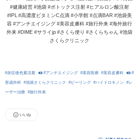
#健康経営 #池袋 #ボトックス注射 #ヒアルロン酸注射
#IPL #高濃度ビタミンC点滴 #小学館 #点滴BAR #池袋美
容 #アンチエイジング #美容皮膚科 #旅行外来 #海外旅行
外来 #DIME #サライjp #さくら便り #さくらちゃん #池袋
さくらクリニック
#
炎症後色素沈着
#
アンチエイジング
#
美容医療
#
美容皮膚科
#
形成外科
#
池袋さくらクリニック
#
ピーリング
#
ハイドロキノン
#
レ
ーザー治療
#
旅行外来
いいね