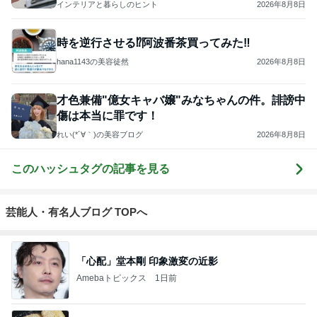
インテリアと暮らしのヒント
2026年8月8日
時を逆行させる⁉︎阿波番茶買ってみた‼︎
hana1143の美容徒然
2026年8月8日
才色兼備"億女キャバ嬢"みなちゃんの件。誹謗中
傷は本当に罪です！
れい(*´∀｀)の美容ブログ
2026年8月8日
このハッシュタグの記事を見る
芸能人・有名人ブログ TOPへ
「心配」堂本剛 印象激変の近影
Amebaトピックス
1日前