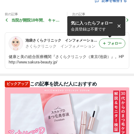
記事を報告する
前の記事
次の記事
当院が開院18年間、 キャン
家庭用脱毛器に関する Ame
気に入ったらフォロー
セル料を一切頂かず、 キャ
baチョイス記事作成にご協
ンセルポリシーも 無いワケ⁉️
力させて頂きました️
会員登録は不要です
池袋さくらクリニック インフォメーションのブログ
フォロー
さくらクリニック インフォメーション
健康と美の総合医療機関『さくらクリニック（東京/池袋）』。HP
http://www.sakura-beauty.jp/
この記事を読んだ人におすすめ
ピックアップ