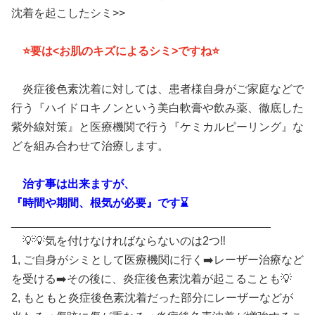
沈着を起こしたシミ>>
⭐️要は<お肌のキズによるシミ>ですね⭐️
炎症後色素沈着に対しては、患者様自身がご家庭などで
行う『ハイドロキノンという美白軟膏や飲み薬、徹底した
紫外線対策』と医療機関で行う『ケミカルピーリング』な
どを組み合わせて治療します。
治す事は出来ますが、
『時間や期間、根気が必要』です⌛️
_________________________________________
💡💡気を付けなければならないのは2つ‼️
1, ご自身がシミとして医療機関に行く➡️レーザー治療など
を受ける➡️その後に、炎症後色素沈着が起こることも💡
2, もともと炎症後色素沈着だった部分にレーザーなどが