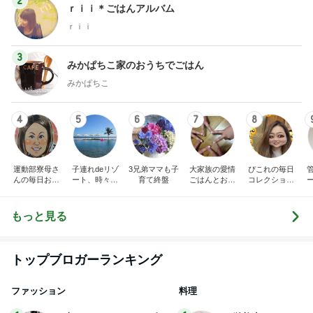
2
ｒｉｉ＊ごはんアルバム
ｒｉｉ
3
みかぱちこ家のおうちでごはん
みかぱちこ
4
5
6
7
8
運動部寮母さ
子連れdeリゾ
3兄弟ママも子
大家族の愛情
ぴこれの毎日
んの毎日お弁
ート、時々キ
育て終盤
ごはんとお弁
コレクション
当☆毎日ごは
ャラ弁
当❤︎
♬.*ﾟ
ん☆
もっと見る
トップブロガーランキング
ファッション
料理