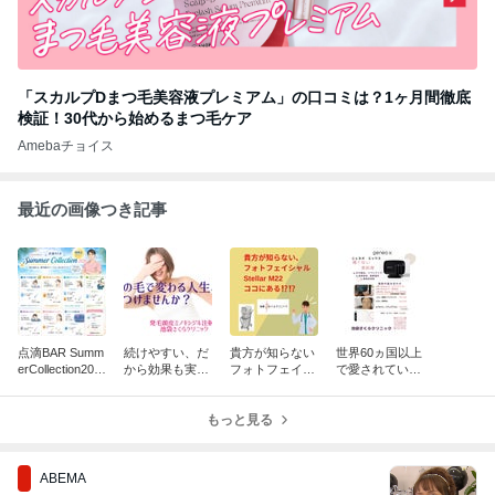
「スカルプDまつ毛美容液プレミアム」の口コミは？1ヶ月間徹底
検証！30代から始めるまつ毛ケア
Amebaチョイス
最近の画像つき記事
点滴BAR Summ
続けやすい、だ
貴方が知らない
世界60ヵ国以上
erCollection202
から効果も実感
フォトフェイシ
で愛されている
6始めました
❗️/薄毛対策の発
ャルStellar M22
美肌育GeneoX
毛ミノキシジル
ココにある⁉️⁉️
(ジェネオエッ
注射
もっと見る
クス ）が池袋に
上陸✨
ABEMA