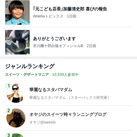
｢元こども店長｣加藤清史郎 喜びの報告
Amebaトピックス
1日前
ありがとうございます
市川團十郎白猿オフィシャルB
2日前
ジャンルランキング
スイーツ・デザートマニア
10,939人参加中
1
華麗なるスタバマダム
華麗なるスタバマダム （スターバックス研究家）
2
オヤジのスイーツ時々ランニングブログ
オヤジ@sweets
3