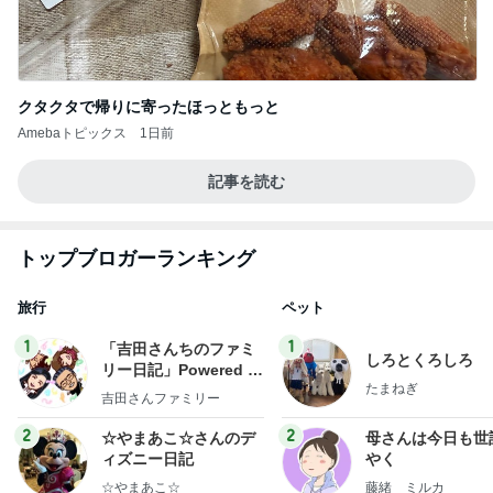
クタクタで帰りに寄ったほっともっと
Amebaトピックス
1日前
記事を読む
トップブロガーランキング
旅行
ペット
1
1
「吉田さんちのファミ
しろとくろしろ
リー日記」Powered b
たまねぎ
y Ameba 吉田さんファ
吉田さんファミリー
ミリーオフィシャルブ
ログ
2
2
☆やまあこ☆さんのデ
母さんは今日も世
ィズニー日記
やく
☆やまあこ☆
藤緒 ミルカ