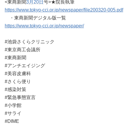
<東商新聞
3月20日
号>★院長執筆
https://www.tokyo-cci.or.jp/newspaper/file200320-005.pdf
・東商新聞デジタル版一覧
https://www.tokyo-cci.or.jp/newspaper/
#池袋さくらクリニック
#東京商工会議所
#東商新聞
#アンチエイジング
#美容皮膚科
#さくら便り
#感染対策
#緊急事態宣言
#小学館
#サライ
#DIME