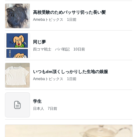
高校受験のためバッサリ切った長い髪
Amebaトピックス
1日前
同じ夢
四コマ戦士 パパ戦記
10日前
いつもdm頂くしっかりした生地の娘服
Amebaトピックス
1日前
学生
日本人
7日前