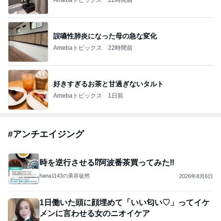
誤嚥性肺炎になった母の急な変化
Amebaトピックス
22時間前
好きすぎるお茶と甘過ぎないタルト
Amebaトピックス
1日前
#
アンチエイジング
時を逆行させる⁉︎阿波番茶買ってみた‼︎
hana1143の美容徒然
2026年8月6日
1日働いた頭に顔埋めて「いい匂い♡」ってイケ
メンに言わせる女のニオイケア