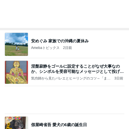
安めぐみ 家族での沖縄の夏休み
Amebaトピックス
2日前
涅槃寂静をゴールに設定することがなぜ大事なの
か、シンボルを受容可能なメッセージとして投げる
ことが
気功師から見たバレエとヒーリングのコツ～「まと
3日前
いのば」ブログ
假屋崎省吾 愛犬の6歳の誕生日