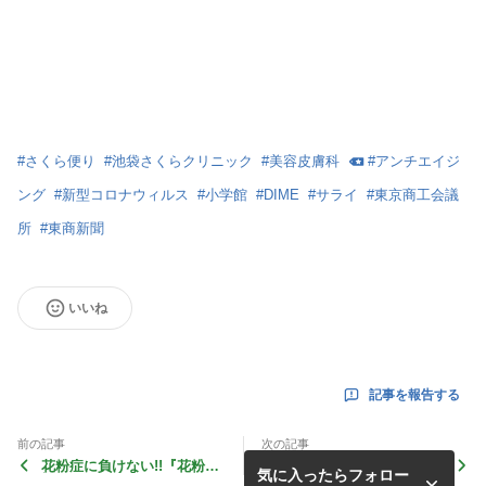
#
さくら便り
#
池袋さくらクリニック
#
美容皮膚科
#
アンチエイジ
ング
#
新型コロナウィルス
#
小学館
#
DIME
#
サライ
#
東京商工会議
所
#
東商新聞
いいね
記事を報告する
前の記事
次の記事
花粉症に負けない!!『花粉症
当院の最新情報は公式Instag
気に入ったらフォロー
対策』オススメ・メニュー好
ram<ikesakuraclinic>にて‼️