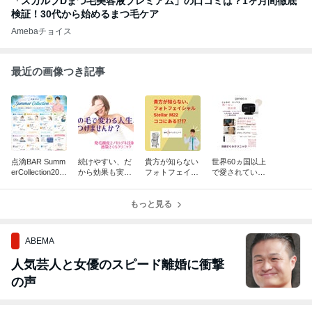
「スカルプDまつ毛美容液プレミアム」の口コミは？1ヶ月間徹底
検証！30代から始めるまつ毛ケア
Amebaチョイス
最近の画像つき記事
点滴BAR Summ
続けやすい、だ
貴方が知らない
世界60ヵ国以上
erCollection202
から効果も実感
フォトフェイシ
で愛されている
6始めました
❗️/薄毛対策の発
ャルStellar M22
美肌育GeneoX
毛ミノキシジル
ココにある⁉️⁉️
(ジェネオエッ
注射
もっと見る
クス ）が池袋に
上陸✨
ABEMA
人気芸人と女優のスピード離婚に衝撃
の声