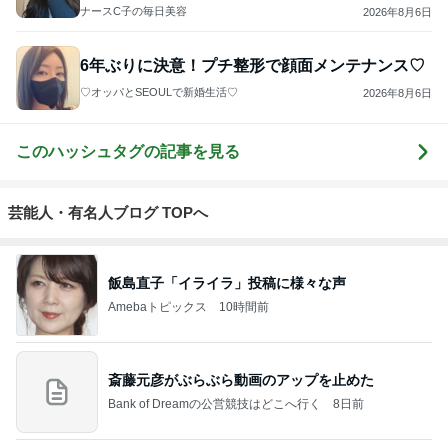
ナースC子の毎日美容
2026年8月6日
6年ぶりに決意！プチ整形で顔面メンテナンス♡
♡オッパとSEOULで新婚生活♡
2026年8月6日
このハッシュタグの記事を見る
芸能人・有名人ブログ TOPへ
飯島直子「イライラ」投稿に様々な声
Amebaトピックス
10時間前
斎藤元彦がぶらぶら動画のアップを止めた
Bank of Dreamの公営競技はどこへ行く
8日前