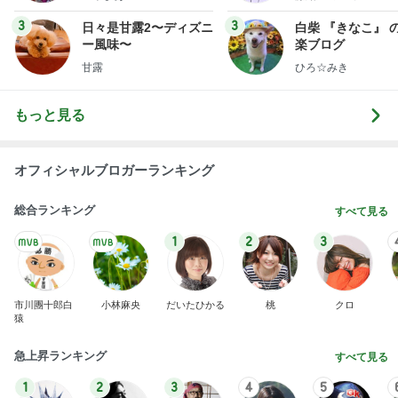
3
3
日々是甘露2〜ディズニ
白柴 『きなこ』 
ー風味〜
楽ブログ
甘露
ひろ☆みき
もっと見る
オフィシャルブロガーランキング
総合ランキング
すべて見る
1
2
3
市川團十郎白
小林麻央
だいたひかる
桃
クロ
猿
急上昇ランキング
すべて見る
1
2
3
4
5