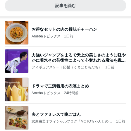
記事を読む
お得なセットの肉の旨味チャーハン
Amebaトピックス
1日前
力強いジャンプをまるで天上の美しさのように軽や
かに着氷その芸術性によって心奪われる魔法を織り
なす
フィギュアスケート応援（くまはともだち）
1日前
ドラマで主演着用の衣装まとめ
Amebaトピックス
24時間前
夫とファミレスで晩ごはん
武東由美オフィシャルブログ「MOTOちゃんとのは
1日前
っぴぃな毎日」Powered by Ameba