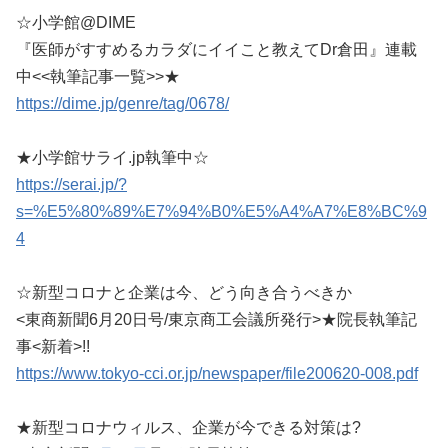
☆小学館@DIME
『医師がすすめるカラダにイイこと教えてDr倉田』連載
中<<執筆記事一覧>>★
https://dime.jp/genre/tag/0678/
★小学館サライ.jp執筆中☆
https://serai.jp/?
s=%E5%80%89%E7%94%B0%E5%A4%A7%E8%BC%9
4
☆新型コロナと企業は今、どう向き合うべきか
<東商新聞6月20日号/東京商工会議所発行>★院長執筆記
事<新着>!!
https://www.tokyo-cci.or.jp/newspaper/file200620-008.pdf
★新型コロナウィルス、企業が今できる対策は?