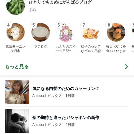
ひとりでもまめにがんばるブログ
まめ
4
5
6
7
8
東京モーニン
ラテログ
わんたのスイ
紅子のセレブ
毎日おやつを
グ日和
ーツ日記〜小
なグルメ日記
食べています
さな幸せ♡コ
ンビニスイー
ツ〜
もっと見る
気になる白髪のためのカラーリング
Amebaトピックス
1日前
孫の期待と違ったガシャポンの新作
Amebaトピックス
2日前