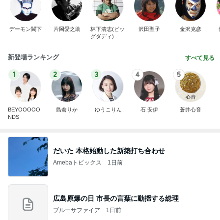
デーモン閣下
片岡愛之助
林下清志(ビッ
沢田聖子
金沢克彦
グダディ)
新登場ランキング
すべて見る
1
2
3
4
5
BEYOOOOO
島倉りか
ゆうこりん
石 安伊
蒼井心音
NDS
だいた 本格始動した新築打ち合わせ
Amebaトピックス
1日前
広島原爆の日 市長の言葉に動揺する総理
ブルーサファイア
1日前