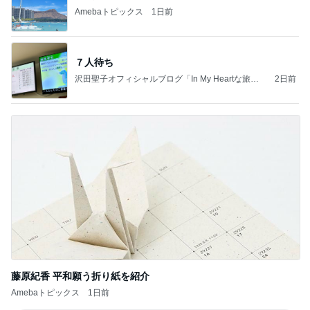
Amebaトピックス
1日前
７人待ち
沢田聖子オフィシャルブログ「In My Heartな旅日
2日前
記」by Ameba
藤原紀香 平和願う折り紙を紹介
Amebaトピックス
1日前