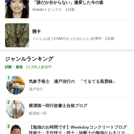
「誰だか分からない」激変した今の姿
Amebaトピックス
1日前
開卡
くいしんぼうCAMのもっとおいしい台湾!!!!
2日前
ジャンルランキング
試験・資格
11,356人参加中
1
気象予報士 瀬戸信行の 「てるてる風雲録」
瀬戸信行
2
横溝慎一郎行政書士合格ブログ
横溝慎一郎
3
【勉強のお時間です】Weekdayコンクリートブログ
技術士・主任技士・技士・診断士の勉強ならモリマサ