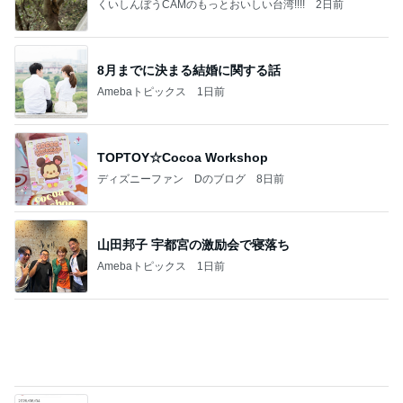
閉店すると聞きみんなで行った場所
Amebaトピックス
1日前
【ANAプレミアムクラス初体験】雷で50分遅延…
沖縄往復で分かった「余裕を買う」価値
華麗なるスタバマダム
2日前
下ごしらえがラクになる3way道具
Amebaトピックス
1日前
最近の香港で食べて感動したもの、いろいろまと
め！
香港在住えりのおいしい食べ歩きガイド
13日前