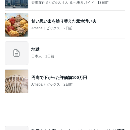
懐かしい卵の味が濃いメロンパン
Amebaトピックス
1日前
何故トランプ大統領が日本円を支援するのかと聞か
れた時の答え
nokoarikonのブログ
2日前
40代の資産運用で53万円のプラス
Amebaトピックス
2日前
話題のスイカ丸ごとアイス♡
さとみるくのロサンゼルス⇔ハワイ夢日記
7日前