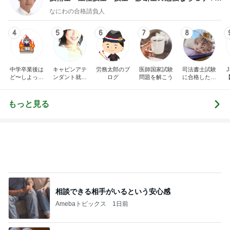
ノblog
なにわの合格請負人
4
5
6
7
8
中学卒業後は
キャビンアテ
労務太郎のブ
医師国家試験
司法書士試験
J
ど〜しよっか
ンダント就活
ログ
問題を解こう
に合格したい
な？刑事ドラ
指南 高橋くる
おばさん
マ好きママの
みオフィシャ
日常♪♪
ルブログ by
もっと見る
Ameba
相談できる相手がいるという安心感
Amebaトピックス
1日前
ジム友に頂いた酒粕で作った西京漬け
Amebaトピックス
1日前