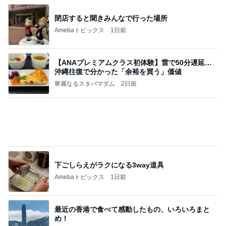
高橋直純のトラブルメーカー第1167回更新しまし
た！
高橋直純オフィシャルブログ「なおずみぶろぐ」
11日前
Powered by Ameba
病気で実感した家族との大切な時間
Amebaトピックス
1日前
アンジャ児嶋さん相葉ちゃんと食事で紹介された仲
のいい後輩にコイツとは仲よく出来ないと思った
喋り場ならぬ語り場(仮)
10日前