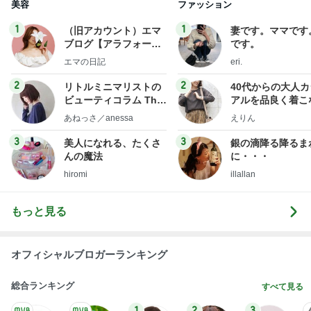
3
3
美人になれる、たくさ
銀の滴降る降るま
んの魔法
に・・・
hiromi
illallan
もっと見る
オフィシャルブロガーランキング
総合ランキング
すべて見る
1
2
3
市川團十郎白
小林麻央
だいたひかる
桃
クロ
猿
急上昇ランキング
すべて見る
1
2
3
4
5