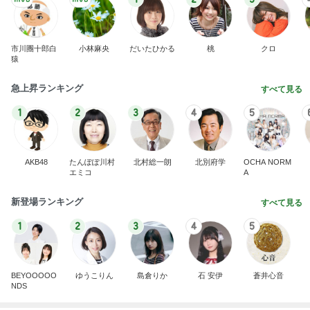
AKB48
たんぽぽ川村
北村総一朗
北別府学
OCHA NORM
エミコ
A
新登場ランキング
すべて見る
1
2
3
4
5
BEYOOOOO
ゆうこりん
島倉りか
石 安伊
蒼井心音
NDS
台湾の人気小籠包店の日本一号店
Amebaトピックス
1日前
8月2日放送のTBS「週刊さんまとマツコ」先週に引
き続き出演します♪
植草美幸オフィシャルブログ Powered by Ameba
5日前