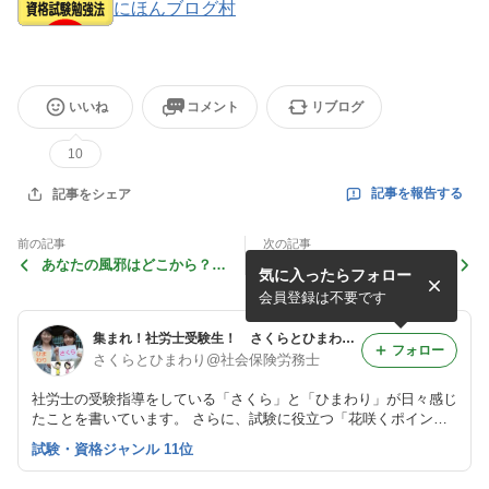
にほんブログ村
いいね
コメント
リブログ
10
記事を報告する
記事をシェア
前の記事
次の記事
あなたの風邪はどこから？私
一般常識の正しい解き方
気に入ったらフォロー
は喉から
会員登録は不要です
集まれ！社労士受験生！ さくらとひまわりのお花見日和
フォロー
さくらとひまわり@社会保険労務士
社労士の受験指導をしている「さくら」と「ひまわり」が日々感じ
たことを書いています。 さらに、試験に役立つ「花咲くポイン
ト！」をお教えしちゃいます。
試験・資格ジャンル 11位