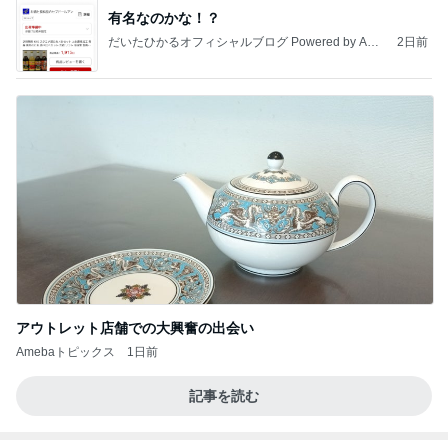
甘い思い出を塗り替えた意地汚い夫
Amebaトピックス
2日前
地獄
日本人
1日前
円高で下がった評価額100万円
Amebaトピックス
2日前
敬三さんも言いよったのよか。そうか。それは茂美
のしてはならない禁じ手だったな。陣内が言いよる
のよ
nanasantojiroのブログ
2日前