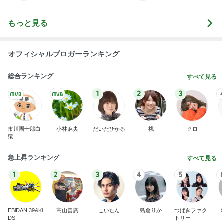
EBiDAN 39&Ki
高山善廣
こいたん
島倉りか
つばきファク
DS
トリー
新登場ランキング
すべて見る
1
2
3
4
5
BEYOOOOO
島倉りか
ゆうこりん
石 安伊
蒼井心音
NDS