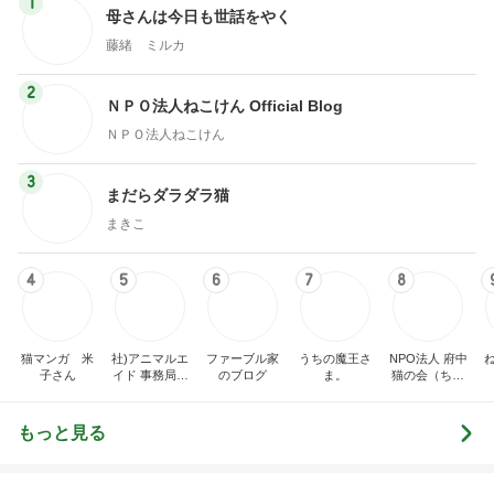
まきこ
4
5
6
7
8
猫マンガ 米
社)アニマルエ
ファーブル家
うちの魔王さ
NPO法人 府中
子さん
イド 事務局＆
のブログ
ま。
猫の会（ちゅ
みんなの日記
ー猫）
もっと見る