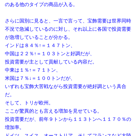
のある他のタイプの商品が入る。
さらに国別に見ると、一言で言って、宝飾需要は世界同時
不況で急減しているのに対し、それ以上に各国で投資需要
が急増していることが分かる。
インドは８４％↑＝１４７トン、
中国は２２％↑＝１０３トンと好調だが、
投資需要が主として貢献している内容だ。
中東は１％↑＝７１トン、
米国は７％↓＝１００トンだが、
いずれも宝飾大苦戦ながら投資需要が絶好調という具合
だ。
そして、トリが欧州。
ここが驚異的とも言える増加を見せている。
投資需要だが、前年９トンから１１３トンへ１１７０％の
増加率。
ドイツ、スイス、オーストリア、そしてフランスなど大陸