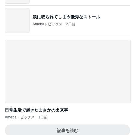
日常生活で起きたまさかの出来事
Amebaトピックス
1日前
記事を読む
トップブロガーランキング
子育て
美容
1
1
kosodatefulな毎日 ～
（旧アカウント）
オギャ子の暴走～
ブログ【アラフォ
社売却セカンドラ
オギャ子
エマの日記
フ】
2
2
日曜日は９時まで寝た
リトルミニマリス
い。
ビューティコラム 
little minimalist'
あべかわ
あねっさ／anessa
uty colum
3
3
四十路シンパパの家族
美人になれる、た