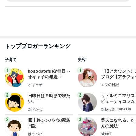
日記
んの魔法
はやパパ
hiromi
もっと見る
オフィシャルブロガーランキング
総合ランキング
すべて見る
1
2
3
市川團十郎白
小林麻央
だいたひかる
桃
クロ
猿
急上昇ランキング
すべて見る
1
2
3
4
5