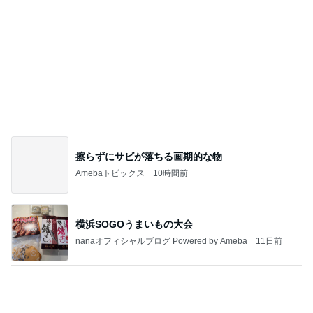
副作用を抑える薬のエグい副作用
Amebaトピックス
13時間前
2026/07/28(K) 4本
何でかな？何でだろ？
11日前
熊田 早起きな子供達の朝ごはん
Amebaトピックス
1日前
悲しすぎて立ち直れない。
クロオフィシャルブログPowered by Ameba
1日前
エアコンを止めて過ごす清々しい午後
Amebaトピックス
2日前