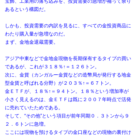
宝飾、工業用の落ち込みを、投資需要の急増が補って余り
あるという構図だ。
しかも、投資需要の内訳を見るに、すべての金投資商品に
わたり購入量が急増なのだ。
まず、金地金退蔵需要。
アジア中東などで金地金現物を長期保有するタイプの買い
であるが、これが３１８％↑＝１２６トン。
次に、金貨（カンガルー金貨などの造幣局が発行する地金
型金貨と呼ばれる分野）が２０３％↑＝６７トン。
金ＥＴＦが、１８％↑＝９４トン。１８％という増加率が
小さく見えるのは、金ＥＴＦは既に２００７年時点で活発
に売れていたためである。
そして、“その他”という項目が前年同期０．３トンから９
２．６トンに急増。
ここには現物を預けるタイプの金口座などの現物の裏付け