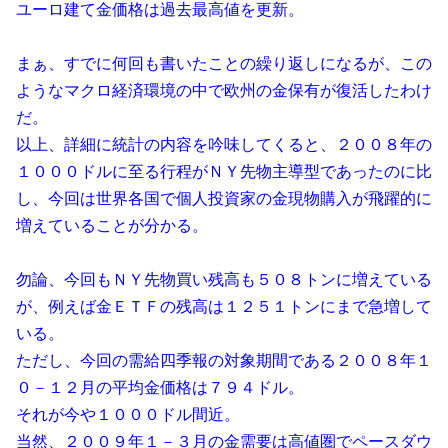
ユーロ建て金価格は過去最高値を更新。
まぁ、すでに何回も書いたことの繰り返しになるが、この
ようなマクロ経済環境の中で欧州の金保有が復活したわけ
だ。
以上、詳細に統計の内容を吟味してくると、２００８年の
１０００ドルに至る行程がＮＹ先物主導型であったのに比
し、今回は世界各国で個人投資家の金現物購入が飛躍的に
増えていることが分かる。
勿論、今回もＮＹ先物買い残高も５０８トンに増えている
が、例えば金ＥＴＦの残高は１２５１トンにまで急増して
いる。
ただし、今回の需給四季報の対象期間である２００８年１
０－１２月の平均金価格は７９４ドル。
それが今や１０００ドル間近。
当然、２００９年１－３月の金需要は高値圏でペースダウ