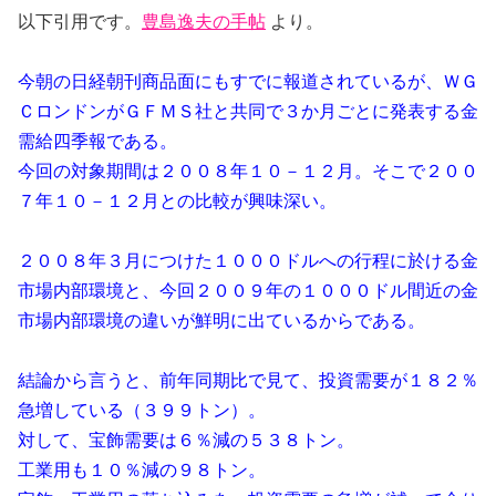
以下引用です。
豊島逸夫の手帖
より。
今朝の日経朝刊商品面にもすでに報道されているが、ＷＧ
ＣロンドンがＧＦＭＳ社と共同で３か月ごとに発表する金
需給四季報である。
今回の対象期間は２００８年１０－１２月。そこで２００
７年１０－１２月との比較が興味深い。
２００８年３月につけた１０００ドルへの行程に於ける金
市場内部環境と、今回２００９年の１０００ドル間近の金
市場内部環境の違いが鮮明に出ているからである。
結論から言うと、前年同期比で見て、投資需要が１８２％
急増している（３９９トン）。
対して、宝飾需要は６％減の５３８トン。
工業用も１０％減の９８トン。