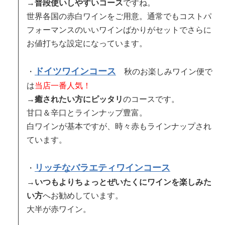
→
普段使いしやすいコース
ですね。
世界各国の赤白ワインをご用意。通常でもコストパ
フォーマンスのいいワインばかりがセットでさらに
お値打ちな設定になっています。
ドイツワインコース
・
秋のお楽しみワイン便で
は
当店一番人気！
→
癒されたい方にピッタリ
のコースです。
甘口＆辛口とラインナップ豊富。
白ワインが基本ですが、時々赤もラインナップされ
ています。
リッチなバラエティワインコース
・
→
いつもよりちょっとぜいたくにワインを楽しみた
い方
へお勧めしています。
大半が赤ワイン。