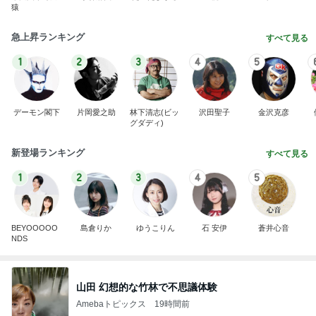
猿
急上昇ランキング
すべて見る
1
2
3
4
5
デーモン閣下
片岡愛之助
林下清志(ビッ
沢田聖子
金沢克彦
グダディ)
新登場ランキング
すべて見る
1
2
3
4
5
BEYOOOOO
島倉りか
ゆうこりん
石 安伊
蒼井心音
NDS
山田 幻想的な竹林で不思議体験
Amebaトピックス
19時間前