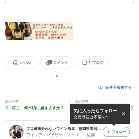
いいね
コメント
リブログ
4
記事を報告する
前の記事
次の記事
毎月、何日頃に届きますか？
天気のいい日のランチタイム
気に入ったらフォロー
は、パスタと・・・・
会員登録は不要です
プロ厳選外れないワイン酒屋 福岡県春日市千歳町
フォロー
ワインアドバイザー・ソムリエ：佐藤