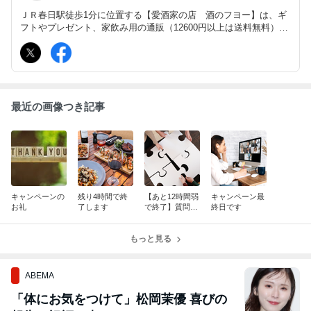
ＪＲ春日駅徒歩1分に位置する【愛酒家の店 酒のフヨー】は、ギ
フトやプレゼント、家飲み用の通販（12600円以上は送料無料）に
も対応しております。
最近の画像つき記事
キャンペーンの
残り4時間で終
【あと12時間弱
キャンペーン最
お礼
了します
で終了】質問に
終日です
対して回答しま
す。
もっと見る
ABEMA
「体にお気をつけて」松岡茉優 喜びの