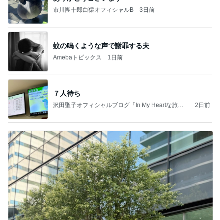
市川團十郎白猿オフィシャルB
3日前
蚊の鳴くような声で謝罪する夫
Amebaトピックス
1日前
７人待ち
沢田聖子オフィシャルブログ「In My Heartな旅日
2日前
記」by Ameba