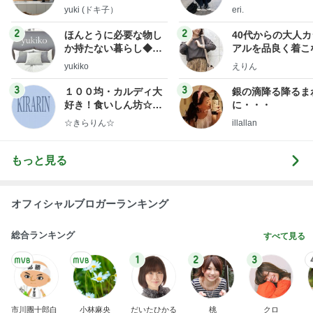
yuki (ドキ子）
eri.
2
2
ほんとうに必要な物し
40代からの大人
か持たない暮らし◆Ke
アルを品良く着こ
ep Life Simple◆〜イ
ファッションブロ
yukiko
えりん
ンテリアのきろく〜
3
3
１００均・カルディ大
銀の滴降る降るま
好き！食いしん坊☆き
に・・・
らりん☆のブログ
☆きらりん☆
illallan
もっと見る
オフィシャルブロガーランキング
総合ランキング
すべて見る
1
2
3
市川團十郎白
小林麻央
だいたひかる
桃
クロ