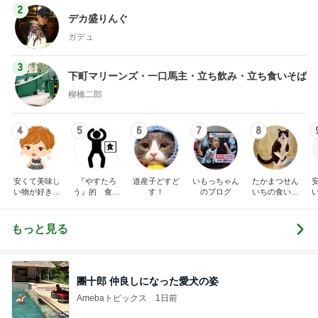
2
デカ盛りんぐ
ガデュ
3
下町マリーンズ・一口馬主・立ち飲み・立ち食いそば
柳橋二郎
4
5
6
7
8
安くて美味し
『やすたろ
道産子どすど
いもっちゃん
たかまつせん
い物が好き☆
う』的 食の
す！
のブログ
いちの食い散
彡
備忘録
らかし日記
もっと見る
團十郎 仲良しになった愛犬の姿
Amebaトピックス
1日前