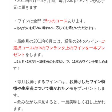
・2011年4月～5ヶ月間、毎月2本ずつワインがお手
元に届きます
・ワインは全部で
5つのコース
あります。
→
あなたのお好みの味わいに応じてお選びいただけます。
・最終月の2011年8月には、通常の2本のワイン+
ご
選択コースの中のワンランク上のワインを一本プレ
ゼント
をします。
→5カ月×2本/月＝10本分のお支払いで、11本のワインを楽しめま
す！
・毎月お届けするワインには、
お届けしたワイン特
徴や生産者について書かれたメモ
をプレゼントしま
す。
→飲みながら拝見すると、一層美味しく召し上がれ
ます。