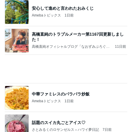
相続税を、払えないで、売りに出されて不動産は、
外国のお金持ちに買われているそうです。やばいで
すよ
ht9299yzf祈りのブログ
5日前
自分だけのボトルアクアリウム作り
Amebaトピックス
15時間前
ポッキー以来の・・・初ビーナス♪
ＳＲ♡ＬＯＶＥＲの・・・キックでＧＯ♪
11日前
子育て世代にとって現実的な選択肢
Amebaトピックス
22時間前