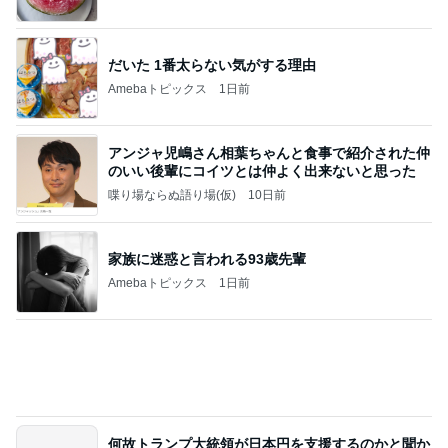
待ってる！
武東由美オフィシャルブログ「MOTOちゃんとの
4時間前
はっぴぃな毎日」Powered by Ameba
息子が毎回注文するびくドンの〆
Amebaトピックス
11時間前