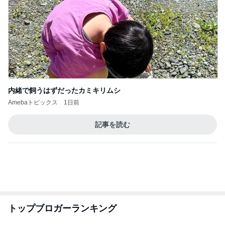
内緒で飼うはずだったカミキリムシ
Amebaトピックス
1日前
記事を読む
トップブロガーランキング
インテリア&DIY
ファッション
1
1
おうちと暮らしのレシ
妻です。ママです
ピ 〜HOME&LIFE〜
です。
yuki (ドキ子）
eri.
2
2
ほんとうに必要な物し
40代からの大人
か持たない暮らし◆Ke
アルを品良く着こ
ep Life Simple◆〜イ
ファッションブロ
yukiko
えりん
ンテリアのきろく〜