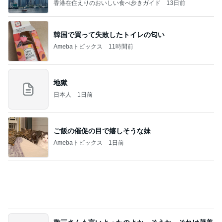
高橋直純オフィシャルブログ「なおずみぶろぐ」
11日前
Powered by Ameba
中華ファミレスのパラパラ炒飯
Amebaトピックス
1日前
話題のスイカ丸ごとアイス♡
さとみるくのロサンゼルス⇔ハワイ夢日記
7日前
だいた 1番太らない気がする理由
Amebaトピックス
1日前
アンジャ児嶋さん相葉ちゃんと食事で紹介された仲
のいい後輩にコイツとは仲よく出来ないと思った
喋り場ならぬ語り場(仮)
10日前