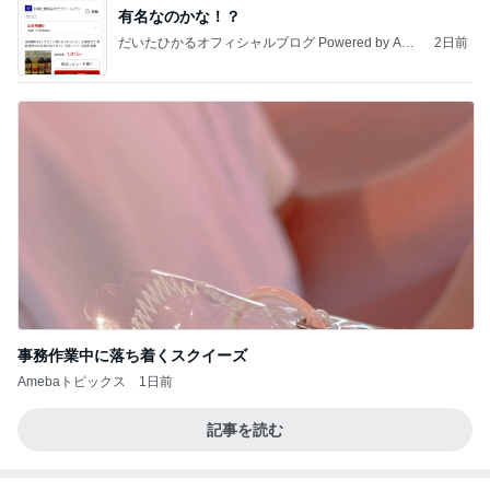
記事を読む
オッサンの域でも赤ちゃんみたいな猫
Amebaトピックス
2日前
【ANAプレミアムクラス初体験】雷で50分遅延…
沖縄往復で分かった「余裕を買う」価値
華麗なるスタバマダム
2日前
円高で下がった評価額100万円
Amebaトピックス
2日前
最近の香港で食べて感動したもの、いろいろまと
め！
香港在住えりのおいしい食べ歩きガイド
13日前