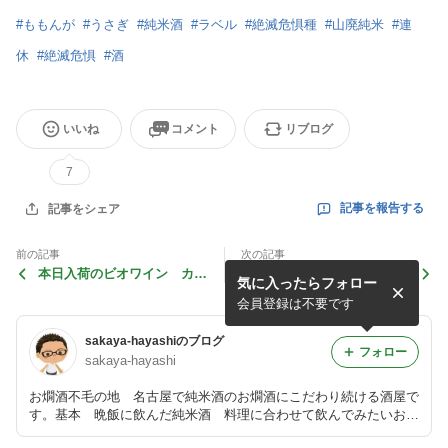
#
ももんが
#
うさぎ
#
純米酒
#
ラベル
#
絶滅危惧種
#
山廃純米
#
連
休
#
絶滅危惧
#
酒
いいね
コメント
リブログ
7
記事を報告する
記事をシェア
前の記事
次の記事
本日入荷のビオワイン カー
昨日入荷 十旭日
気に入ったらフォロー
ヴエステザルグ
会員登録は不要です
sakaya-hayashiのブログ
フォロー
sakaya-hayashi
お燗酒不毛の地 名古屋で純米酒のお燗酒にこだわり続ける酒屋で
す。基本 晩飯に飲んだ純米酒 料理に合わせて飲んでみたいお酒
をメニューとともにアップします。 酒は純米 燗なら尚良し