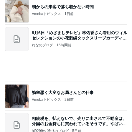
価値観の違いによる「失敗」に対して感情的に反省
しない 私だけの宗教仮称略称偶然と暗合教教義候
補
ムカシオナガザルのwesternblack brain stool2024
4日前
年（令和6）11月25日以来減酒断煙再開ムカシオナ
ガザル
私を苦しめたデイサービス嫌う義父
Amebaトピックス
2日前
【お知らせ】9/21〜9/23北海道3days
パク・ジュニョン オフィシャルブログ 「日本の
2日前
心」 powered by Ameba
20年ぶりのボリューミーなパスタ
Amebaトピックス
1日前