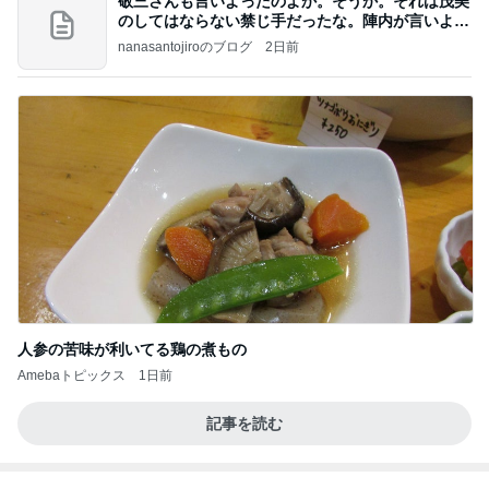
家族に迷惑と言われる93歳先輩
Amebaトピックス
1日前
何故トランプ大統領が日本円を支援するのかと聞か
れた時の答え
nokoarikonのブログ
2日前
妻が選ぶ一番落ち着いて見える服
Amebaトピックス
1日前