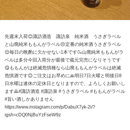
先週末入荷😊諏訪酒造 諏訪泉 純米酒 うさぎラベル
と山廃純米ももんがラベル😒定番の純米酒うさぎラベル
😌毎日の晩酌に欠かせない1本です🍶山廃純米ももんがラ
ベルは多分今回入荷分が最後で蔵元完売になりそうです
😋ももんがは絶滅危惧種なら山廃ももんがラベルは絶滅
危惧酒です😊ご注文はお早めに🙏明日7日火曜と明後日8
日水曜は連休の定休日となりますので、よろしくお願いし
ます🙇#諏訪酒造 #諏訪泉 #うさぎラベル #ももんがラベル
#旨い酒しかありません
https://www.instagram.com/p/DabuX7yk-2i/?
igsh=cDQ0NjBuYzFseW9z