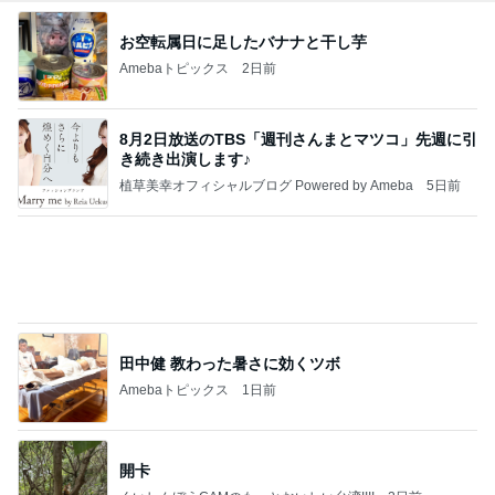
田中健 教わった暑さに効くツボ
Amebaトピックス
1日前
開卡
くいしんぼうCAMのもっとおいしい台湾!!!!
2日前
だいた 冷凍庫がスッカスカな理由
Amebaトピックス
1日前
TOPTOY☆Cocoa Workshop
ディズニーファン Dのブログ
8日前
だいたの夫 息子に拒まれ少し安心