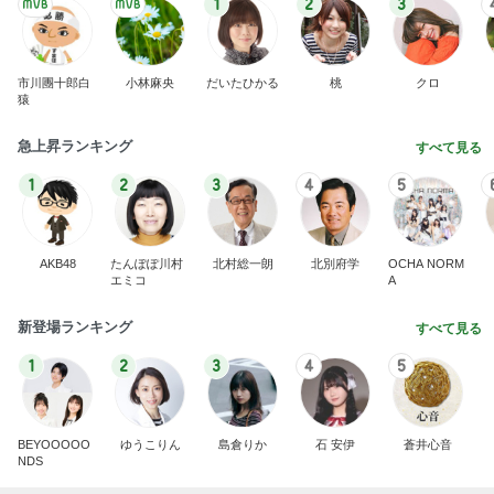
AKB48
たんぽぽ川村
北村総一朗
北別府学
OCHA NORM
エミコ
A
新登場ランキング
すべて見る
1
2
3
4
5
BEYOOOOO
ゆうこりん
島倉りか
石 安伊
蒼井心音
NDS
お空転属日に足したバナナと干し芋
Amebaトピックス
2日前
8月2日放送のTBS「週刊さんまとマツコ」先週に引
き続き出演します♪
植草美幸オフィシャルブログ Powered by Ameba
5日前