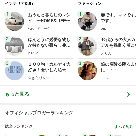
3
3
１００均・カルディ大
銀の滴降る降るま
好き！食いしん坊☆き
に・・・
らりん☆のブログ
☆きらりん☆
illallan
もっと見る
オフィシャルブロガーランキング
総合ランキング
すべて見る
1
2
3
市川團十郎白
小林麻央
だいたひかる
桃
クロ
猿
急上昇ランキング
すべて見る
1
2
3
4
5