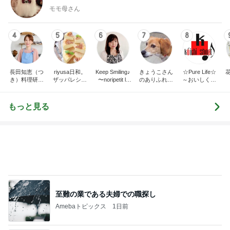
モモ母さん
4
5
6
7
8
長田知恵（つ
riyusa日和。
Keep Smiling♪
きょうこさん
☆Pure Life☆
き）料理研究
ザッパレシピ
〜noripetit lif
のありふれた
～おいしく、
家「ご飯と可
で褒められお
e〜 おうちご
日常とばーば
楽しく、健康
愛いおやつ、
やつと時々お
はんと日々の
の食堂本日の
に。～
キッチンアイ
かず
事。
メニュー
もっと見る
テム」
至難の業である夫婦での職探し
Amebaトピックス
1日前
若乃花 娘と中華街でリベンジ
Amebaトピックス
1日前