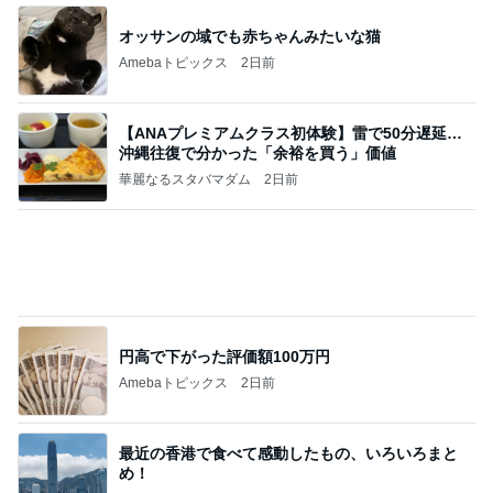
人参の苦味が利いてる鶏の煮もの
Amebaトピックス
1日前
記事を読む
安心して進めと言われたおみくじ
Amebaトピックス
1日前
高橋直純のトラブルメーカー第1167回更新しまし
た！