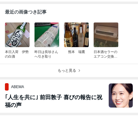
最近の画像つき記事
本日入荷 伊勢
昨日は長珍さん
熊本 瑞鷹
日本酒セラーの
の白酒
へ引き取り
エアコン交換完
了
もっと見る
ABEMA
｢人生を共に｣ 前田敦子 喜びの報告に祝
福の声