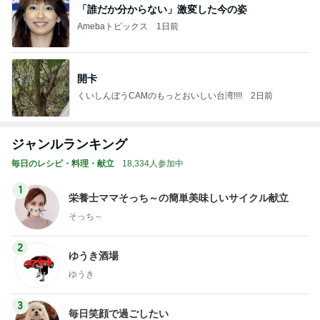
「誰だか分からない」激変した今の姿
Amebaトピックス
1日前
開卡
くいしんぼうCAMのもっとおいしい台湾!!!!
2日前
ジャンルランキング
毎日のレシピ・料理・献立
18,334人参加中
1
栄養士ママそっち～の簡単美味しいサイクル献立
そっち～
2
ゆうき酒場
ゆうき
3
毎日笑顔で過ごしたい