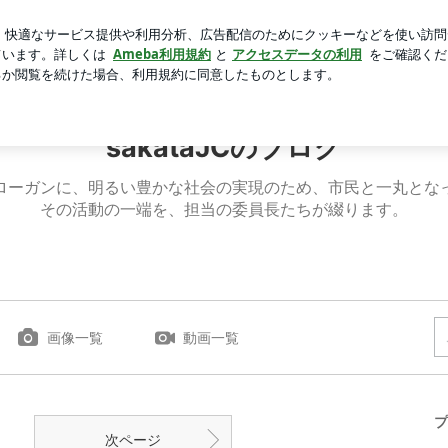
かったとの話
芸能人ブログ
人気ブログ
新規登録
ロ
sakataJCのブログ
ローガンに、明るい豊かな社会の実現のため、市民と一丸とな
その活動の一端を、担当の委員長たちが綴ります。
画像一覧
動画一覧
プ
次ページ