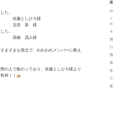
最
Ｍ
ました。
ひろ様
７
み
泉 様
ました。
６
茂人様
酒
5
どさまざまな視点で、われわれメンバーに教え
酒
第
大勢の人で賑わっており、佐藤としひろ様より
未
に乾杯！！
小
復