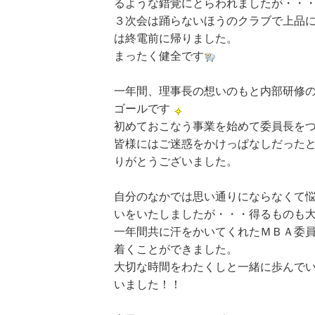
るような錯覚にとらわれましたが・・
３次会は踊らないほうのクラブで上品
は終電前に帰りました。
まったく健全です
一年間、理事長の想いのもと内部研修
ゴールです
初めておこなう事業を始めて委員長を
皆様にはご迷惑をかけっぱなしだった
りがとうございました。
自分のなかでは思い通りにならなくて
いをいたしましたが・・・得るものも
一年間共に汗をかいてくれたＭＢＡ委
着くことができました。
大切な時間をわたくしと一緒に歩んで
いました！！