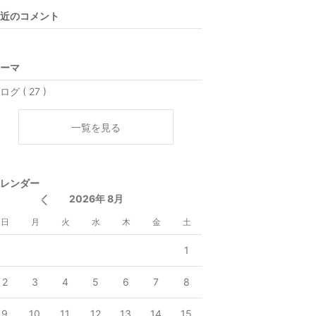
近のコメント
ーマ
ログ ( 27 )
一覧を見る
レンダー
2026年 8月
日
月
火
水
木
金
土
1
2
3
4
5
6
7
8
9
10
11
12
13
14
15