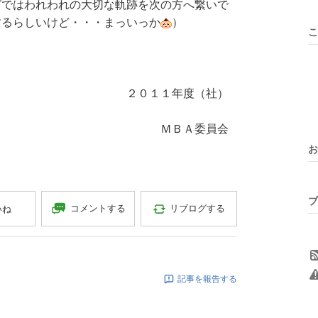
グではわれわれの大切な軌跡を次の方へ繋いで
するらしいけど・・・まっいっか
）
こ
年度（社）
Ａ委員会
お
ブ
コメントする
リブログする
いね
記事を報告する