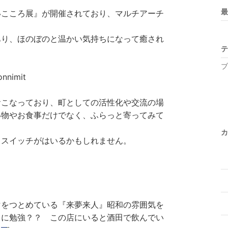
最
いこころ展』が開催されており、マルチアーチ
あり、ほのぼのと温かい気持ちになって癒され
テ
ブ
onnimit
おこなっており、町としての活性化や交流の場
い物やお食事だけでなく、ふらっと寄ってみて
カ
らスイッチがはいるかもしれません。
マをつとめている『来夢来人』昭和の雰囲気を
らに勉強？？ この店にいると酒田で飲んでい