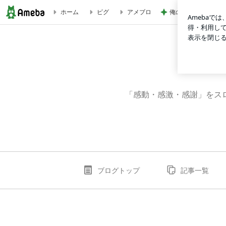
俺のせいで彼女が辛
ホーム
ピグ
アメブロ
sakataJCのブログ
「感動・感激・感謝」をス
ブログトップ
記事一覧