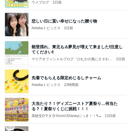
ウメブログ
2日前
悲しい日に貰い幸せになった贈り物
Amebaトピックス
2日前
能登揺れ、東北も⚠️夢見が増えて来ました❗️注意し
てください❗️
マリアオフィシャルブログ「ひむかの風にさそわれ
2日前
て」Powered by Ameba
先着でもらえる限定めじるしチャーム
Amebaトピックス
22時間前
大当たり？！ディズニーストア夏祭り…何当た
る？！夏祭りくじに挑戦！！！
高校生Dヲタ Ꭰ-ᎮꭵꭹꭴのDisneyにっき！！✎ܚ
13日前