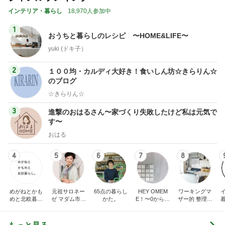
インテリア・暮らし
18,970人参加中
1
おうちと暮らしのレシピ 〜HOME&LIFE〜
yuki (ドキ子）
2
１００均・カルディ大好き！食いしん坊☆きらりん☆
のブログ
☆きらりん☆
3
進撃のおはるさん〜家づくり失敗したけど私は元気で
す〜
おはる
4
5
6
7
8
めがねとかも
元祖サロネー
65点の暮らし
HEY OMEM
ワーキングマ
めと北欧暮ら
ゼ マダム市川
かた。
E！〜0からの
ザー的 整理収
し
のほのぼのブ
家づくり〜
納 ＆ 北欧イン
ログ
テリア