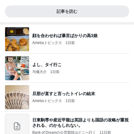
記事を読む
顔を合わせれば暴言ばかりの高3娘
Amebaトピックス
1日前
よし、タイ行こ
与儀大介
1日前
旦那が直すと言ったトイレの結末
Amebaトピックス
1日前
日東駒専や産近甲龍は英語よりも国語の攻略が重視
される、のかもしれない。
Bank of Dreamの公営競技はどこへ行く
11日前