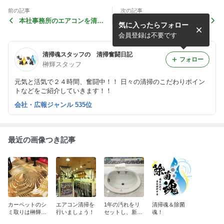
前の記事
次の記事
本社事務所のエアコンを清掃
エアコンの効き、大丈夫です
気に入ったらフォロー
しました！
か！
会員登録は不要です
清掃魂スタッフの 清掃奮闘日記
フォロー
榊輝スタッフ
元気と活気で２４時間、奮闘中！！ 日々の清掃のこだわりポイン
トなどをご紹介していきます！！
会社・広報ジャンル 535位
最近の画像つき記事
カーペットのシ
エアコン清掃を
1年の汚れをリ
清掃魂＆除菌
ミ取りは榊輝社
行いましょう！
セットし、新た
魂！
にお任せくださ
な気持ちで新年