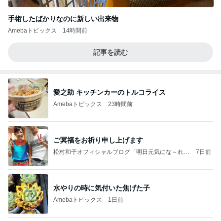
手術したばかりなのに新しい出来物
Amebaトピックス
14時間前
記事を読む
愛之助 キッチンカーのトルコライス
Amebaトピックス
23時間前
ご冥福をお祈り申し上げます
松村和子オフィシャルブログ「明日元気にな～れ」
7日前
Powered by Ameba
水やりの時に気付いた焦げた子
Amebaトピックス
1日前