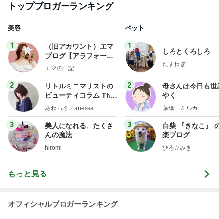
トップブロガーランキング
美容
ペット
1
1
（旧アカウント）エマ
しろとくろしろ
ブログ【アラフォー会
たまねぎ
社売却セカンドライ
エマの日記
フ】
2
2
リトルミニマリストの
母さんは今日も世
ビューティコラム The
やく
little minimalist's bea
あねっさ／anessa
藤緒 ミルカ
uty colum
3
3
美人になれる、たくさ
白柴 『きなこ』 
んの魔法
楽ブログ
hiromi
ひろ☆みき
もっと見る
オフィシャルブロガーランキング