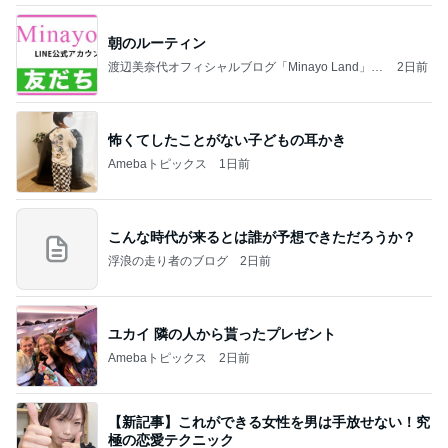
朝のルーティン
渡辺美奈代オフィシャルブログ「Minayo Land」P
2日前
owered by Ameba
怖くてしたことがない子どもの耳かき
Amebaトピックス
1日前
こんな時代が来るとは誰が予想できただろうか？
浮浪の走り者のブログ
2日前
ユカイ 隣の人から貰ったプレゼント
Amebaトピックス
2日前
【新記事】これができる女性を男は手放せない！究
極の恋愛テクニック