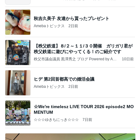
秋吉久美子 友達から貰ったプレゼント
Amebaトピックス
2日前
【秩父鉄道】８/２～１１/３０開催 ガリガリ君が
秩父鉄道に遊びにやってくる！のご紹介です
秩父市議会議員 黒澤秀之 ブログ Powered by Ame
10日前
ba
ヒデ 第2回首都高での婚活会議
Amebaトピックス
2日前
☆We're timelesz LIVE TOUR 2026 episode2 MO
MENTUM
☆☆☆ゆきちにっき☆☆☆
7日前