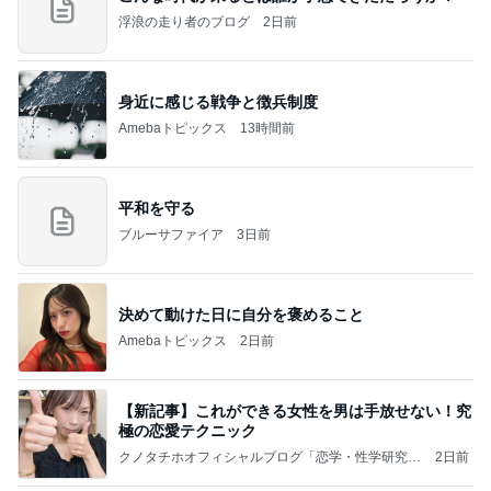
浮浪の走り者のブログ
2日前
身近に感じる戦争と徴兵制度
Amebaトピックス
13時間前
平和を守る
ブルーサファイア
3日前
決めて動けた日に自分を褒めること
Amebaトピックス
2日前
【新記事】これができる女性を男は手放せない！究
極の恋愛テクニック
クノタチホオフィシャルブログ「恋学・性学研究
2日前
室」Powered by Ameba