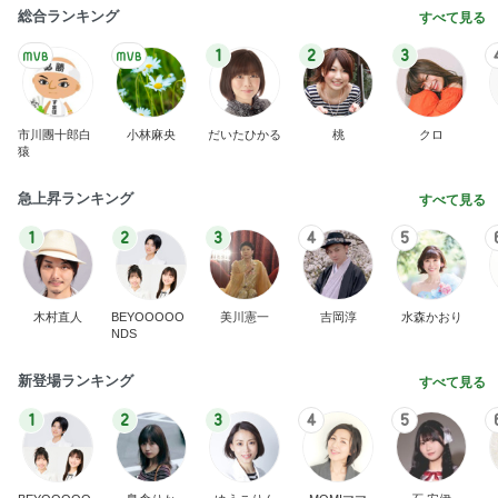
総合ランキング
すべて見る
1
2
3
市川團十郎白
小林麻央
だいたひかる
桃
クロ
猿
急上昇ランキング
すべて見る
1
2
3
4
5
木村直人
BEYOOOOO
美川憲一
吉岡淳
水森かおり
NDS
新登場ランキング
すべて見る
1
2
3
4
5