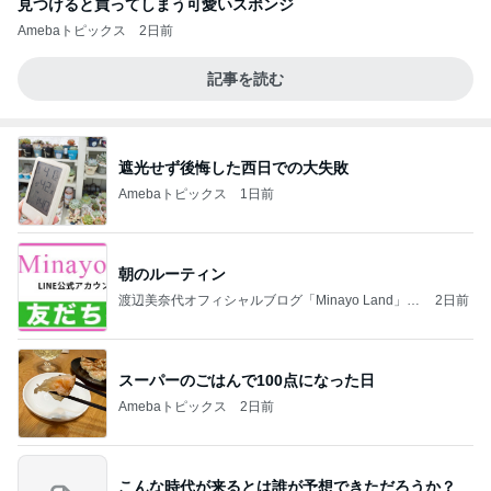
見つけると買ってしまう可愛いスポンジ
Amebaトピックス
2日前
記事を読む
遮光せず後悔した西日での大失敗
Amebaトピックス
1日前
朝のルーティン
渡辺美奈代オフィシャルブログ「Minayo Land」P
2日前
owered by Ameba
スーパーのごはんで100点になった日
Amebaトピックス
2日前
こんな時代が来るとは誰が予想できただろうか？