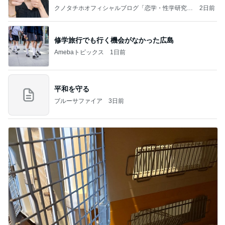
クノタチホオフィシャルブログ「恋学・性学研究
2日前
室」Powered by Ameba
修学旅行でも行く機会がなかった広島
Amebaトピックス
1日前
平和を守る
ブルーサファイア
3日前