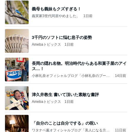
義母も義妹もクズすぎる！
義実家3世代同居やめました。
1日前
3千円のソフトに悩む息子の姿勢
Amebaトピックス
1日前
長岡の隠れ名物。明治時代からある和菓子屋のアイ
ス…！
小林礼奈オフィシャルブログ「小林礼奈のブーブ
14日前
ーブログ」Powered by Ameba
津久井教生 書いて頂いた素敵な書評
Amebaトピックス
1日前
「自分のことは自分でする」の呪い
ワタナベ薫オフィシャルブログ「美人になる方
11日前