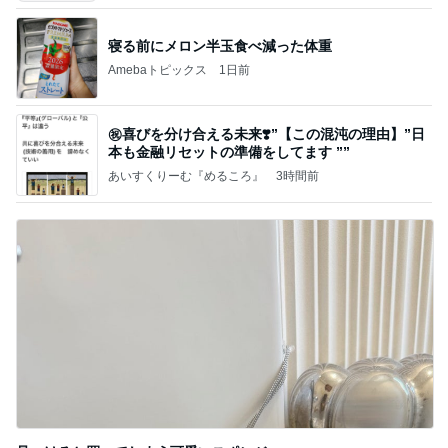
寝る前にメロン半玉食べ減った体重
Amebaトピックス
1日前
㊗️喜びを分け合える未来❣️”【この混沌の理由】”⽇
本も⾦融リセットの準備をしてます ””
あいすくりーむ『めるころ』
3時間前