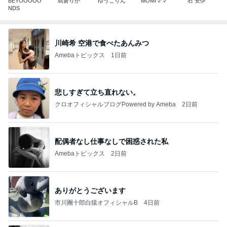
BEYOOOOO
島倉りか
ゆうこりん
MOMIママ
石 安伊
NDS
川崎希 空港で食べたあんみつ
Amebaトピックス
1日前
悲しすぎて立ち直れない。
クロオフィシャルブログPowered by Ameba
2日前
配偶者なし仕事なしで困惑された私
Amebaトピックス
2日前
ありがとうございます
市川團十郎白猿オフィシャルB
4日前