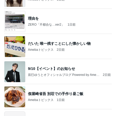
理由を
ZERO「不都合な…ver2」
1日前
だいた 唯一残すことにした懐かしい物
Amebaトピックス
2日前
9/10【イベント】のお知らせ
辰巳ゆうとオフィシャルブログ Powered by Ameb
2日前
a
假屋崎省吾 別荘での手作り昼ご飯
Amebaトピックス
1日前