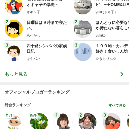
オギャ子の暴走～
ピ 〜HOME&LI
オギャ子
yuki (ドキ子）
2
2
日曜日は９時まで寝た
ほんとうに必要な
い。
か持たない暮らし
ep Life Simple
あべかわ
yukiko
ンテリアのきろく
3
3
四十路シンパパの家族
１００均・カルデ
日記
好き！食いしん坊
らりん☆のブログ
はやパパ
☆きらりん☆
もっと見る
オフィシャルブロガーランキング
総合ランキング
すべて見る
1
2
3