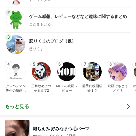
2
ゲーム感想、レビューなどなど趣味に関するまとめ
こだまもとる
3
怒りくまのブログ（仮）
怒りくま
4
5
6
7
8
アンパンマン
三角絞めでつ
MOJIの映画レ
勝手に映画紹
映画でもどう
先生の映画講
かまえて2
ビュー
介！？
どす？
座
もっと見る
堀ちえみ 好みなまつ毛パーマ
Amebaトピックス
2日前