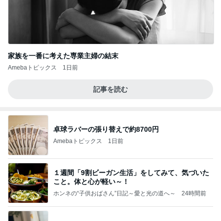
家族を一番に考えた専業主婦の結末
Amebaトピックス
1日前
記事を読む
卓球ラバーの張り替えで約8700円
Amebaトピックス
1日前
１週間「9割ビーガン生活」をしてみて、気づいた
こと。体と心が軽い～！
ホンネの“子供おばさん”日記～愛と光の道へ～
24時間前