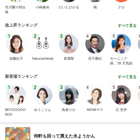
市川團十郎白
小林麻央
だいたひかる
桃
クロ
猿
急上昇ランキング
すべて見る
1
2
3
4
5
加藤紀子
Sakurashimeji
真飛聖
尼子勝紀
モーニング
娘。'26 天気組
新登場ランキング
すべて見る
1
2
3
4
5
BEYOOOOO
ゆうこりん
島倉りか
MOMIママ
石 安伊
NDS
何軒も回って買えた水ようかん