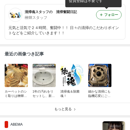
会員登録は不要です
清掃魂スタッフの 清掃奮闘日記
フォロー
榊輝スタッフ
元気と活気で２４時間、奮闘中！！ 日々の清掃のこだわりポイン
トなどをご紹介していきます！！
最近の画像つき記事
カーペットのシ
1年の汚れをリ
清掃魂＆除菌
細かな清掃にも
ミ取りは榊輝社
セットし、新た
魂！
臨機応変にご対
にお任せくださ
な気持ちで新年
応いたします。
い！
を迎えません
か！
もっと見る
ABEMA