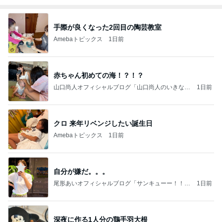
手際が良くなった2回目の陶芸教室
Amebaトピックス
1日前
赤ちゃん初めての海！？！？
山口尚人オフィシャルブログ「山口尚人のいきなり
1日前
パパになったけど美容師も続けてます。」Powered
by Ameba
クロ 来年リベンジしたい誕生日
Amebaトピックス
1日前
自分が嫌だ。。。
尾形あいオフィシャルブログ「サンキューー！！尾
1日前
形家です！by嫁」Powered by Ameba
深夜に作る1人分の鶏手羽大根