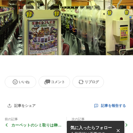
いいね
コメント
リブログ
記事を報告する
記事をシェア
前の記事
次の記事
カーペットのシミ取りは榊輝
1年の汚れをリセットし、新
気に入ったらフォロー
社にお任せください！
たな気持ちで新年を迎えませ
んか！