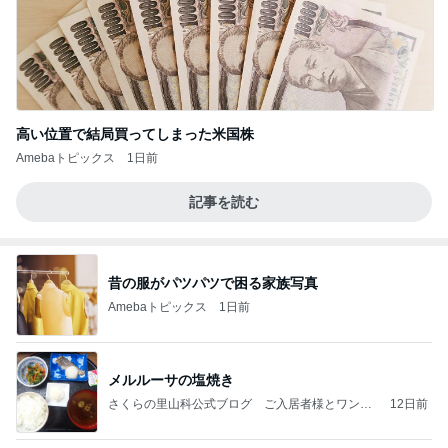
記事を読む
昔の服がパツパツで困る家族写真
Amebaトピックス
1日前
メルルーサの塩焼き
さくらの里山科公式ブログ ご入居者様とワンち
12日前
ゃん、猫ちゃん
ここまで生きてきたことがすごいこと
Amebaトピックス
1日前
みんなのモンスター
モンスターアクアリウム＆レプタイルズ 買取販
12日前
売情報