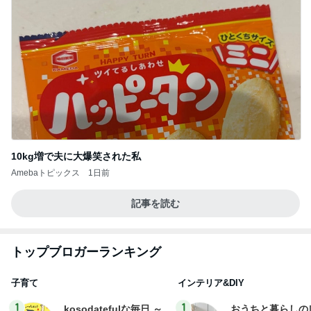
10kg増で夫に大爆笑された私
Amebaトピックス
1日前
記事を読む
トップブロガーランキング
子育て
インテリア&DIY
1
1
kosodatefulな毎日 ～
おうちと暮らしの