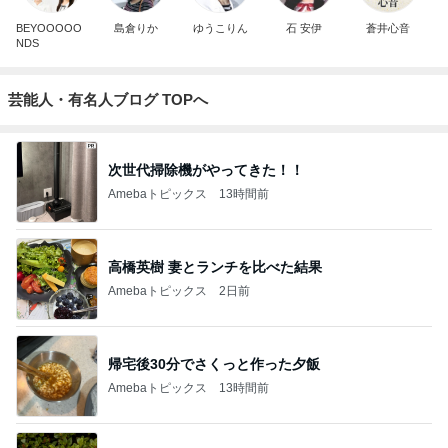
BEYOOOOO
島倉りか
ゆうこりん
石 安伊
蒼井心音
NDS
芸能人・有名人ブログ TOPへ
次世代掃除機がやってきた！！
Amebaトピックス
13時間前
高橋英樹 妻とランチを比べた結果
Amebaトピックス
2日前
帰宅後30分でさくっと作った夕飯
Amebaトピックス
13時間前