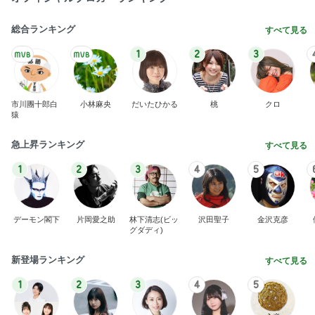
総合ランキング
すべて見る
1
2
3
市川團十郎白
小林麻央
だいたひかる
桃
クロ
猿
急上昇ランキング
すべて見る
1
2
3
4
5
デーモン閣下
片岡愛之助
林下清志(ビッ
沢田聖子
金沢克彦
グダディ)
新登場ランキング
すべて見る
1
2
3
4
5