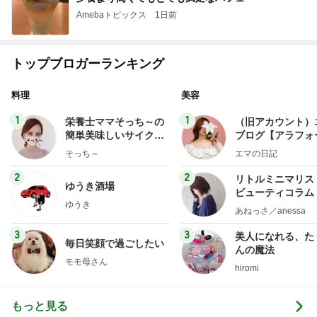
Amebaトピックス
1日前
トップブロガーランキング
料理
美容
1
1
栄養士ママそっち～の
（旧アカウント）
簡単美味しいサイクル
ブログ【アラフォ
献立
社売却セカンドラ
そっち～
エマの日記
フ】
2
2
リトルミニマリス
ゆうき酒場
ビューティコラム 
ゆうき
little minimalist'
あねっさ／anessa
uty colum
3
3
美人になれる、た
毎日笑顔で過ごしたい
んの魔法
モモ母さん
hiromi
もっと見る