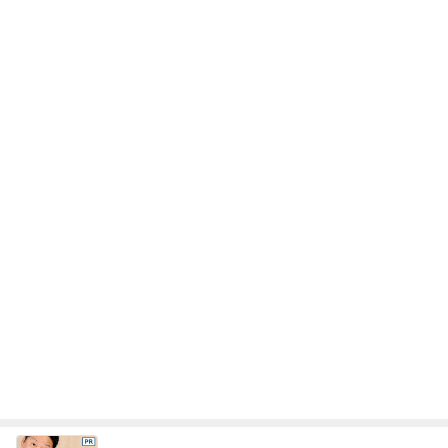
レジェンド松下のなんでもプレゼン！
Amebaトピックス
13時間前
柏木由紀子 定番ワンピの差し色術
Amebaトピックス
1日前
5人家族の支出でダントツなもの
Amebaトピックス
1日前
カワイイ奴らめと思った子の行動
Amebaトピックス
13時間前