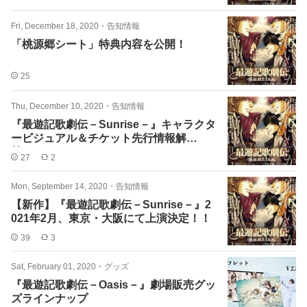
Fri, December 18, 2020
・
告知情報
「桃源郷シート」特典内容を公開！
25
Thu, December 10, 2020
・
告知情報
『最遊記歌劇伝－Sunrise－』キャラクタ
ービジュアル＆チケット先行情報解
禁！！
27
2
Mon, September 14, 2020
・
告知情報
【新作】『最遊記歌劇伝－Sunrise－』2
021年2月、東京・大阪にて上演決定！！
39
3
Sat, February 01, 2020
・
グッズ
『最遊記歌劇伝－Oasis－』劇場販売グッ
ズラインナップ