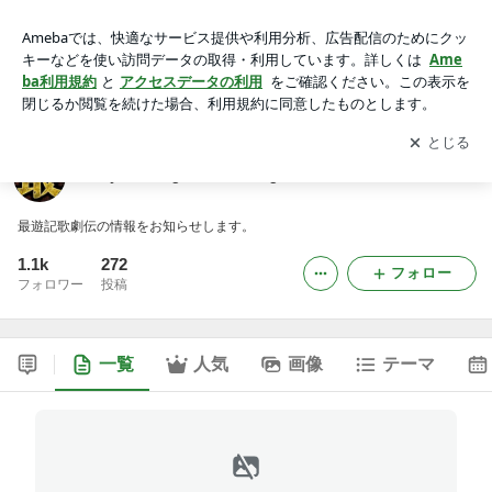
Saiyuki Kagekiden Blog
アプリをダウンロードして
ブログの更新通知
を受け取りまし
開く
ょう。
Saiyuki Kagekiden Blog
最遊記歌劇伝の情報をお知らせします。
1.1k
272
フォロー
フォロワー
投稿
一覧
人気
画像
テーマ