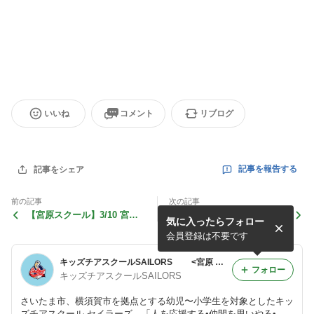
いいね
コメント
リブログ
記事を報告する
記事をシェア
前の記事
次の記事
【宮原スクール】3/10 宮原
【横須賀スクール】3/2 横須
気に入ったらフォロー
スクールさいたまフェスティ
賀SAILORS 5周年記念発表
バル2024に出演しました②
会を行いました③
会員登録は不要です
キッズチアスクールSAILORS <宮原 横須賀 チア キッズチア ダンス スクール お習い事 新生活>
フォロー
キッズチアスクールSAILORS
さいたま市、横須賀市を拠点とする幼児〜小学生を対象としたキッ
ズチアスクール セイラーズ。「人を応援する•仲間を思いやる•努