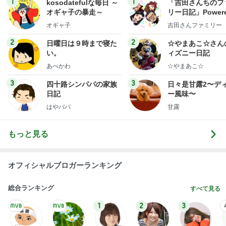
1
1
kosodatefulな毎日 ～
「吉田さんちのフ
オギャ子の暴走～
リー日記」Powere
y Ameba 吉田さ
オギャ子
吉田さんファミリー
ミリーオフィシャ
ログ
2
2
日曜日は９時まで寝た
☆やまあこ☆さん
い。
ィズニー日記
あべかわ
☆やまあこ☆
3
3
四十路シンパパの家族
日々是甘露2〜デ
日記
ー風味〜
はやパパ
甘露
もっと見る
オフィシャルブロガーランキング
総合ランキング
すべて見る
1
2
3