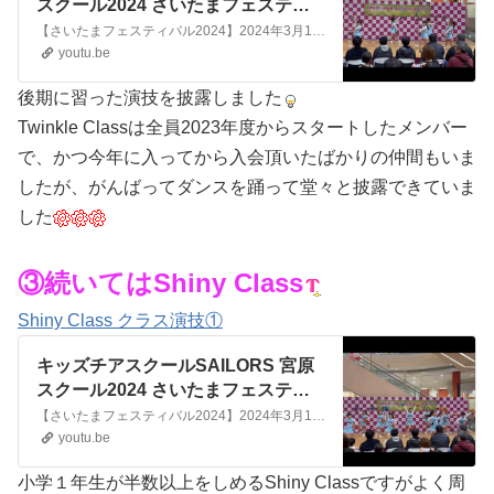
スクール2024 さいたまフェスティ
バル② @kidscheerschool_sailors
【さいたまフェスティバル2024】2024年3月10（日）イオンモール与野にてSAILORS宮原スクールTwinkle Classによるクラス演技①曲:Under the Sea / 平井大⚓️キッズチアスクールSAILORS❤️🤍💙HP...https://www.sailors-cheerschool.c...
youtu.be
後期に習った演技を披露しました
Twinkle Classは全員2023年度からスタートしたメンバー
で、かつ今年に入ってから入会頂いたばかりの仲間もいま
したが、がんばってダンスを踊って堂々と披露できていま
した
③続いてはShiny Class
Shiny Class クラス演技①
キッズチアスクールSAILORS 宮原
スクール2024 さいたまフェスティ
バル③ @kidscheerschool_sailors
【さいたまフェスティバル2024】2024年3月10（日）イオンモール与野にてSAILORS宮原スクールShiny Classによるクラス演技①曲:Green Green Grass / George Ezra⚓️キッズチアスクールSAILORS❤️🤍💙HP...https://www.sailors-che...
youtu.be
小学１年生が半数以上をしめるShiny Classですがよく周