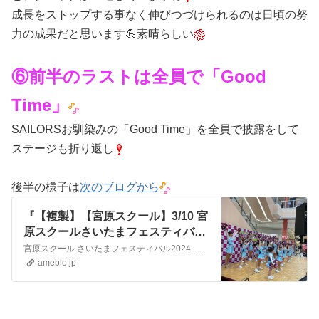
成長をストップする事なく伸びつづけられるのは日頃の努
力の成果だと思います💪素晴らしい
⑥前半のラストは全員で「Good
Time」
SAILORSお馴染みの「Good Time」を全員で披露をして
ステージも折り返し
後半の様子は
次のブログから
『【複製】【宮原スクール】3/10 宮
原スクールさいたまフェスティバル
2024に出演しました②』
宮原スクール さいたまフェスティバル2024 ３月10日（日）イオンモール与野にてさいたまフェスティバル2024ステージイベントに出演させて頂きました 前回…
ameblo.jp