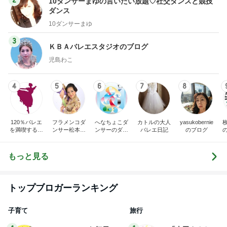
10ダンサーまゆの言いたい放題♡社交ダンスと競技
ダンス
10ダンサーまゆ
3
ＫＢＡバレエスタジオのブログ
児島わこ
4
5
6
7
8
120％バレエ
フラメンコダ
へなちょこダ
カトルの大人
yasukobernie
を満喫するブ
ンサー松本真
ンサーのダン
バレエ日記
のブログ
ログ♪
理子のブログ
スと日常
もっと見る
トップブロガーランキング
子育て
旅行