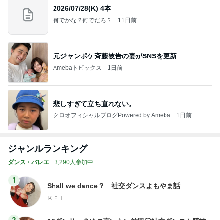
2026/07/28(K) 4本
何でかな？何でだろ？
11日前
元ジャンポケ斉藤被告の妻がSNSを更新
Amebaトピックス
1日前
悲しすぎて立ち直れない。
クロオフィシャルブログPowered by Ameba
1日前
ジャンルランキング
ダンス・バレエ
3,290人参加中
1
Shall we dance？ 社交ダンスよもやま話
ＫＥＩ
2