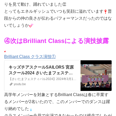
りを見て動け、踊れていました👏
とってもエネルギッシュでいつも笑顔に溢れています
普
段からの仲の良さが伝わるパフォーマンスだったのではな
いでしょうか
④次はBrilliant Classによる演技披露
Brilliant Class クラス演技①
キッズチアスクールSAILORS 宮原
スクール2024 さいたまフェスティ
バル④ @kidscheerschool_sailors
【さいたまフェスティバル2024】2024年3月10（日）イオンモール与野にてSAILORS宮原スクールBrilliant Classによるクラス演技①曲:Dreamteam / Galantis & Neon Trees⚓️キッズチアスクールSAILORS❤️🤍💙HP...https://www.sailo...
youtu.be
高学年メンバーを対象とするBrilliant Classは春に卒業す
るメンバーが2名いたので、このメンバーでのダンスは躍
り納めでした
クラスメンバー全員で出演できなかったのは残念でしたが