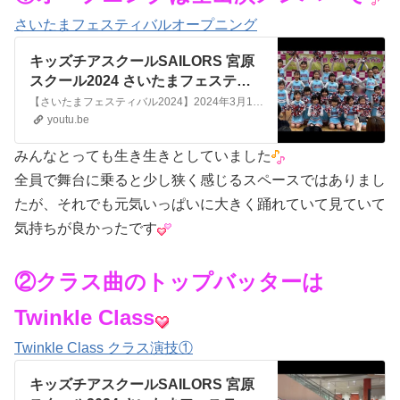
さいたまフェスティバルオープニング
キッズチアスクールSAILORS 宮原
スクール2024 さいたまフェスティ
バル① @kidscheerschool_sailors
【さいたまフェスティバル2024】2024年3月10（日）イオンモール与野にてSAILORS宮原スクールによるオープニングパフォーマンス曲:CHEER MIX⚓️キッズチアスクールSAILORS❤️🤍💙HP...https://www.sailors-cheerschool.comInstagram...ht...
youtu.be
みんなとっても生き生きとしていました
全員で舞台に乗ると少し狭く感じるスペースではありまし
たが、それでも元気いっぱいに大きく踊れていて見ていて
気持ちが良かったです
②クラス曲のトップバッターは
Twinkle Class
Twinkle Class クラス演技①
キッズチアスクールSAILORS 宮原