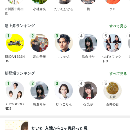
市川團十郎白
小林麻央
だいたひかる
桃
クロ
猿
急上昇ランキング
すべて見る
1
2
3
4
5
EBiDAN 39&Ki
高山善廣
こいたん
島倉りか
つばきファク
DS
トリー
新登場ランキング
すべて見る
1
2
3
4
5
BEYOOOOO
島倉りか
ゆうこりん
石 安伊
蒼井心音
NDS
だいた 入院から1ヶ月経った母