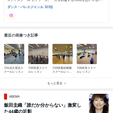
力を惜しまない」これらのチアリーディングスピリットを大切にし
ダンス・バレエジャンル 323位
ています★生徒募集中！随時、無料体験できます♪
最近の画像つき記事
7/31北久里浜ス
7/30宮原スクー
7/29若葉幼稚園
7/28衣笠スクー
クールレッスン
ルレッスン
スクールレッス
ルレッスン
ン
もっと見る
ABEMA
飯田圭織「誰だか分からない」激変し
た44歳の近影