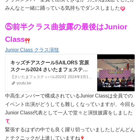
みんなと一緒に踊っている気持ちでダンスしました
⑤前半クラス曲披露の最後はJunior
Class
Junior Class クラス演技
キッズチアスクールSAILORS 宮原
スクール2024 さいたまフェスティ
バル⑤ @kidscheerschool_sailors
【さいたまフェスティバル2024】2024年3月10（日）イオンモール与野にてSAILORS宮原スクールJuniors Classによるクラス演技曲: ①Senorita/ カミラ•カベロ&ショーン•メンデス②Finally/ジョナス•ブルー&RANI⚓️キッズチアスクールSAILORS❤️🤍💙HP...ht...
youtu.be
中高生メンバーで構成されているJunior Classは全員での
イベント出演がどうしても難しくなっていますが、今回も
Junior Class代表として一人で堂々と演技披露をしました
緊張するはずの中でも良く躍り切っていましたしどんどん
とテクニックが上達していますね