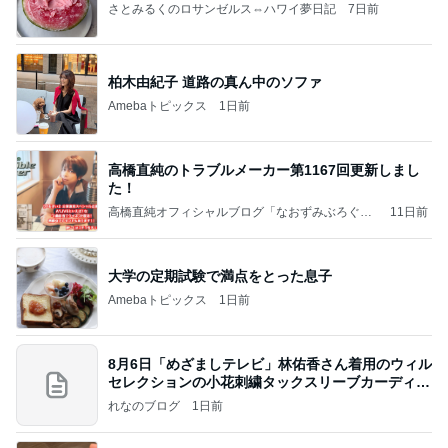
さとみるくのロサンゼルス⇔ハワイ夢日記
7日前
柏木由紀子 道路の真ん中のソファ
Amebaトピックス
1日前
高橋直純のトラブルメーカー第1167回更新しまし
た！
高橋直純オフィシャルブログ「なおずみぶろぐ」
11日前
Powered by Ameba
大学の定期試験で満点をとった息子
Amebaトピックス
1日前
8月6日「めざましテレビ」林佑香さん着用のウィル
セレクションの小花刺繍タックスリーブカーディガ
ン
れなのブログ
1日前