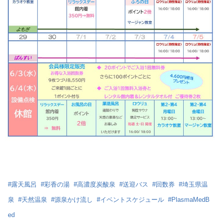
#
露天風呂
#
彩香の湯
#
高濃度炭酸泉
#
送迎バス
#
回数券
#
埼玉県温
泉
#
天然温泉
#
源泉かけ流し
#
イベントスケジュール
#
PlasmaMedB
ed