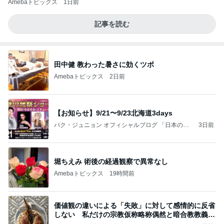
Amebaトピックス
1日前
記事を読む
田中健 教わった暑さに効くツボ
Amebaトピックス
2日前
【お知らせ】9/21〜9/23北海道3days
パク・ジュニョン オフィシャルブログ 「日本の
3日前
心」 powered by Ameba
堀ちえみ 術後の経過観察で異常なし
Amebaトピックス
19時間前
価値観の違いによる「失敗」に対して感情的に反省
しない 私だけの宗教仮称略称偶然と暗合教教義候
補