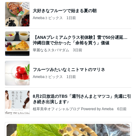
大好きなフルーツで始まる夏の朝
Amebaトピックス
1日前
【ANAプレミアムクラス初体験】雷で50分遅延…
沖縄往復で分かった「余裕を買う」価値
華麗なるスタバマダム
3日前
フルーツみたいなミニトマトのマリネ
Amebaトピックス
1日前
8月2日放送のTBS「週刊さんまとマツコ」先週に引
き続き出演します♪
植草美幸オフィシャルブログ Powered by Ameba
6日前