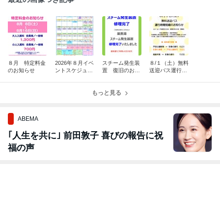
８月 特定料金
2026年８月イベ
スチーム発生装
８/１（土）無料
のお知らせ
ントスケジュー
置 復旧のお知
送迎バス運行時
ル
らせ
間短縮のお知ら
せ
もっと見る
ABEMA
｢人生を共に｣ 前田敦子 喜びの報告に祝
福の声