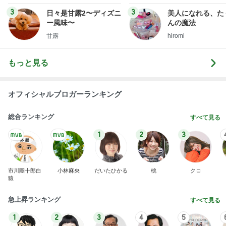
uty colum
3
3
日々是甘露2〜ディズニ
美人になれる、た
ー風味〜
んの魔法
甘露
hiromi
もっと見る
オフィシャルブロガーランキング
総合ランキング
すべて見る
1
2
3
市川團十郎白
小林麻央
だいたひかる
桃
クロ
猿
急上昇ランキング
すべて見る
1
2
3
4
5