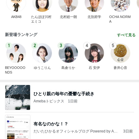
AKB48
たんぽぽ川村
北村総一朗
北別府学
OCHA NORM
エミコ
A
新登場ランキング
すべて見る
1
2
3
4
5
BEYOOOOO
ゆうこりん
島倉りか
石 安伊
蒼井心音
NDS
ひとり親の毎年の憂鬱な手続き
Amebaトピックス
1日前
有名なのかな！？
だいたひかるオフィシャルブログ Powered by Ame
3日前
ba