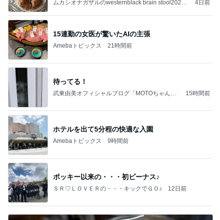
ムカシオナガザルのwesternblack brain stool2024
4日前
年（令和6）11月25日以来減酒断煙再開ムカシオナ
ガザル
15連勤の女医が驚いたAIの主張
Amebaトピックス
21時間前
待ってる！
武東由美オフィシャルブログ「MOTOちゃんと
15時間前
のはっぴぃな毎日」Powered by Ameba
ホテルを出て5分程の快適な入園
Amebaトピックス
9時間前
ポッキー以来の・・・初ビーナス♪
ＳＲ♡ＬＯＶＥＲの・・・キックでＧＯ♪
12日前