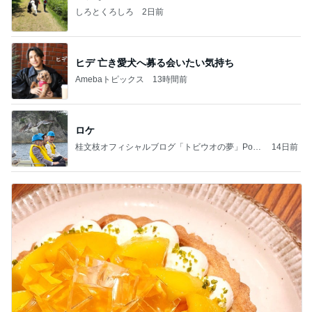
しろとくろしろ
2日前
ヒデ 亡き愛犬へ募る会いたい気持ち
Amebaトピックス
13時間前
ロケ
桂文枝オフィシャルブログ「トビウオの夢」Pow
14日前
ered by Ameba