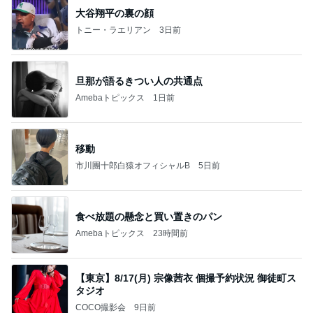
大谷翔平の裏の顔
トニー・ラエリアン
3日前
旦那が語るきつい人の共通点
Amebaトピックス
1日前
移動
市川團十郎白猿オフィシャルB
5日前
食べ放題の懸念と買い置きのパン
Amebaトピックス
23時間前
【東京】8/17(月) 宗像茜衣 個撮予約状況 御徒町ス
タジオ
COCO撮影会
9日前