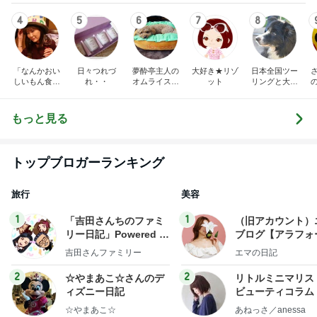
4
5
6
7
8
「なんかおい
日々つれづ
夢酔亭主人の
大好き★リゾ
日本全国ツー
しいもん食べ
れ・・
オムライス食
ット
リングと大阪
たいねん！」
日記
食べ歩き日記
のろのり記録
帳
もっと見る
トップブロガーランキング
旅行
美容
1
1
「吉田さんちのファミ
（旧アカウント）
リー日記」Powered b
ブログ【アラフォ
y Ameba 吉田さんファ
社売却セカンドラ
吉田さんファミリー
エマの日記
ミリーオフィシャルブ
フ】
ログ
2
2
☆やまあこ☆さんのデ
リトルミニマリス
ィズニー日記
ビューティコラム 
little minimalist'
☆やまあこ☆
あねっさ／anessa