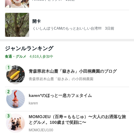
開卡
くいしんぼうCAMのもっとおいしい台湾!!!!
3日前
ジャンルランキング
食通・グルメ
4,616人参加中
1
青森県岩木山麓「嶽きみ」小田桐農園のブログ
青森県岩木山麓「嶽きみ」の小田桐農園
2
karen*のほっと一息カフェタイム
karen
3
MOMOJEU（百寿＝ももじゅ）〜大人のお洒落な旅
とグルメ。100歳まで笑顔に〜
MOMOJEU100