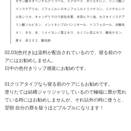
キサン酸ネオペンチルグリコール、スクロース、ポリエチレン、リンゴ酸ジ
イソステアリル、ジフェニルシロキシフェニルトリメチコン、ジメチルシリ
ル化シリカ、キャンデリラロウ炭化水素、水添ヒマシ油、セスキイソステア
リン酸ソルビタン、メントキシプロパンジオール、トコフェロール、水酸化
Ａｌ、ＢＧ、水、ソメイヨシノ葉エキス、カミツレ花エキス、酸化チタン、
黄４、赤２０２、酸化鉄
02,03(色付き)は染料が配合されているので、寝る前のケ
アにはお勧めしません。
日中の色付きリップ感覚にお勧めです。
01クリアタイプなら寝る前のケアにもお勧めです。
塗りたては結構ジャリジャリしているので極端に唇が荒れ
ている時にはお勧めしませんが、それ以外の時に使うと、
翌朝 自分の唇を疑うほどプルプルになります！