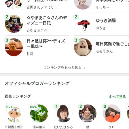
y Ameba 吉田さんファ
献立
吉田さんファミリー
そっち～
ミリーオフィシャルブ
ログ
2
2
☆やまあこ☆さんのデ
ゆうき酒場
ィズニー日記
ゆうき
☆やまあこ☆
3
3
日々是甘露2〜ディズニ
毎日笑顔で過ごし
ー風味〜
モモ母さん
甘露
ランキングをもっと見る
オフィシャルブロガーランキング
総合ランキング
すべて見る
1
2
3
市川團十郎白
小林麻央
だいたひかる
桃
クロ