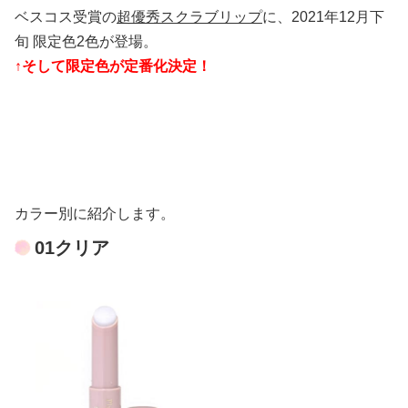
ベスコス受賞の
超優秀スクラブリップ
に、2021年12月下
旬 限定色2色が登場。
↑そして限定色が定番化決定！
カラー別に紹介します。
01クリア