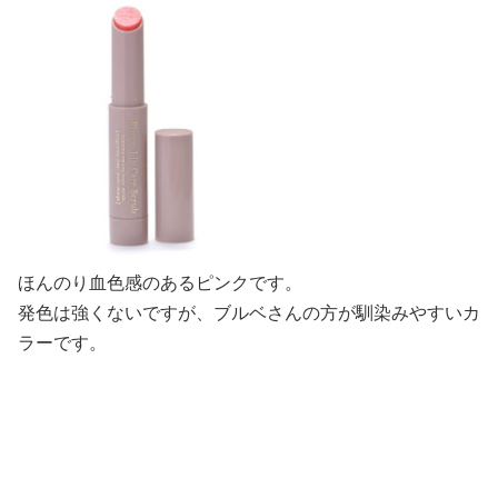
ほんのり血色感のあるピンクです。
発色は強くないですが、ブルベさんの方が馴染みやすいカ
ラーです。