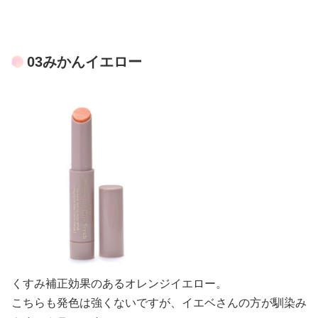
03みかんイエロー
くすみ補正効果のあるオレンジイエロー。
こちらも発色は強くないですが、イエベさんの方が馴染み