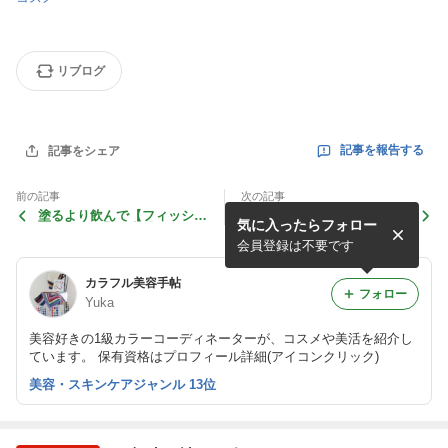
リブログ
記事を報告する
記事をシェア
前の記事
次の記事
塗るより飲んで【フィッシュ
使って比較【MissDior(ミス
気に入ったらフォロー
コラーゲン】で実感したツヤ
ディオール)】違いは？ジャ
プル肌
ドール・ソヴァージュも
会員登録は不要です
カラフル美容手帖
フォロー
Yuka
美容好きの1級カラーコーディネーターが、コスメや美活を紹介し
ています。 保有資格はプロフィール詳細(アイコンクリック)
美容・スキンケアジャンル 13位