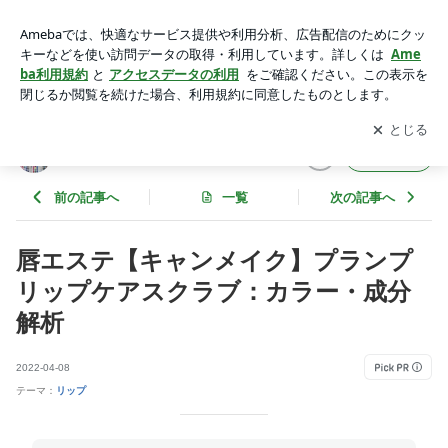
唇エステ【キャンメイク】プランプリップケアスクラブ：カラ
ー・成分解析 | カラフル美容手帖
アプリをダウンロードして
ブログの更新通知
を受け取りまし
開く
ょう。
カラフル美容手帖
フォロー
前の記事へ
一覧
次の記事へ
唇エステ【キャンメイク】プランプ
リップケアスクラブ：カラー・成分
解析
2022-04-08
テーマ：
リップ