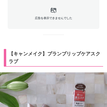
広告を表示できませんでした
【キャンメイク】プランプリップケアスク
ラブ