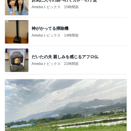
EBiDAN 39&Ki
高山善廣
こいたん
島倉りか
つばきファク
DS
トリー
新登場ランキング
すべて見る
1
2
3
4
5
BEYOOOOO
島倉りか
ゆうこりん
石 安伊
蒼井心音
NDS
芸能人・有名人ブログ TOPへ
レジェンド松下のなんでもプレゼン！
Amebaトピックス
14時間前
ゲストの話を聞いてポチった本