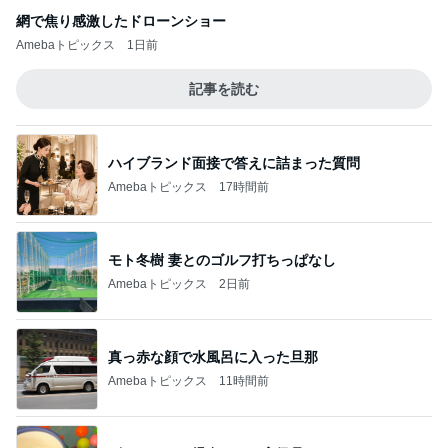
しい女性ほどお金がかかります。タダで出会
4
えると思うなよ
銀座のママブログ✨美肌で開運✨銀座ママが作った
化粧品✨銀座クラブ高嶋25歳で開店✨高嶋りえ子
お着物でエルメス バーキン コーデ
アペティートさんでサプライズバースデー♪
5
ヒロの日常ブログ
このジャンルの記事をもっと見る
レジェンド松下のなんでもプレゼン！
Amebaトピックス
14時間前
毎日のヘアセットでサロン級艶髪
Amebaトピックス
1日前