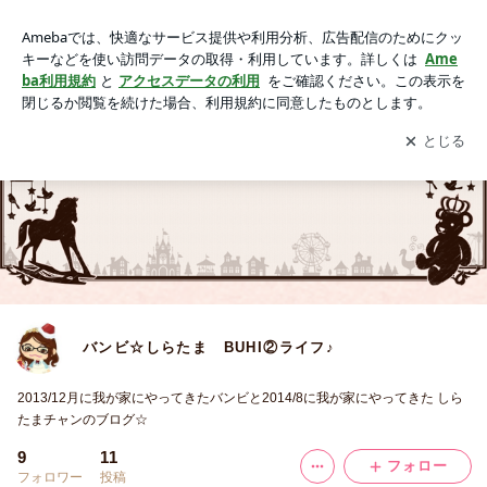
バンビ☆しらたま BUHI②ライフ♪
アプリをダウンロードして
ブログの更新通知
を受け取りまし
開く
ょう。
バンビ☆しらたま BUHI②ライフ♪
2013/12月に我が家にやってきたバンビと2014/8に我が家にやってきた しら
たまチャンのブログ☆
9
11
フォロー
フォロワー
投稿