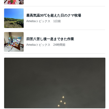
Amebaトピックス
2日前
ジャンル人気記事ランキング
カメラ(風景写真)
長野原町・山荘∶ヒマワリとコスモス【夏】と
【秋】・夕食 ・ ガス保安点検・・♪
1
北軽井沢［半住人生活］
らいちょう3号！ 港フェスタ金沢2026③
2
うみまるくんに出会う旅
【銀座のママ 賢い女性のためのお言葉講座】
男を褒める「かきくけこ」 愛され上手は褒め
3
方上手
銀座のママブログ✨美肌で開運✨銀座ママが作った
化粧品✨銀座クラブ高嶋25歳で開店✨高嶋りえ子
お着物でエルメス バーキン コーデ
【銀座のママの賢い女の婚活アドバイス】美