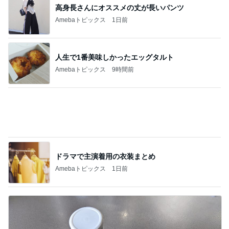
飲み過ぎ食べ過ぎた日の〆のラーメン
Amebaトピックス
13時間前
嫁が働いていたらという無駄な妄想
Amebaトピックス
2日前
だいた 朝と夜がくっついた毎日
Amebaトピックス
15時間前
クロ 娘の8歳誕生日に大きな後悔