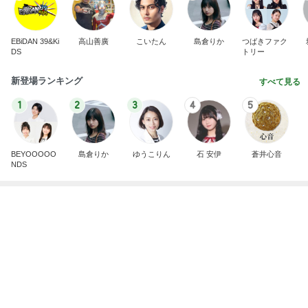
葬式する金もなく直葬も無理な家
Amebaトピックス
15時間前
記事を読む
結局すべて私一人の通常業務
Amebaトピックス
17時間前
贅沢盛り合わせとぷりぷりの海老
Amebaトピックス
22時間前