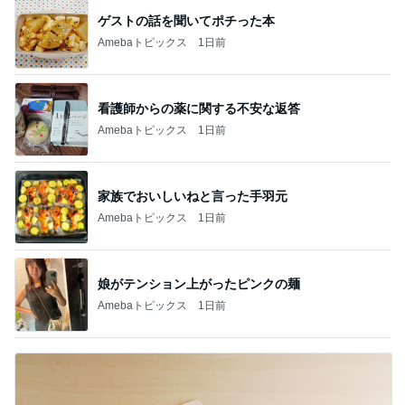
Amebaトピックス
1日前
記事を読む
ハイブランド面接で答えに詰まった質問
Amebaトピックス
17時間前
モト冬樹 妻とのゴルフ打ちっぱなし
Amebaトピックス
2日前
真っ赤な顔で水風呂に入った旦那
Amebaトピックス
11時間前
ビュッフェで爆食いした高級品