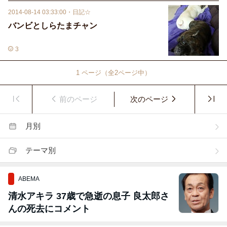
2014-08-14 03:33:00
・
日記☆
バンビとしらたまチャン
3
1
ページ（全
2
ページ中）
前のページ
次のページ
月別
テーマ別
ABEMA
清水アキラ 37歳で急逝の息子 良太郎さ
んの死去にコメント