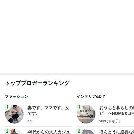
アルを品良く着こなす
か持たない暮らし
ファッションブログ
ep Life Simple
えりん
yukiko
ンテリアのきろく
3
3
銀の滴降る降るまわり
１００均・カルデ
に・・・
好き！食いしん坊
らりん☆のブログ
illallan
☆きらりん☆
もっと見る
雨の日も暑い日も助かる遊び放題
Amebaトピックス
1日前
野菜を食べない娘の嬉しい完食
Amebaトピックス
1日前
お気に入りの店へ行くカレーの予定