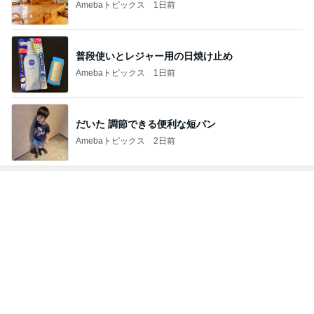
Amebaトピックス
1日前
普段使いとレジャー用の日焼け止め
Amebaトピックス
1日前
だいた 調節できる便利な短パン
Amebaトピックス
2日前
トップブロガーランキング
ファッション
インテリア&DIY
1
1
妻です。ママです。女
おうちと暮らしの
です。
ピ 〜HOME&LI
eri.
yuki (ドキ子）
2
2
40代からの大人カジュ
ほんとうに必要な