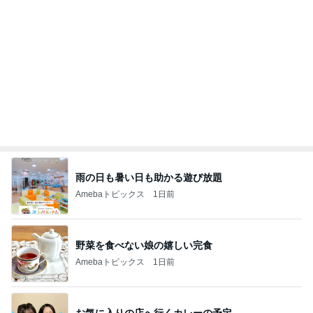
梅を干さなくちゃと焦っている時間
Amebaトピックス
1日前
記事を読む
オフィシャルブロガーランキング
総合ランキング
すべて見る
1
2
3
市川團十郎白
小林麻央
だいたひかる
桃
クロ
猿
急上昇ランキング
すべて見る
1
2
3
4
5