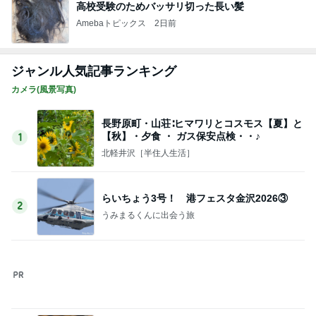
見つけると買ってしまう可愛いスポンジ
Amebaトピックス
16時間前
記事を読む
だいた 本格始動した新築打ち合わせ
Amebaトピックス
2日前
クロ 辛い鍋と納豆を間違えた母
Amebaトピックス
1日前
男性陣が戻るまでの私の勉強時間
Amebaトピックス
1日前