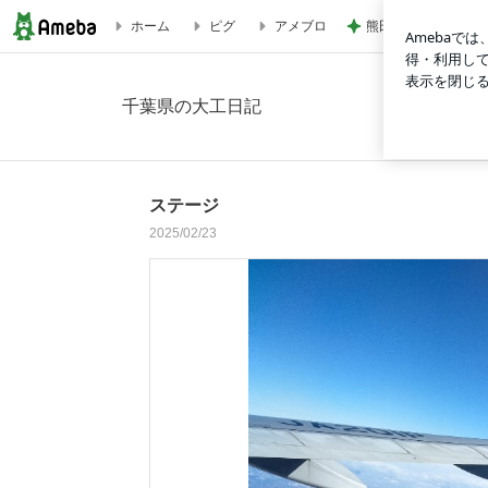
熊田曜子娘達と作っ
ホーム
ピグ
アメブロ
ステージの画像
千葉県の大工日記
ステージ
2025/02/23