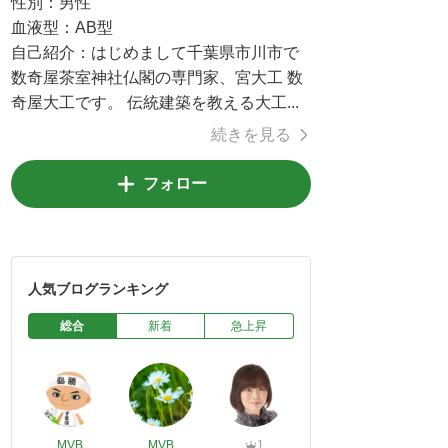
性別：
男性
血液型：
AB型
自己紹介：
はじめまして千葉県市川市で
数奇屋茶室神社仏閣の専門家、宮大工 数
奇屋大工です。 伝統建築を教える大工...
続きを見る
フォロー
人気ブログランキング
総合
新着
急上昇
MVB
MVB
1