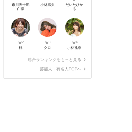
市川團十郎
小林麻央
だいたひか
白猿
る
2
3
4
桃
クロ
小林礼奈
総合ランキングをもっと見る
芸能人・有名人TOPへ