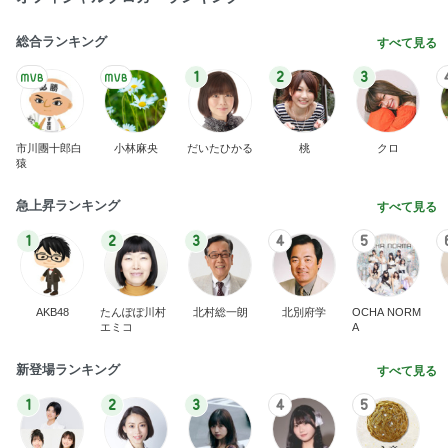
総合ランキング
すべて見る
1
2
3
市川團十郎白
小林麻央
だいたひかる
桃
クロ
猿
急上昇ランキング
すべて見る
1
2
3
4
5
AKB48
たんぽぽ川村
北村総一朗
北別府学
OCHA NORM
エミコ
A
新登場ランキング
すべて見る
1
2
3
4
5