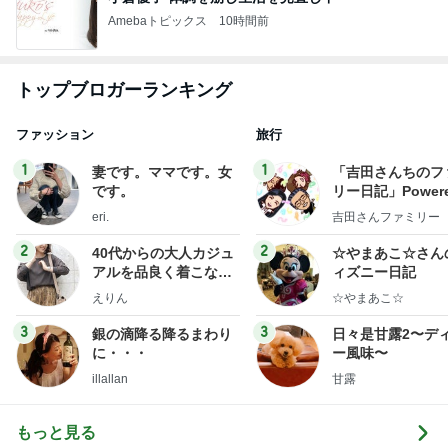
Amebaトピックス
10時間前
トップブロガーランキング
ファッション
旅行
1
1
妻です。ママです。女
「吉田さんちのフ
です。
リー日記」Powere
y Ameba 吉田さ
eri.
吉田さんファミリー
ミリーオフィシャ
ログ
2
2
40代からの大人カジュ
☆やまあこ☆さん
アルを品良く着こなす
ィズニー日記
ファッションブログ
えりん
☆やまあこ☆
3
3
銀の滴降る降るまわり
日々是甘露2〜デ
に・・・
ー風味〜
illallan
甘露
もっと見る