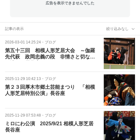
広告を表示できませんでした
記事の表示
絞り込みなし
2026-03-01 14:25:24
・
ブログ
第五十三回 相模人形芝居大会 ～伽羅
先代萩 政岡忠義の段 非情さと切なさ
を演じる長谷座～
2025-11-29 10:42:13
・
ブログ
第２３回厚木市郷土芸能まつり 「相模
人形芝居特別公演」長谷座
2025-11-29 07:53:48
・
ブログ
ミロにわ公演 2025/9/21 相模人形芝居
長谷座