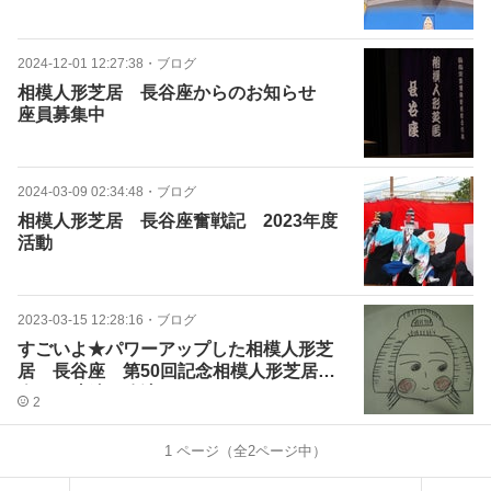
ルオープン特別公演）
2024-12-01 12:27:38
・
ブログ
相模人形芝居 長谷座からのお知らせ
座員募集中
2024-03-09 02:34:48
・
ブログ
相模人形芝居 長谷座奮戦記 2023年度
活動
2023-03-15 12:28:16
・
ブログ
すごいよ★パワーアップした相模人形芝
居 長谷座 第50回記念相模人形芝居大
会から連続３公演。
2
1
ページ（全
2
ページ中）