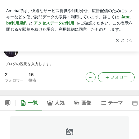
相模人形芝居 長谷座のブログ
アプリをダウンロードして
ブログの更新通知
を受け取りまし
開く
ょう。
相模人形芝居 長谷座のブログ
ブログの説明を入力します。
2
16
フォロー
フォロワー
投稿
一覧
人気
画像
テーマ