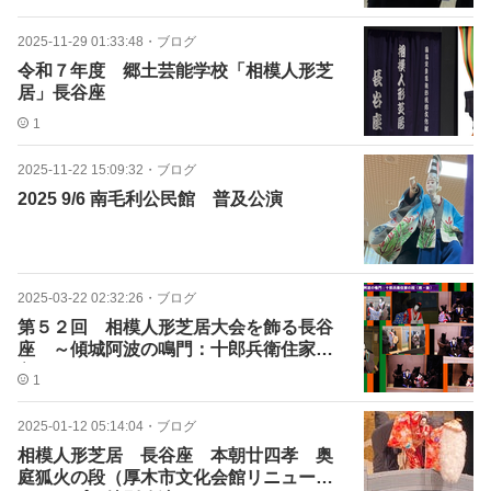
2025-11-29 01:33:48
・
ブログ
令和７年度 郷土芸能学校「相模人形芝
居」長谷座
1
2025-11-22 15:09:32
・
ブログ
2025 9/6 南毛利公民館 普及公演
2025-03-22 02:32:26
・
ブログ
第５２回 相模人形芝居大会を飾る長谷
座 ～傾城阿波の鳴門：十郎兵衛住家の
段～
1
2025-01-12 05:14:04
・
ブログ
相模人形芝居 長谷座 本朝廿四孝 奥
庭狐火の段（厚木市文化会館リニューア