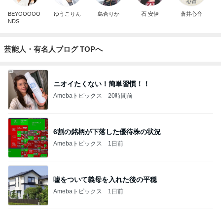
BEYOOOOO
ゆうこりん
島倉りか
石 安伊
蒼井心音
NDS
芸能人・有名人ブログ TOPへ
ニオイたくない！簡単習慣！！
Amebaトピックス
20時間前
6割の銘柄が下落した優待株の状況
Amebaトピックス
1日前
嘘をついて義母を入れた後の平穏
Amebaトピックス
1日前