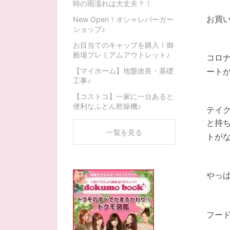
時の雨濡れは大丈夫？！
お買
New Open！オシャレバーガー
ショップ♪
お目当てのキャップを購入！御
殿場プレミアムアウトレット♪
コロ
【マイホーム】地盤改良・基礎
ート
工事♪
【コストコ】一家に一台あると
便利なふとん乾燥機♪
テイ
と持
一覧を見る
トが
やっ
フー