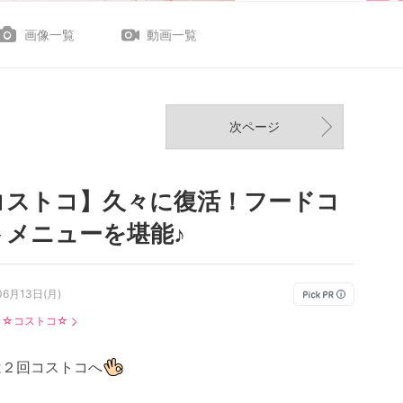
画像一覧
動画一覧
次ページ
コストコ】久々に復活！フードコ
トメニューを堪能♪
06月13日(月)
：
☆コストコ☆
は２回コストコへ