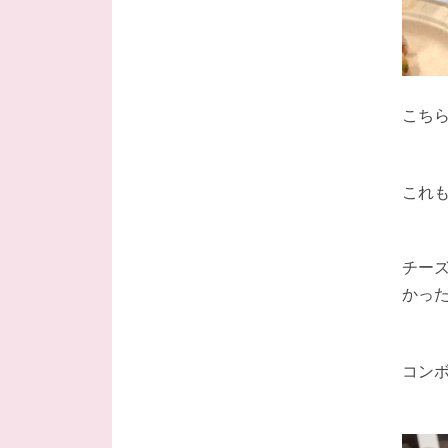
こち
これも
チー
かっ
コン