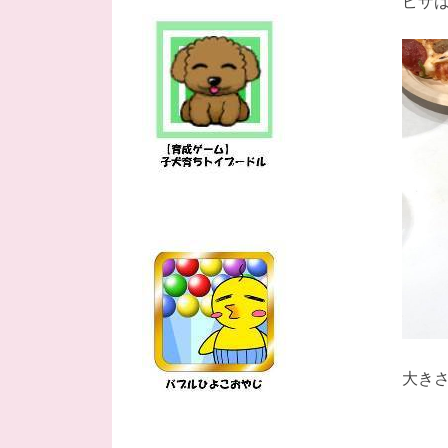
ピザは
大き