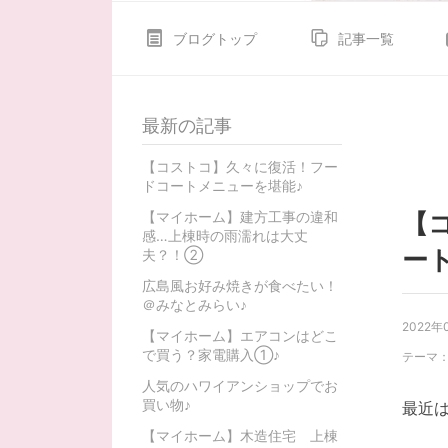
ブログトップ
記事一覧
最新の記事
【コストコ】久々に復活！フー
ドコートメニューを堪能♪
【マイホーム】建方工事の違和
【
感…上棟時の雨濡れは大丈
ー
夫？！②
広島風お好み焼きが食べたい！
＠みなとみらい♪
2022年
【マイホーム】エアコンはどこ
で買う？家電購入①♪
テーマ
人気のハワイアンショップでお
買い物♪
最近
【マイホーム】木造住宅 上棟