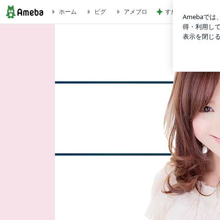
すだちでさっぱりな
ホーム
ピグ
アメブロ
金泉紗恵子オフィシャルブログ「Saeko's Daily Life」Powered