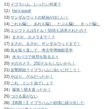
11)
イブラハム、いったい何者？
12）
He’s good!
13)
サンダルウッドの精油がほしい！
14)
これも騙し、あれも騙し、たぶん騙し、きっと騙し
15)
エジプト人は5ドル！50倍も請求されたの？
16）
まさか、カメラまで！？
17)
まさか、まさか、サンダルウッドまで！
18)
気を取り直して、考古学博物館見学
19）
水タバコで休憩を取る人々
20)
そのカメラ、250ドルもしないから！
21)
反撃開始？イブラハムに会いに行こう！
22)
やはり、グルだったか！
23)
これ、ミント油でしょ？
24）
爆発！開き直ったか！
25)
つける薬がない
26)
【再開！】イブラハムと砂漠に繰り出した