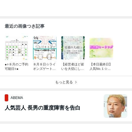
最近の画像つき記事
●○８月のご予約
８月８日☆ライ
【経営者ほど祓
【本日最終日】
可能日○●
オンズゲートオ
いを大切にして
人気No.１☆断
ープンに向けて
いる】２０２６
捨離ヒーリング
年夏越の大祓
もっと見る
い〜下半期も健
やかに過ごす秘
訣〜
ABEMA
人気芸人 長男の重度障害を告白