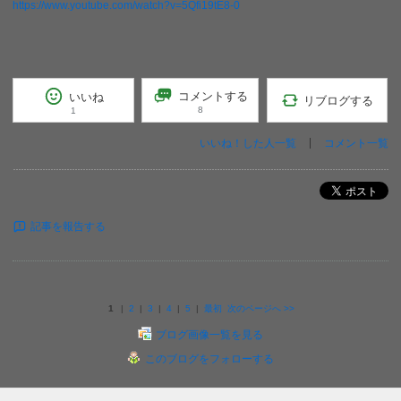
https://www.youtube.com/watch?v=5Qfi19tE8-0
コメントする
いいね
リブログする
8
1
いいね！した人一覧
コメント一覧
ポスト
記事を報告する
1
|
2
|
3
|
4
|
5
|
最初
次のページへ
>>
ブログ画像一覧を見る
このブログをフォローする