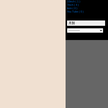
10inch ( 1 )
7inch ( 4 )
item ( 0 )
You Tube ( 0 )
月別