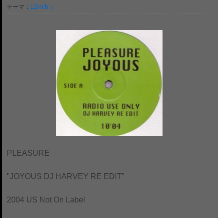
テーマ：
12inch
PLEASURE
"JOYOUS DJ HARVEY RE EDIT"
2004 US Not On Label