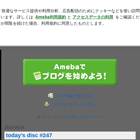
いニュース
新規登録
ログ
芸能人ブログ
人気ブログ
of Music！
紹介します。
ブログ画像一覧を見る
このブログをフォローする
1
|
2
|
3
|
4
|
5
|
最初
次のページへ
>>
2015-06-15
today's disc #247