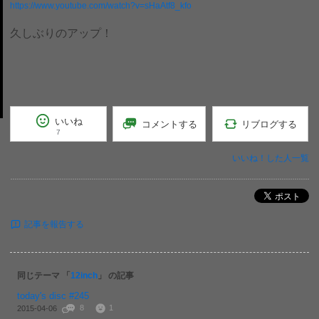
https://www.youtube.com/watch?v=sHaAtf8_kfo
久しぶりのアップ！
いいね
リブログする
コメントする
7
いいね！した人一覧
ポスト
記事を報告する
同じテーマ 「
12inch
」 の記事
today's disc #245
8
1
2015-04-06