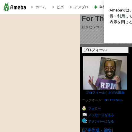
今秋に再開する嬉し
ホーム
ピグ
アメブロ
For The Love 
For The Love of Music！
好きなレコードや曲を気ままに
プロフィール
プロフィール
｜
ピグの部屋
ニックネーム：
DJ TETSU☆
フォロー
メッセージを送る
アメンバーになる
[
記事作成・編集
]