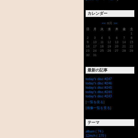
カレンダー
<<
8月
>>
日
月
火
水
木
金
土
1
2
3
4
5
6
7
8
9
10
11
12
13
14
15
16
17
18
19
20
21
22
23
24
25
26
27
28
29
30
31
最新の記事
today's disc #247
today's disc #246
today's disc #245
today's disc #244
today's disc #243
[
一覧を見る
]
[
画像一覧を見る
]
テーマ
album ( 74 )
12inch ( 170 )