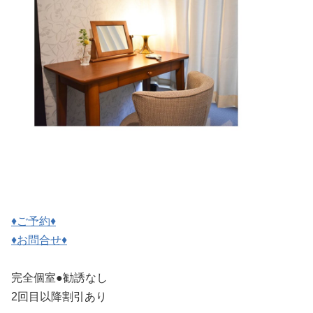
♦︎ご予約♦︎
♦︎お問合せ♦︎
完全個室●勧誘なし
2回目以降割引あり