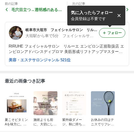
前の記事
次の記事
毛穴目立つ→透明感のあるお
肌のお手入れが楽しくなって
気に入ったらフォロー
肌になりたい方へ
きたお客様
会員登録は不要です
岐阜市大垣市 フェイシャルサロン リルーエ
フォロー
大垣駅から車で5分 フェイシャルサロン リルーエ
RIRUHE フェイシャルサロン リルーエ エンビロン正規取扱店 エ
ンビロンアドバンスディプロマ 美筋形成リフトアップマスター資
格
美容・エステサロンジャンル 521位
最近の画像つき記事
夏こそビタミン
施術よりも前
紫外線ダメー
お休みの日はテ
Aを味方に。夏
に、大切にして
ジ、秋に持ち越
ニスでリフレッ
のお肌にAブー
いることがあり
していません
シュしています
スト
ます。
か？