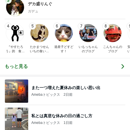
3
デカ盛りんぐ
ガデュ
4
5
6
7
8
『やすたろ
たかまつせん
道産子どすど
いもっちゃん
こんちゃんの
う』的 食の
いちの食い散
す！
のブログ
ブログ
備忘録
らかし日記
もっと見る
また一つ増えた夏休みの楽しい思い出
Amebaトピックス
2日前
私とは真逆な休みの日の過ごし方
Amebaトピックス
1日前