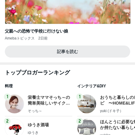
父親への恐怖で学校に行けない娘
Amebaトピックス
2日前
記事を読む
トップブロガーランキング
料理
インテリア&DIY
1
1
栄養士ママそっち～の
おうちと暮らしの
簡単美味しいサイクル
ピ 〜HOME&LI
献立
そっち～
yuki (ドキ子）
2
2
ほんとうに必要な
ゆうき酒場
か持たない暮らし
ゆうき
ep Life Simple