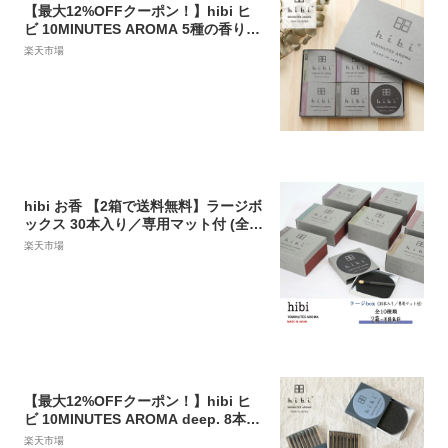
【最大12%OFFクーポン！】hibi ヒ
ビ 10MINUTES AROMA 5種の香りギ
フトボックス ペーパーバッグ付き お
楽天市場
香 神戸マッチ|マッチ お香セット アロ
マ ギフト ラベンダー レモングラス イ
ランイラン ゼラニウム ティートゥリ
ー 香り リラックス
hibi お香 【2箱で送料無料】ラージボ
ックス 30本入り／専用マット付 (全1
0種）
楽天市場
【最大12%OFFクーポン！】hibi ヒ
ビ 10MINUTES AROMA deep. 8本入
専用マット付 お香 神戸マッチ | アロ
楽天市場