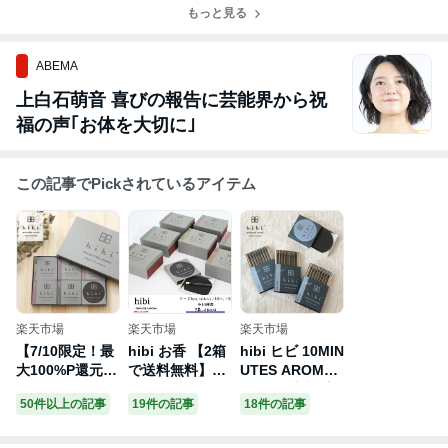
もっと見る
ABEMA
上白石萌音 喜びの報告に芸能界から祝
福の声｢お体を大切に｣
この記事でPickされているアイテム
楽天市場
楽天市場
楽天市場
【7/10限定！最
hibi お香 【2箱
hibi ヒビ 10MIN
大100%P還元】
で送料無料】ラ
UTES AROMA
hibi ヒビ 10MIN
ージボックス 30
deep. 8本入 専
50件以上の記事
19件の記事
18件の記事
UTES AROMA
本入り／専用マ
用マット付 お
5種の香りギフ
ット付 (全10
香 神戸マッチ |
トボックス ペー
種）
アロマ オークモ