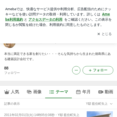
Y邸 藍住町矢上｜徳島県で家を建てるならサーロジック
アプリをダウンロードして
ブログの更新通知
を受け取りまし
開く
ょう。
徳島県で家を建てるならサーロジック
本当に満足できる家を創りたい・・・そんな気持ちから生まれた徳島県にあ
る建築設計会社です。
88
フォロー
フォロワー
人気
画像
テーマ
年月
動画
記事の表示
Y邸 藍住町矢上
2011年02月01日(火) 14時05分38秒
・
Y邸 藍住町矢上