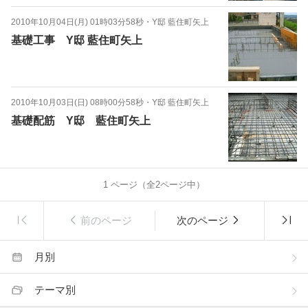
2010年10月04日(月) 01時03分58秒
・
Y邸 藍住町矢上
基礎工事 Y邸 藍住町矢上
2010年10月03日(日) 08時00分58秒
・
Y邸 藍住町矢上
基礎配筋 Y邸 藍住町矢上
1
ページ（全
2
ページ中）
前のページ
次のページ
月別
テーマ別