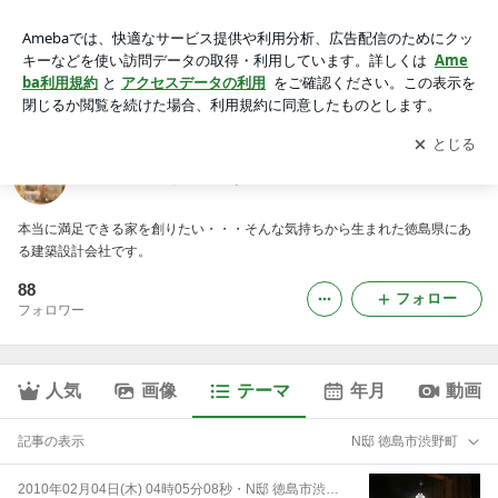
N邸 徳島市渋野町｜徳島県で家を建てるならサーロジック
アプリをダウンロードして
ブログの更新通知
を受け取りまし
開く
ょう。
徳島県で家を建てるならサーロジック
本当に満足できる家を創りたい・・・そんな気持ちから生まれた徳島県にあ
る建築設計会社です。
88
フォロー
フォロワー
人気
画像
テーマ
年月
動画
記事の表示
N邸 徳島市渋野町
2010年02月04日(木) 04時05分08秒
・
N邸 徳島市渋野町