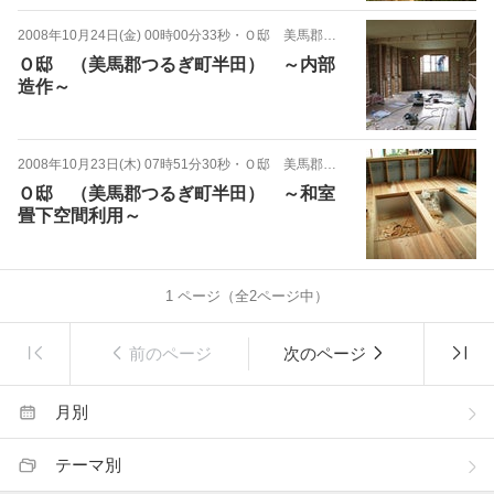
2008年10月24日(金) 00時00分33秒
・
Ｏ邸 美馬郡つるぎ町半田
Ｏ邸 （美馬郡つるぎ町半田） ～内部
造作～
2008年10月23日(木) 07時51分30秒
・
Ｏ邸 美馬郡つるぎ町半田
Ｏ邸 （美馬郡つるぎ町半田） ～和室
畳下空間利用～
1
ページ（全
2
ページ中）
前のページ
次のページ
月別
テーマ別