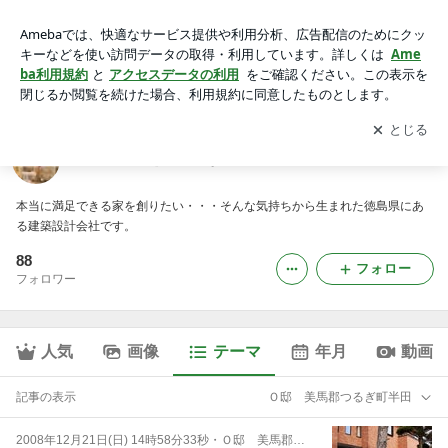
Ｏ邸 美馬郡つるぎ町半田｜徳島県で家を建てるならサーロジ
ック
アプリをダウンロードして
ブログの更新通知
を受け取りまし
開く
ょう。
徳島県で家を建てるならサーロジック
本当に満足できる家を創りたい・・・そんな気持ちから生まれた徳島県にあ
る建築設計会社です。
88
フォロー
フォロワー
人気
画像
テーマ
年月
動画
記事の表示
Ｏ邸 美馬郡つるぎ町半田
2008年12月21日(日) 14時58分33秒
・
Ｏ邸 美馬郡つるぎ町半田