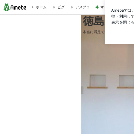
すっごい濃厚なタロ
ホーム
ピグ
アメブロ
K邸 藍住町住吉｜徳島県で家を建てるならサーロジック
徳島県で
本当に満足できる家を創りたい