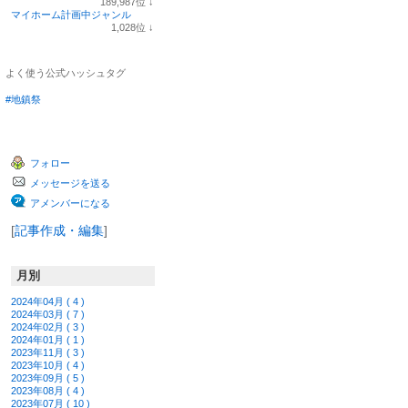
189,987
位
↓
ラ
マイホーム計画中ジャンル
ン
1,028
位
↓
キ
ラ
ン
ン
グ
キ
よく使う公式ハッシュタグ
下
ン
降
グ
#地鎮祭
下
降
フォロー
メッセージを送る
アメンバーになる
[
記事作成・編集
]
月別
2024年04月 ( 4 )
2024年03月 ( 7 )
2024年02月 ( 3 )
2024年01月 ( 1 )
2023年11月 ( 3 )
2023年10月 ( 4 )
2023年09月 ( 5 )
2023年08月 ( 4 )
2023年07月 ( 10 )