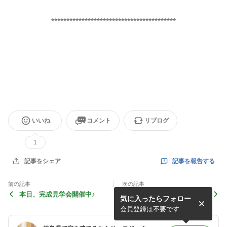
**************************************
***
いいね
コメント
リブログ
1
記事を報告する
記事をシェア
前の記事
次の記事
本日、完成見学会開催中♪
透湿防水シート Ｆ邸 国府
気に入ったらフォロー
町芝原
会員登録は不要です