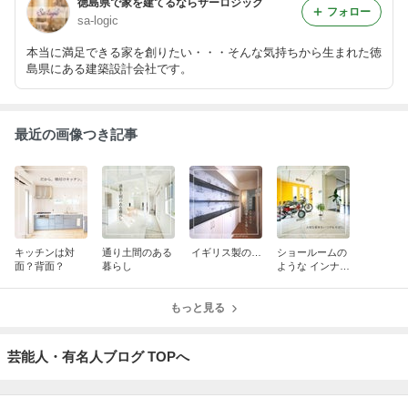
徳島県で家を建てるならサーロジック
フォロー
sa-logic
本当に満足できる家を創りたい・・・そんな気持ちから生まれた徳
島県にある建築設計会社です。
最近の画像つき記事
キッチンは対
通り土間のある
イギリス製の…
ショールームの
面？背面？
暮らし
ような インナー
ガレージ
もっと見る
芸能人・有名人ブログ TOPへ