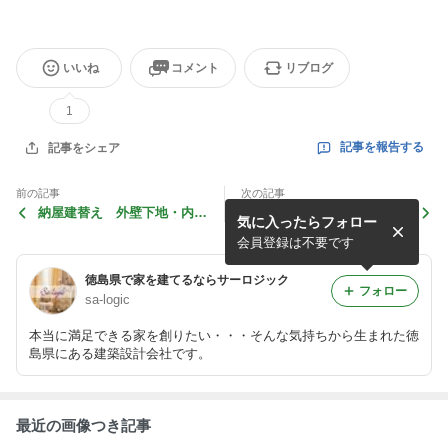
いいね
コメント
リブログ
1
記事を報告する
記事をシェア
前の記事
次の記事
納屋建替え 外壁下地・内装
上棟 Ｄ邸 徳島市方上町
気に入ったらフォロー
工事 羽ノ浦町岩脇 S様邸
会員登録は不要です
徳島県で家を建てるならサーロジック
フォロー
sa-logic
本当に満足できる家を創りたい・・・そんな気持ちから生まれた徳
島県にある建築設計会社です。
最近の画像つき記事