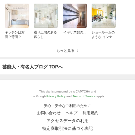
キッチンは対
通り土間のある
イギリス製の…
ショールームの
面？背面？
暮らし
ような インナー
ガレージ
もっと見る
芸能人・有名人ブログ TOPへ
This site is protected by reCAPTCHA and
the Google
Privacy Policy
and
Terms of Service
apply.
安心・安全なご利用のために
お問い合わせ
ヘルプ
利用規約
アクセスデータの利用
特定商取引法に基づく表記