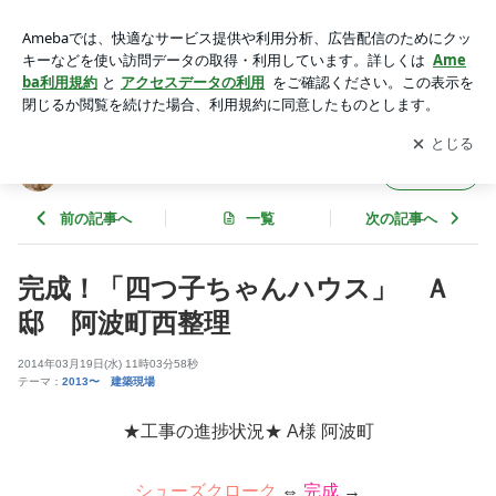
完成！「四つ子ちゃんハウス」 Ａ邸 阿波町西整理 | 徳島県
で家を建てるならサーロジック
アプリをダウンロードして
ブログの更新通知
を受け取りまし
開く
ょう。
徳島県で家を建てるならサーロジック
フォロー
前の記事へ
一覧
次の記事へ
完成！「四つ子ちゃんハウス」 Ａ
邸 阿波町西整理
2014年03月19日(水) 11時03分58秒
テーマ：
2013〜 建築現場
★工事の進捗状況★ A様 阿波町
シューズクローク
⇔
完成
→