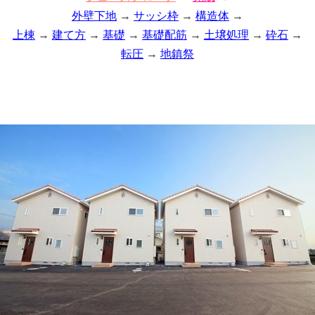
外壁下地
→
サッシ枠
→
構造体
→
上棟
→
建て方
→
基礎
→
基礎配筋
→
土壌処理
→
砕石
→
転圧
→
地鎮祭