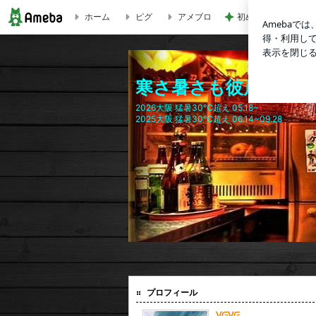
ホーム
ピグ
アメブロ
初めて知った残高だ
■ まめち ▶ 名言 | 寒さ暑さも彼岸まで（3月中旬、9月中旬）
寒さ暑さも彼岸まで（
2026大阪 猛暑30℃超え 05.18~
2025大阪 猛暑30℃超え 06.14~09.28
プロフィール
ᐯᕮᐯᕮ