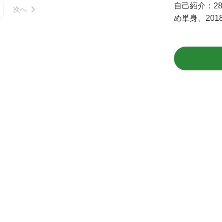
自己紹介：
2
次へ
め単身、201