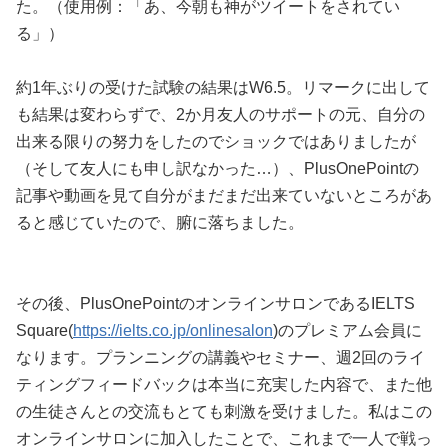
た。（使用例：「あ、今朝も神がツイートをされてい
る」）
約1年ぶりの受けた試験の結果はW6.5。リマークに出して
も結果は変わらずで、2か月友人のサポートの元、自分の
出来る限りの努力をしたのでショックではありましたが
（そして友人にも申し訳なかった…）、PlusOnePointの
記事や動画を見て自分がまだまだ出来ていないところがあ
ると感じていたので、腑に落ちました。
その後、PlusOnePointのオンラインサロンであるIELTS
Square(
https://ielts.co.jp/onlinesalon
)のプレミアム会員に
なります。プランニングの講義やセミナー、週2回のライ
ティングフィードバックは本当に充実した内容で、また他
の生徒さんとの交流もとても刺激を受けました。私はこの
オンラインサロンに加入したことで、これまで一人で戦っ