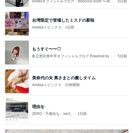
norikoオフィシャルブログ「Noricoco room 〜365
6日前
日コーディネート日記〜」Powered by Ameba
台湾限定で登場したミスドの新味
Amebaトピックス
1日前
もうすぐ〜〜♡
私立恵比寿中学オフィシャルブログ Powered by A
5日前
meba
美奈代の夫 奥さまとの癒しタイム
Amebaトピックス
21時間前
理由を
ZERO「不都合な…ver2」
1日前