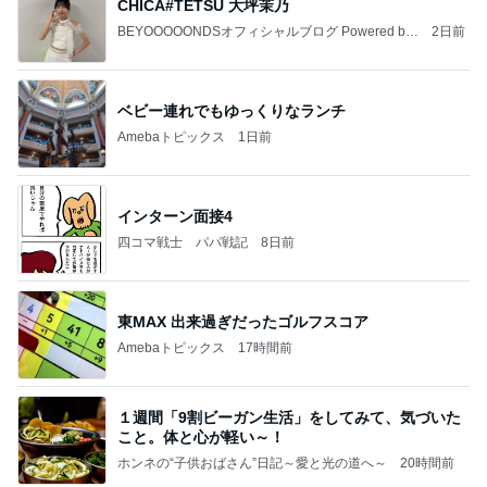
CHICA#TETSU 大坪茉乃
BEYOOOOONDSオフィシャルブログ Powered by
2日前
Ameba
ベビー連れでもゆっくりなランチ
Amebaトピックス
1日前
インターン面接4
四コマ戦士 パパ戦記
8日前
東MAX 出来過ぎだったゴルフスコア
Amebaトピックス
17時間前
１週間「9割ビーガン生活」をしてみて、気づいた
こと。体と心が軽い～！
ホンネの“子供おばさん”日記～愛と光の道へ～
20時間前