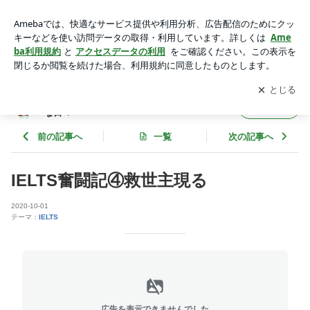
IELTS奮闘記④救世主現る | オーストラリア・パースでソーシ
ャルワークな日々
アプリをダウンロードして
ブログの更新通知
を受け取りまし
開く
ょう。
オーストラリア・パースでソーシャルワーク
フォロー
な日々
前の記事へ
一覧
次の記事へ
IELTS奮闘記④救世主現る
2020-10-01
テーマ：
IELTS
広告を表示できませんでした