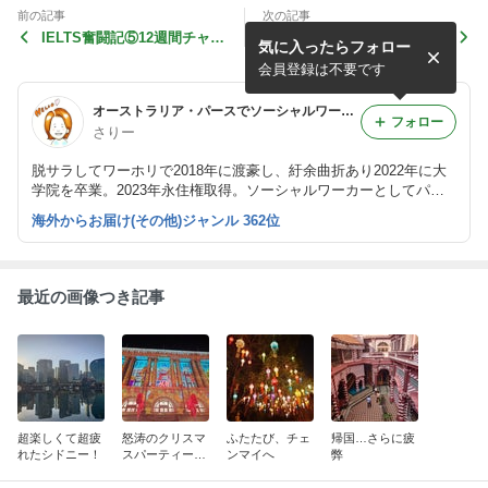
前の記事
次の記事
IELTS奮闘記⑤12週間チャレ
IELTS奮闘記③IELTSの勉強
気に入ったらフォロー
ンジに当選！
再開
会員登録は不要です
オーストラリア・パースでソーシャルワークな日々
フォロー
さりー
脱サラしてワーホリで2018年に渡豪し、紆余曲折あり2022年に大
学院を卒業。2023年永住権取得。ソーシャルワーカーとしてパー
スの公立病院(精神救急)とNPO(自死遺族サポート)で働いていま
海外からお届け(その他)ジャンル 362位
す。 全然性格が違う大好きな旦那は、私の心の栄養。
最近の画像つき記事
超楽しくて超疲
怒涛のクリスマ
ふたたび、チェ
帰国…さらに疲
れたシドニー！
スパーティー6
ンマイへ
弊
件