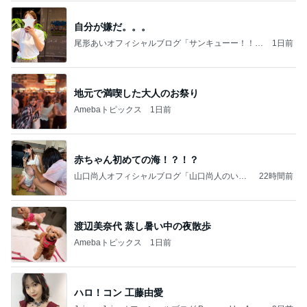
自分が嫌だ。。。
尾形あいオフィシャルブログ「サンキューー！！尾
1日前
形家です！by嫁」Powered by Ameba
地元で満喫した大人のお祭り
Amebaトピックス
1日前
赤ちゃん初めての海！？！？
山口尚人オフィシャルブログ「山口尚人のいき
22時間前
なりパパになったけど美容師も続けてます。」
Powered by Ameba
渡辺美奈代 蒸し暑い中の夜散歩
Amebaトピックス
1日前
ハロ！コン 工藤由愛