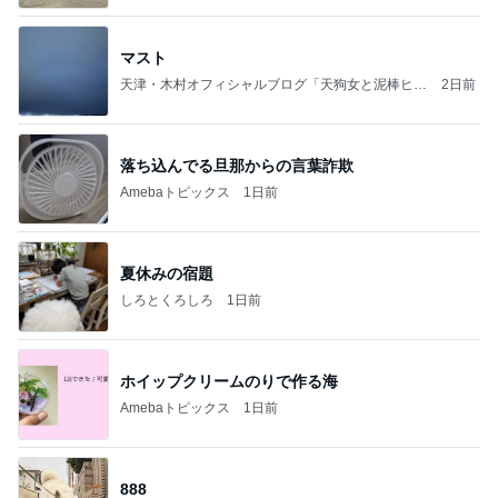
マスト
天津・木村オフィシャルブログ「天狗女と泥棒ヒゲ
2日前
男」Powered by Ameba
落ち込んでる旦那からの言葉詐欺
Amebaトピックス
1日前
夏休みの宿題
しろとくろしろ
1日前
ホイップクリームのりで作る海
Amebaトピックス
1日前
888