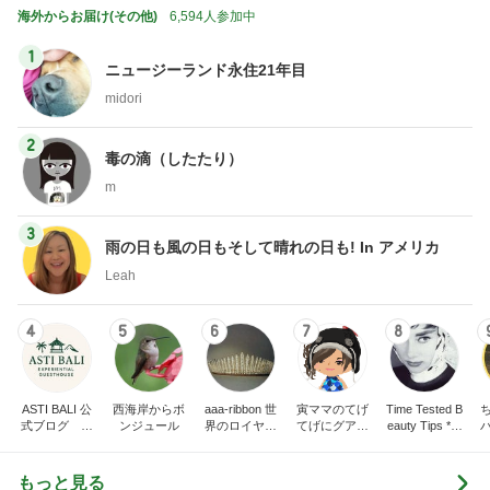
海外からお届け(その他)
6,594人参加中
1
ニュージーランド永住21年目
midori
2
毒の滴（したたり）
m
3
雨の日も風の日もそして晴れの日も! In アメリカ
Leah
4
5
6
7
8
ASTI BALI 公
西海岸からボ
aaa-ribbon 世
寅ママのてげ
Time Tested B
式ブログ バ
ンジュール
界のロイヤル
てげにグアム
eauty Tips * A
リ島長期滞在
ファミリー
生活（寅ママ
udrey Hepbur
ならアスティ
家族４人と2
n Forever *
バリ
匹）
もっと見る