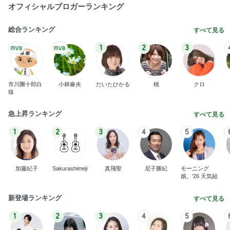
オフィシャルブロガーランキング
総合ランキング
すべて見る
1
2
3
市川團十郎白
小林麻央
だいたひかる
桃
クロ
猿
急上昇ランキング
すべて見る
1
2
3
4
5
加藤紀子
Sakurashimeji
真飛聖
尼子勝紀
モーニング
娘。'26 天気組
新登場ランキング
すべて見る
1
2
3
4
5