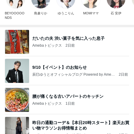
BEYOOOOO
島倉りか
ゆうこりん
MOMIママ
石 安伊
NDS
だいたの夫 渋い菓子を気に入った息子
Amebaトピックス
2日前
9/10【イベント】のお知らせ
辰巳ゆうとオフィシャルブログ Powered by Ameb
2日前
a
腰が痛くなる古いアパートのキッチン
Amebaトピックス
1日前
昨日の通勤コーデ＆【本日20時スタート】楽天お買
い物マラソンお得情報まとめ