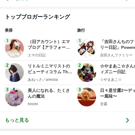
トップブロガーランキング
美容
旅行
1
1
（旧アカウント）エマ
「吉田さんちのフ
ブログ【アラフォー会
リー日記」Powere
社売却セカンドライ
y Ameba 吉田さ
エマの日記
吉田さんファミリー
フ】
ミリーオフィシャ
ログ
2
2
リトルミニマリストの
☆やまあこ☆さん
ビューティコラム The
ィズニー日記
little minimalist's bea
あねっさ／anessa
☆やまあこ☆
uty colum
3
3
美人になれる、たくさ
日々是甘露2〜デ
んの魔法
ー風味〜
hiromi
甘露
もっと見る