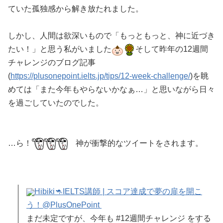
ていた孤独感から解き放たれました。
しかし、人間は欲深いもので「もっともっと、神に近づき
たい！」と思う私がいました
そして昨年の12週間
チャレンジのブログ記事
(
https://plusonepoint.ielts.jp/tips/12-week-challenge/
)を眺
めては「また今年もやらないかなぁ…」と思いながら日々
を過ごしていたのでした。
…ら！
神が衝撃的なツイートをされます。
Hibiki🦘IELTS講師 | スコア達成で夢の扉を開こ
う！
@PlusOnePoint
まだ未定ですが、今年も #12週間チャレンジ をする