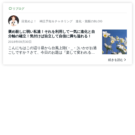
リブログ
目覚めよ！ 神託予知＆チャネリング 進化・覚醒のBLOG
褒め殺しに弱い私達！それを利用して一気に進化と自
分軸の確立！気付けば自立して自信に満ち溢れる！
2018年09月30日
こんにちはこの辺り昼から台風上陸(・_・;)いかがお過
ごしですか？さて、今日のお題は『楽して変われる方
法』です「楽(らく)」は「楽しい」と書きますが皆さん
続きを読む
の「楽...