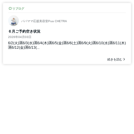
リブログ
パパママ応援美容室Pua CHETRA
６月ご予約空き状況
2026年04月03日
6/2(火)🈵6/3(水)🈵6/4(木)🈵6/5(金)🈵6/6(土)🈵6/9(火)🈵6/10(水)🈵6/11(木)
🈵6/12(金)🈵6/13(...
続きを読む