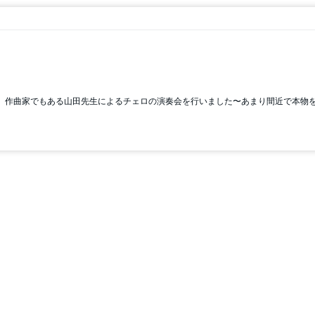
り、作曲家でもある山田先生によるチェロの演奏会を行いました〜あまり間近で本物を見