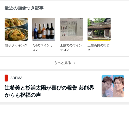
最近の画像つき記事
親子クッキング
7月のワインサ
上越でのワイン
上越高田の街歩
ロン
サロン
き
もっと見る
ABEMA
辻希美と杉浦太陽が喜びの報告 芸能界
からも祝福の声