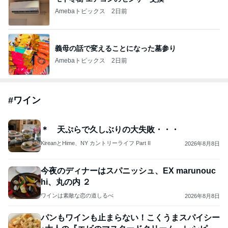
Amebaトピックス
2日前
義母の話で変えることになった墓参り
Amebaトピックス
2日前
#
ワイン
＊ 天ぷらで久しぶりの大失敗・・・
KireanとHime、NY カントリーライフ Part II
2026年8月8日
今夜のディナーはスパニッシュ、EX marunouc
hi、丸の内 ２
ワインは素敵な恋の道しるべ
2026年8月8日
パンもワインも止まらない！こくうまスパイシー