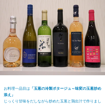
お料理一品目は
「玉葱の冷製ポタージュ～味変の玉葱炒め
添え」
じっくり甘味をだしながら炒めた玉葱と鶏出汁で作りまし