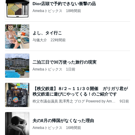
Dior店頭で予約できない衝撃の品
Amebaトピックス
18時間前
よし、タイ行こ
与儀大介
22時間前
二泊三日で30万使った旅行の現実
Amebaトピックス
1日前
【秩父鉄道】８/２～１１/３０開催 ガリガリ君が
秩父鉄道に遊びにやってくる！のご紹介です
秩父市議会議員 黒澤秀之 ブログ Powered by Ameb
9日前
a
夫の8月の帰国がなくなった理由
Amebaトピックス
16時間前