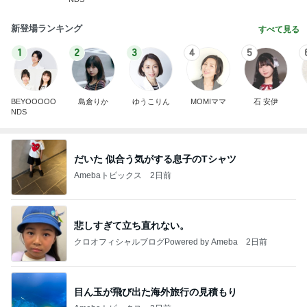
新登場ランキング
すべて見る
1
2
3
4
5
BEYOOOOO
島倉りか
ゆうこりん
MOMIママ
石 安伊
NDS
だいた 似合う気がする息子のTシャツ
Amebaトピックス
2日前
悲しすぎて立ち直れない。
クロオフィシャルブログPowered by Ameba
2日前
目ん玉が飛び出た海外旅行の見積もり