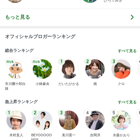
ひろ☆みき
もっと見る
オフィシャルブロガーランキング
総合ランキング
すべて見る
1
2
3
市川團十郎白
小林麻央
だいたひかる
桃
クロ
猿
急上昇ランキング
すべて見る
1
2
3
4
5
木村直人
BEYOOOOO
美川憲一
吉岡淳
水森かおり
NDS