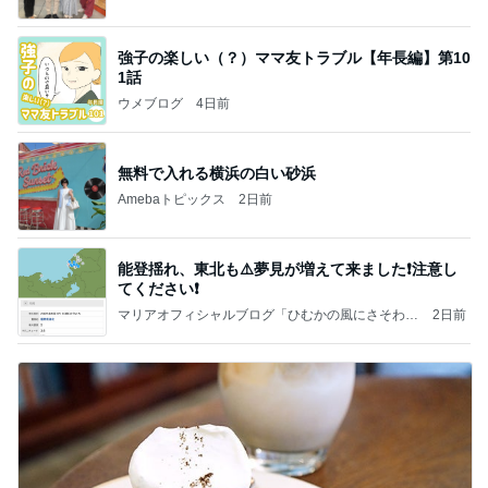
強子の楽しい（？）ママ友トラブル【年長編】第10
1話
ウメブログ
4日前
無料で入れる横浜の白い砂浜
Amebaトピックス
2日前
能登揺れ、東北も⚠️夢見が増えて来ました❗️注意し
てください❗️
マリアオフィシャルブログ「ひむかの風にさそわれ
2日前
て」Powered by Ameba