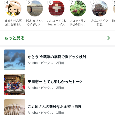
4
5
6
7
8
ええかげん英
60才 女ひとり
おじょーず！L
スコットラン
みんのドイツ
Si
国田舎暮らし
でイギリスに
ife☆in スイス
ドは今日も曇
日記
移住
り空
もっと見る
かとう 冷蔵庫の薬袋で脳ドック検討
Amebaトピックス
2日前
美川憲一 とても楽しかったトーク
Amebaトピックス
2日前
ご近所さんの微妙なお金持ち自慢
Amebaトピックス
1日前