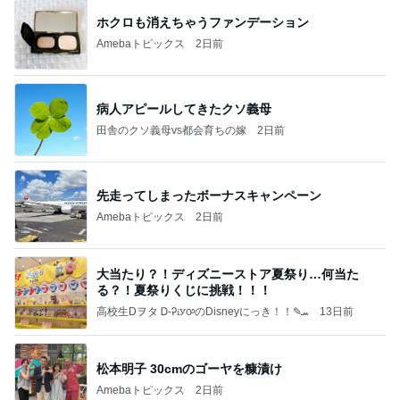
ホクロも消えちゃうファンデーション
Amebaトピックス
2日前
病人アピールしてきたクソ義母
田舎のクソ義母vs都会育ちの嫁
2日前
先走ってしまったボーナスキャンペーン
Amebaトピックス
2日前
大当たり？！ディズニーストア夏祭り…何当た
る？！夏祭りくじに挑戦！！！
高校生Dヲタ Ꭰ-ᎮꭵꭹꭴのDisneyにっき！！✎ܚ
13日前
松本明子 30cmのゴーヤを糠漬け
Amebaトピックス
2日前