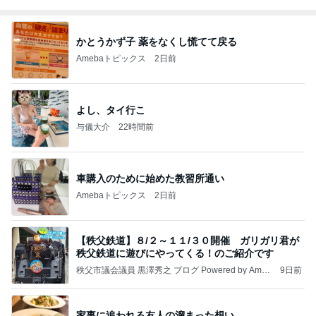
かとうかず子 薬をなくし慌てて戻る
Amebaトピックス
2日前
よし、タイ行こ
与儀大介
22時間前
車購入のために始めた教習所通い
Amebaトピックス
2日前
【秩父鉄道】８/２～１１/３０開催 ガリガリ君が
秩父鉄道に遊びにやってくる！のご紹介です
秩父市議会議員 黒澤秀之 ブログ Powered by Ameb
9日前
a
家事に追われる友人の溜まった想い