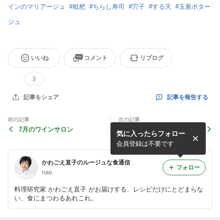
インのマリアージュ
#
枇杷
#
ちらし寿司
#
穴子
#
する天
#
玉葱ポター
ジュ
いいね
コメント
リブログ
3
記事を報告する
記事をシェア
前の記事
次の記事
7月のワインサロン
上越でのワインサロン
気に入ったらフォロー
会員登録は不要です
かわごえ直子のルージュな食通信
フォロー
nao
料理研究家 かわごえ直子 がお届けする、レシピだけにとどまらな
い、食にまつわるあれこれ。