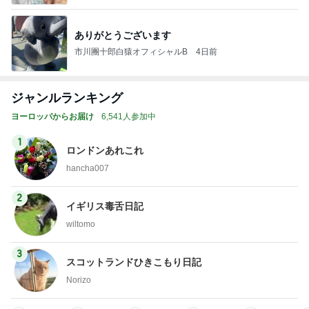
ありがとうございます
市川團十郎白猿オフィシャルB
4日前
ジャンルランキング
ヨーロッパからお届け
6,541人参加中
1
ロンドンあれこれ
hancha007
2
イギリス毒舌日記
wiltomo
3
スコットランドひきこもり日記
Norizo