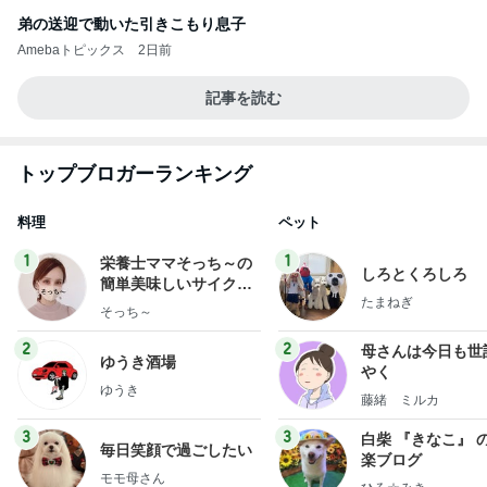
弟の送迎で動いた引きこもり息子
Amebaトピックス
2日前
記事を読む
トップブロガーランキング
料理
ペット
1
1
栄養士ママそっち～の
しろとくろしろ
簡単美味しいサイクル
たまねぎ
献立
そっち～
2
2
母さんは今日も世
ゆうき酒場
やく
ゆうき
藤緒 ミルカ
3
3
白柴 『きなこ』 
毎日笑顔で過ごしたい
楽ブログ
モモ母さん