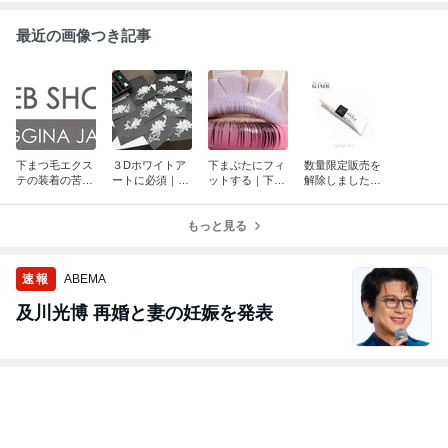
最近の画像つき記事
下まつ毛エクス
３Dホワイトア
下まぶたにフィ
数量限定販売を
テの装着の苦手
ートに必須｜パ
ットする｜下ま
解除しました。
意識｜マツエク
ールホワイト再
つ毛ロッドです
日本製スキング
｜まつげエクス
販開始｜ボディ
｜まつげパーマ
ルー｜ボディジ
テ
ジュエリー
もっと見る
｜ラッシュリフ
ュエリー
ト
速報
ABEMA
及川光博 再婚と妻の妊娠を発表