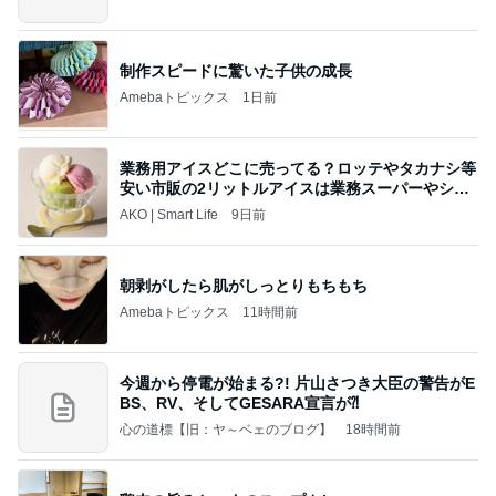
制作スピードに驚いた子供の成長
Amebaトピックス
1日前
業務用アイスどこに売ってる？ロッテやタカナシ等
安い市販の2リットルアイスは業務スーパーやシャ
トレ
AKO | Smart Life
9日前
朝剥がしたら肌がしっとりもちもち
Amebaトピックス
11時間前
今週から停電が始まる?! 片山さつき大臣の警告がE
BS、RV、そしてGESARA宣言が⁈
心の道標【旧：ヤ～ベェのブログ】
18時間前