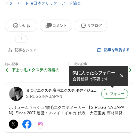
ッターアート
#
日本グリッターアート協会
いいね
コメント
リブログ
1
記事を報告する
記事をシェア
前の記事
次の記事
下まつ毛エクステの装着の苦
３Dホワイトアートに必須｜
気に入ったらフォロー
手意識｜マツエク｜まつげエ
パールホワイト再販開始｜ボ
クステ
ディジュエリー
会員登録は不要です
まつげエクステ 増毛エクステ ボディジュエリー商材 S.REGGINA JAPAN
フォロー
S.REGGINA JAPAN
ボリュームラッシュ/増毛エクステメーカー 【S.REGGINA JAPA
N】Since 2007 運営：㈱マイ・イルカ 代表 大石里美 商材開発か
ら技術提供までを行う商材メーカーです。