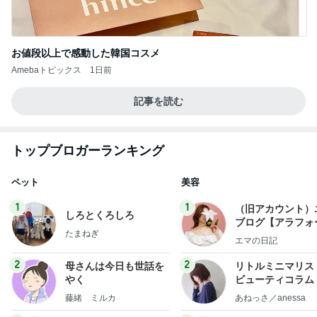
お値段以上で感動した韓国コスメ
Amebaトピックス
1日前
記事を読む
トップブロガーランキング
ペット
美容
1
1
（旧アカウント）
しろとくろしろ
ブログ【アラフォ
たまねぎ
社売却セカンドラ
エマの日記
フ】
2
2
母さんは今日も世話を
リトルミニマリス
やく
ビューティコラム 
little minimalist'
藤緒 ミルカ
あねっさ／anessa
uty colum