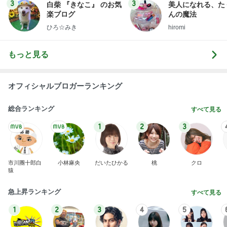
3
3
白柴 『きなこ』 のお気
美人になれる、た
楽ブログ
んの魔法
ひろ☆みき
hiromi
もっと見る
オフィシャルブロガーランキング
総合ランキング
すべて見る
1
2
3
市川團十郎白
小林麻央
だいたひかる
桃
クロ
猿
急上昇ランキング
すべて見る
1
2
3
4
5