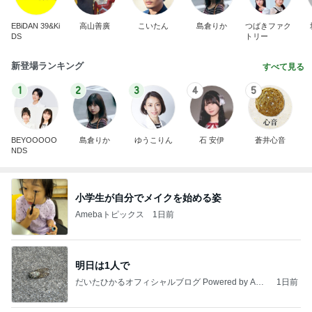
EBiDAN 39&Ki
高山善廣
こいたん
島倉りか
つばきファク
DS
トリー
新登場ランキング
すべて見る
1
2
3
4
5
BEYOOOOO
島倉りか
ゆうこりん
石 安伊
蒼井心音
NDS
小学生が自分でメイクを始める姿
Amebaトピックス
1日前
明日は1人で
だいたひかるオフィシャルブログ Powered by Ame
1日前
ba