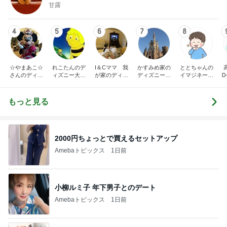
甘露
4
5
6
7
8
☆やまあこ☆
れこたんのデ
I＆Cママ 我
かすみめ家の
ととちゃんの
さんのディズ
ィズニー大好
が家のディズ
ディズニー大
イマジネーシ
Ꭰ
ニー日記
き♡孫4人
ニー♡ブログ
好き遠方組的
ョンタイム
ディズニー生
活
もっと見る
2000円ちょっとで買えるセットアップ
Amebaトピックス
1日前
小柳ルミ子 年下男子とのデート
Amebaトピックス
1日前