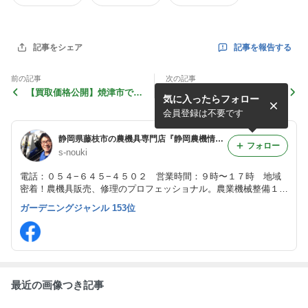
記事を報告する
記事をシェア
前の記事
次の記事
【買取価格公開】焼津市でヤ
静岡県島田市 クボタトラク
気に入ったらフォロー
ンマー トラクター KE-4を10
ターL2002不動車の買取り価
万円で買取しました！
格の事例
会員登録は不要です
静岡県藤枝市の農機具専門店『静岡農機情報センター』の公式ブログ
フォロー
s-nouki
電話：０５４−６４５−４５０２ 営業時間：９時〜１７時 地域
密着！農機具販売、修理のプロフェッショナル。農業機械整備１級
技能士がいる店。新品・中古農機具の新着情報、イベント情報など
ガーデニングジャンル 153位
を毎日更新しています！
最近の画像つき記事