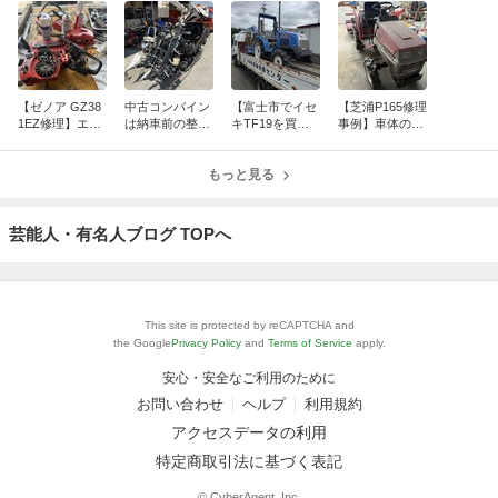
【ゼノア GZ38
中古コンバイン
【富士市でイセ
【芝浦P165修理
1EZ修理】エン
は納車前の整備
キTF19を買取
事例】車体の下
ジンがかからな
が重要！ヤンマ
しました】約30
から軽油が漏れ
い原因は2つの
ー Ee211Wを丁
年前のトラクタ
る原因は劣化し
不具合でした
寧に点検しまし
もっと見る
ーも状態を確認
た燃料ホースで
た
して査定してい
した
ます。
芸能人・有名人ブログ TOPへ
This site is protected by reCAPTCHA and
the Google
Privacy Policy
and
Terms of Service
apply.
安心・安全なご利用のために
お問い合わせ
ヘルプ
利用規約
アクセスデータの利用
特定商取引法に基づく表記
© CyberAgent, Inc.